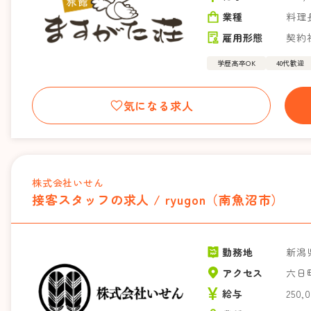
業種
料理
雇用形態
契約
学歴高卒OK
40代歓迎
気になる求人
株式会社いせん
接客スタッフの求人 / ryugon（南魚沼市）
勤務地
新潟
アクセス
六日
給与
250,