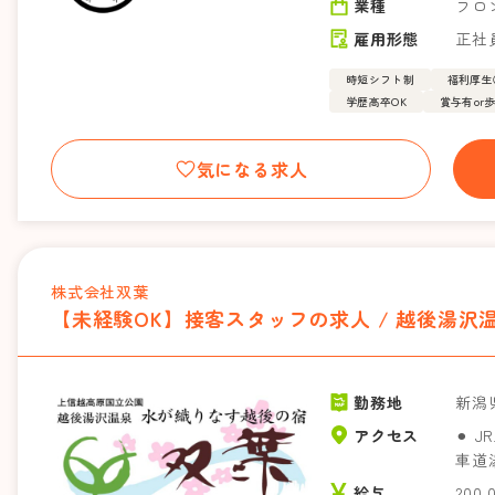
業種
フロ
雇用形態
正社
時短シフト制
福利厚生
学歴高卒OK
賞与有or
気になる求人
株式会社双葉
【未経験OK】接客スタッフの求人 / 越後湯沢
勤務地
新潟
アクセス
⚫︎ 
車道
給与
200