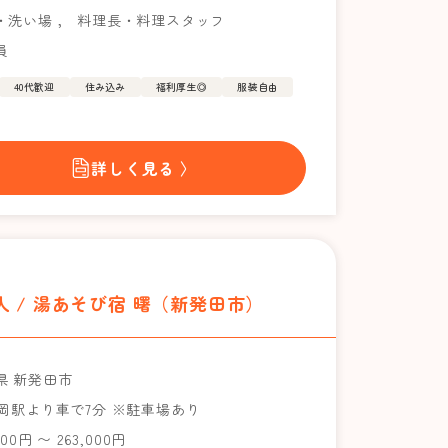
・洗い場
，
料理長・料理スタッフ
員
40代歓迎
住み込み
福利厚生◎
服装自由
詳しく見る 〉
 / 湯あそび宿 曙（新発田市）
県 新発田市
月岡駅より車で7分 ※駐車場あり
000円 〜 263,000円