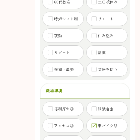
60代歓迎
土日祝休み
時短シフト制
リモート
夜勤
住み込み
リゾート
副業
短期・単発
英語を使う
職場環境
福利厚生◎
服装自由
アクセス◎
車バイク◎