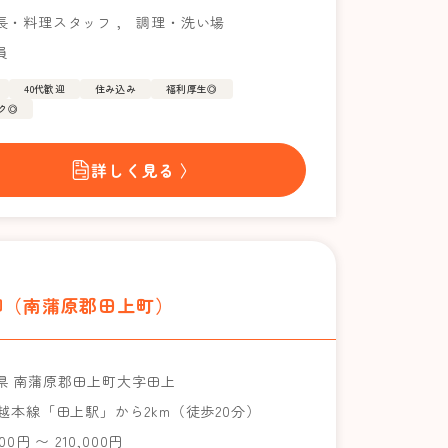
長・料理スタッフ
，
調理・洗い場
員
40代歓迎
住み込み
福利厚生◎
ク◎
詳しく見る 〉
柳（南蒲原郡田上町）
県 南蒲原郡田上町大字田上
信越本線「田上駅」から2km（徒歩20分）
000円 〜 210,000円