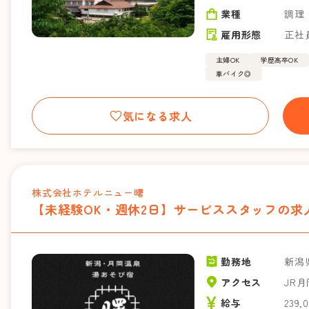
業種
調理
雇用形態
正社
主婦OK
学歴高卒OK
車バイク◎
気になる求人
株式会社ホテルニュー曙
【未経験OK・週休2日】サービススタッフの求人
勤務地
新潟
アクセス
JR
給与
239,