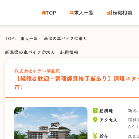
TOP
求人一覧
転職相談
TOP
求人一覧
新潟の車バイク◎求人
新潟県の車バイク◎求人 - 転職情報
株式会社ホテル清風苑
【経験者歓迎・調理師資格手当あり】調理スタッ
市）
勤務地
新潟
アクセス
羽越
OK
給与
208,