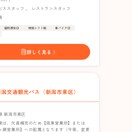
ビススタッフ
，
レストランスタッフ
員
福利厚生◎
時短シフト制
車バイク◎
詳しく見る 〉
 新潟交通観光バス（新潟市東区）
県 新潟市東区
後は、欠員補充のため【潟東営業所】または
ヶ瀬営業所】への配属となります（今後、変更