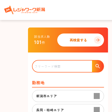
該当求人数
再検索する
101
件
勤務地
新潟市エリア
長岡・柏崎エリア