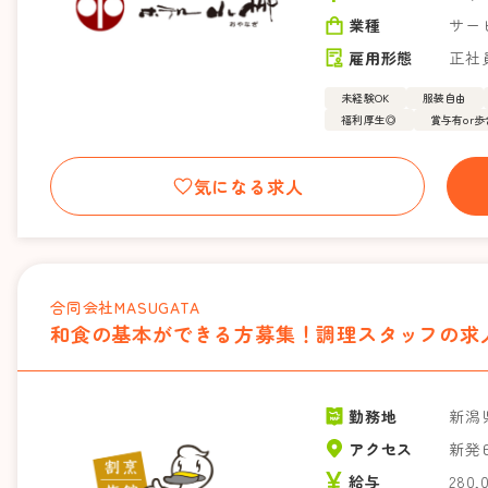
業種
サー
雇用形態
正社
未経験OK
服装自由
福利厚生◎
賞与有or
気になる求人
合同会社MASUGATA
和食の基本ができる方募集！調理スタッフの求
勤務地
新潟
アクセス
新発
給与
280,