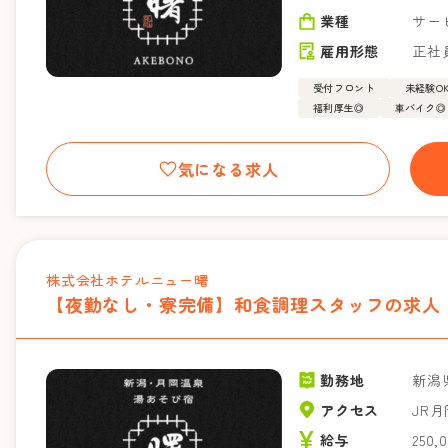
業種
サー
雇用形態
正社
受付フロント
未経験O
福利厚生◎
車バイク◎
気になる求人
株式会社ホテルニュー曙
【夜勤なし・寮完備】和食調理スタッフの求人 
勤務地
新潟
アクセス
JR
給与
250,