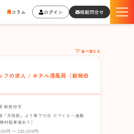
コラム
ログイン
掲載問合せ
並べ替える
フの求人 / ホテル清風苑（新発田
県 新発田市
線「月岡駅」より車で10分 ※マイカー通勤
（無料駐車場あり）
000円 〜 330,000円