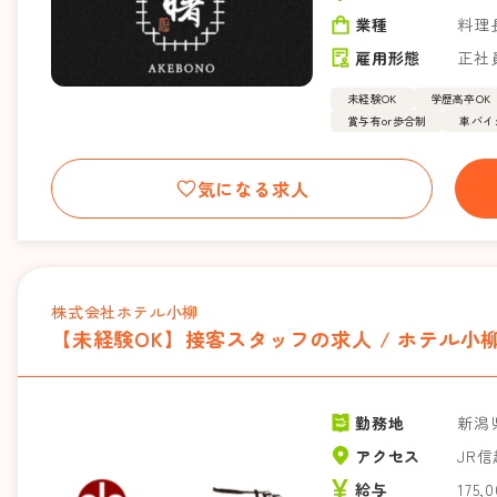
業種
料理
雇用形態
正社
未経験OK
学歴高卒OK
賞与有or歩合制
車バイ
気になる求人
株式会社ホテル小柳
【未経験OK】接客スタッフの求人 / ホテル小
勤務地
新潟
アクセス
JR
給与
175,