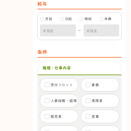
給与
月給
日給
時給
年俸
~
条件
職種・仕事内容
受付フロント
事務
人事総務・経理
清掃員
販売員
営業