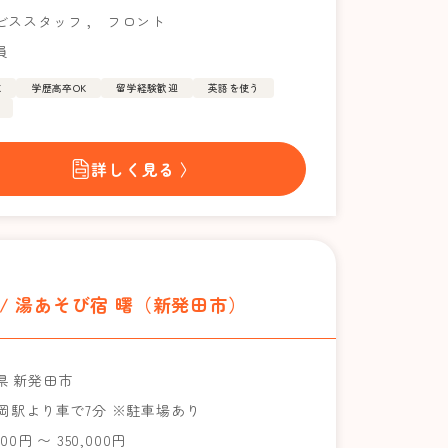
ビススタッフ
，
フロント
員
K
学歴高卒OK
留学経験歓迎
英語を使う
詳しく見る 〉
/ 湯あそび宿 曙（新発田市）
県 新発田市
月岡駅より車で7分 ※駐車場あり
000円 〜 350,000円