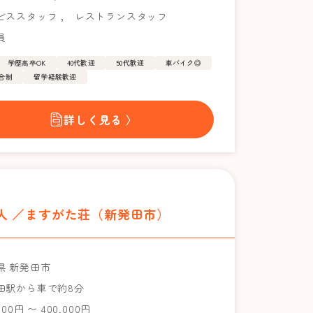
ビススタッフ
，
レストランスタッフ
員
学歴高卒OK
40代歓迎
50代歓迎
車バイク◎
歩合制
留学経験歓迎
詳しく見る 〉
人 ／ますがた荘（新発田市）
県 新発田市
田駅から車で約8分
000円 〜 400,000円