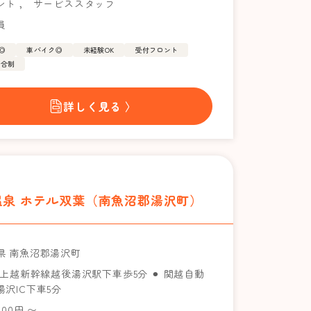
ント
，
サービススタッフ
員
◎
車バイク◎
未経験OK
受付フロント
歩合制
詳しく見る 〉
温泉 ホテル双葉（南魚沼郡湯沢町）
県 南魚沼郡湯沢町
JR上越新幹線越後湯沢駅下車歩5分 ⚫︎ 関越自動
湯沢IC下車5分
,000円 〜