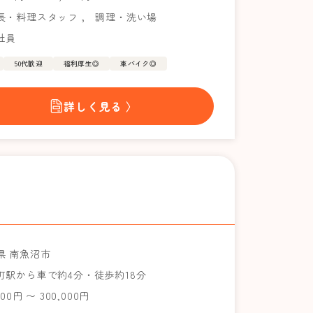
長・料理スタッフ
，
調理・洗い場
社員
50代歓迎
福利厚生◎
車バイク◎
詳しく見る 〉
県 南魚沼市
町駅から車で約4分・徒歩約18分
000円 〜 300,000円