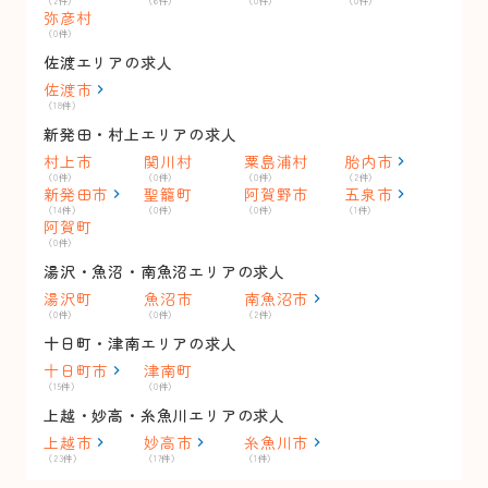
（2件）
（6件）
（0件）
（0件）
弥彦村
（0件）
佐渡エリアの求人
佐渡市
（18件）
新発田・村上エリアの求人
村上市
関川村
粟島浦村
胎内市
（0件）
（0件）
（0件）
（2件）
新発田市
聖籠町
阿賀野市
五泉市
（14件）
（0件）
（0件）
（1件）
阿賀町
（0件）
湯沢・魚沼・南魚沼エリアの求人
湯沢町
魚沼市
南魚沼市
（0件）
（0件）
（2件）
十日町・津南エリアの求人
十日町市
津南町
（15件）
（0件）
上越・妙高・糸魚川エリアの求人
上越市
妙高市
糸魚川市
（23件）
（17件）
（1件）