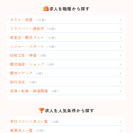
求人を職種から探す
ホテル・旅館
（130件）
ドライバー・運転手
（46件）
飲食店・観光グルメ
（41件）
レジャー・スポーツ
（16件）
伝統工芸・特産
（8件）
観光施設・ショップ
（8件）
観光メディア
（3件）
旅行会社
（10件）
空港・船舶・鉄道関連
（2件）
求人を人気条件から探す
受付フロント求人一覧
（13件）
事務求人一覧
（13件）