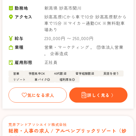
勤務地
新潟県 妙高市関川
アクセス
妙高高原ICから車で10分 妙高高原駅から
車で15分 ※マイカー通勤OK ※無料駐車
場あり
給与
230,000円 〜 250,000円
業種
営業・マーケティング
，
団体法人営業
，
企画造成
雇用形態
正社員
営業
学歴高卒OK
40代歓迎
留学経験歓迎
英語を使う
リゾート
車バイク◎
福利厚生◎
気になる求人
詳しく見る 〉
荒井アンドアソシエイツ株式会社
総務・人事の求人 / アルペンブリックリゾート（妙