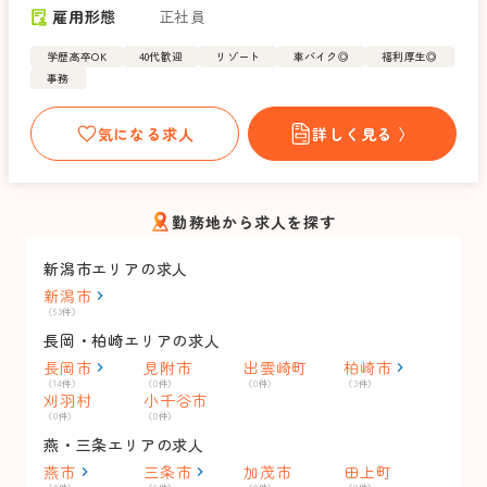
雇用形態
正社員
学歴高卒OK
40代歓迎
リゾート
車バイク◎
福利厚生◎
事務
気になる求人
詳しく見る 〉
勤務地から求人を探す
新潟市エリアの求人
新潟市
（53件）
長岡・柏崎エリアの求人
長岡市
見附市
出雲崎町
柏崎市
（14件）
（0件）
（0件）
（3件）
刈羽村
小千谷市
（0件）
（0件）
燕・三条エリアの求人
燕市
三条市
加茂市
田上町