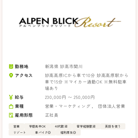
勤務地
新潟県 妙高市関川
アクセス
妙高高原ICから車で10分 妙高高原駅から
車で15分 ※マイカー通勤OK ※無料駐車
場あり
給与
230,000円 〜 250,000円
業種
営業・マーケティング
，
団体法人営業
雇用形態
正社員
営業
学歴高卒OK
40代歓迎
留学経験歓迎
英語を使う
リゾート
車バイク◎
福利厚生◎