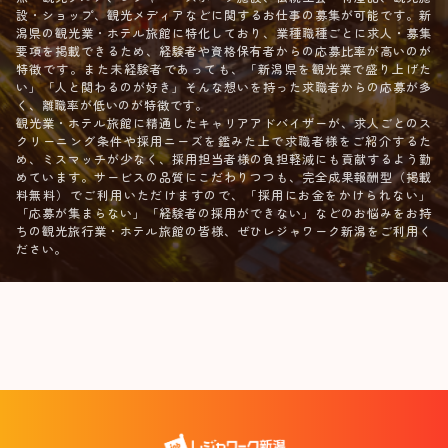
設・ショップ、観光メディアなどに関するお仕事の募集が可能です。新
潟県の観光業・ホテル旅館に特化しており、業種職種ごとに求人・募集
要項を掲載できるため、経験者や資格保有者からの応募比率が高いのが
特徴です。また未経験者であっても、「新潟県を観光業で盛り上げた
い」「人と関わるのが好き」そんな想いを持った求職者からの応募が多
く、離職率が低いのが特徴です。
観光業・ホテル旅館に精通したキャリアアドバイザーが、求人ごとのス
クリーニング条件や採用ニーズを鑑みた上で求職者様をご紹介するた
め、ミスマッチが少なく、採用担当者様の負担軽減にも貢献するよう勤
めています。サービスの品質にこだわりつつも、完全成果報酬型（掲載
料無料）でご利用いただけますので、「採用にお金をかけられない」
「応募が集まらない」「経験者の採用ができない」などのお悩みをお持
ちの観光旅行業・ホテル旅館の皆様、ぜひレジャワーク新潟をご利用く
ださい。