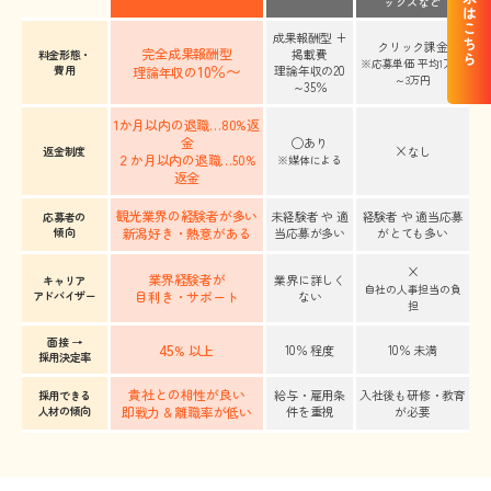
資料請求はこちら
ックスなど
成果報酬型 +
クリック課金
完全成果報酬型
掲載費
料金形態・
※応募単価 平均1万円
10％〜
費用
理論年収の20
理論年収の
～3万円
～35％
1か月以内の退職…80%返
金
◯あり
×
返金制度
なし
２か月以内の退職…50%
※媒体による
返金
観光業界の経験者が多い
未経験者 や 適
経験者 や 適当応募
応募者の
傾向
新潟好き・熱意がある
当応募が多い
がとても多い
×
業界経験者が
業界に詳しく
キャリア
自社の人事担当の負
アドバイザー
目利き・サポート
ない
担
面接 →
45
% 以上
10％ 程度
10％ 未満
採用決定率
貴社との相性が良い
給与・雇用条
入社後も研修・教育
採用できる
人材の傾向
即戦力 & 離職率が低い
件を重視
が必要