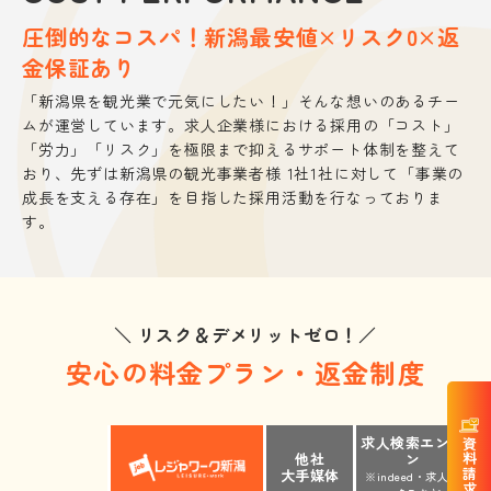
圧倒的なコスパ！
新潟最安値×リスク0×返
金保証あり
「新潟県を観光業で元気にしたい！」そんな想いのあるチー
ムが運営しています。求人企業様における採用の「コスト」
「労力」「リスク」を極限まで抑えるサポート体制を整えて
おり、先ずは新潟県の観光事業者様 1社1社に対して「事業の
成長を支える存在」を目指した採用活動を行なっておりま
す。
＼ リスク＆デメリットゼロ！／
安心の料金プラン・返金制度
求人検索エンジ
他社
ン
大手媒体
※indeed・求人ボ