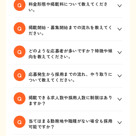
Q
料金形態や掲載料について教えてくださ
い。
掲載料は無料、採用に至ると費用が発生す
Q
掲載開始・募集開始までの流れを教えてく
る成果報酬型です。成果報酬は「理論年
ださい。
収」に対する割合で算出します。割合は職
種によって異なりますのでお問合せくださ
先ずは貴社より求人原稿をご提出いただき
Q
どのような応募者が多いですか？特徴や傾
い。またご請求は「入社月の月末請求・翌
ます。求人原稿を入力いただくフォーマッ
向を教えてください。
月末払い」となります。求職者の入社日か
トがございます。また既に他社媒体で掲載
ら2ヶ月以内に退職した場合は、いかなる理
中の場合はその求人を共有していただくだ
レジャワーク新潟への応募者は「観光旅
Q
応募発生から採用までの流れ、やり取りに
由であっても返金保証の対象となりますの
けでも大丈夫です。その際に「企業ロゴ」
行・ホテル業界経験者」が多いのが最大の
ついて教えてください。
でご安心ください。
と「職場や仕事内容が伝わる画像」も併せ
特徴です。応募者の傾向を数字で表すと、
てご提出いただきます。職場の画像は少し
応募の70%が業界経験者という傾向がありま
応募者とのやり取りは弊社が間に入って進
Q
掲載できる求人数や採用人数に制限はあり
でもユニークで1枚でも多くいただけると応
す。また未経験者であっても、業界で働き
めます。そのステップは大きく3つございま
ますか？
募数が増える傾向にあります。
たいという想いが強かったり、就職したか
す。
ったのにコロナで断念した方など、前向き
【ステップ①】応募が発生したら、先ずは
掲載できる求人数や採用人数に制限はござ
Q
当てはまる勤務地や職種がない場合も採用
な理由の応募者が多いというのも特徴で
弊社キャリアアドバイザーが対応します。
いません。職種や勤務地ごとに募集要項を
可能ですか？
す。
履歴書と職務経歴書を回収し貴社の募集要
作成することで、求職者がより正確な情報