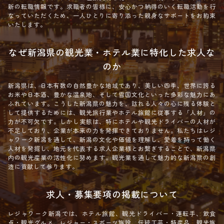
新の転職情報です。求職者の皆様に、安心かつ納得のいく転職活動を行
なっていただくため、一人ひとりに寄り添った親身なサポートをお約束
いたします。
なぜ新潟県の観光業・ホテル業に特化した求人な
のか
新潟県は、日本有数の自然豊かな地域であり、美しい四季、世界に誇る
お米や日本酒、豊かな温泉地、そして雪国文化といった多彩な魅力にあ
ふれています。こうした新潟県の魅力を、訪れる人々の心に残る体験と
して提供するためには、観光旅行業やホテル旅館に従事する「人材」の
力が不可欠です。しかし実態は、特にホテルや観光ドライバーの人材が
不足しており、企業が本来の力を発揮できておりません。私たちはレジ
ャワーク新潟を通して、新潟の文化や価値を理解し、愛着を持って働く
人材を発掘し、地元を代表する求人企業様とお繋ぎすることで、新潟県
内の観光産業の活性化に努めます。観光業を通して魅力的な新潟県の創
造に貢献して参ります。
求人・募集要項の掲載について
レジャワーク新潟では、ホテル旅館、観光ドライバー・運転手、飲食
点・観光グルメ、レジャー・スポーツ施設、伝統工芸・特産品、観光施