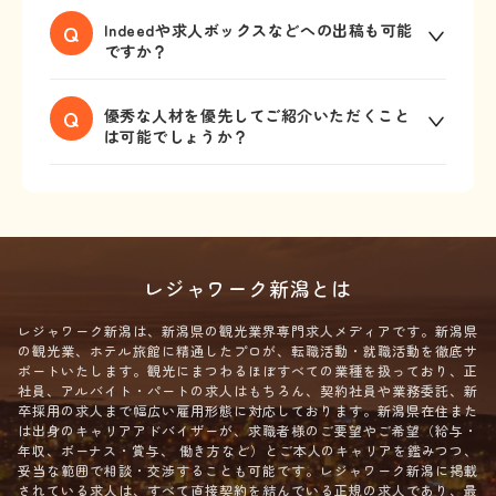
項やスクリーニング条件に当てはまってい
に対して応募をしてくるためミスマッチを
当てはまる勤務地がない場合でも掲載する
Q
Indeedや求人ボックスなどへの出稿も可能
るかを確認します。
減らす事にもつながります。好きなだけ採
ことは可能です。過去には海外支店をご掲
ですか？
【ステップ②】条件をクリアしている方の
用してください。
載いただき、実際に応募・採用まで至った
み、貴社に共有し書類選考を行っていただ
事例もございます。職種に関しては現時点
はい出稿可能です。弊社の求人データベー
Q
優秀な人材を優先してご紹介いただくこと
きます。
でレジャワーク新潟に存在しない場合で
スからIndeed、求人ボックス、スタンバ
は可能でしょうか？
【ステップ③】面接に進む場合、貴社の希
も、今後同様の求人ニーズが見込まれる場
イ、Google for jobsへ自動で求人連携をし
望日を伺い応募者と調整します。面接が複
合は新たに追加することも検討いたしま
ておりますので、そこからの閲覧・応募も
こちらは追加費用をいただきながら応相談
数回に及ぶ場合は③を繰り返します。
す。先ずはお気軽にご相談ください。
ございます。お急ぎの場合は広告枠への出
となります。レジャワーク新潟には求人へ
上記の通りすべてのやり取りに弊社が入る
稿も可能です。（別途費用がかかりま
の応募だけでなく、転職相談への申し込み
ことで、貴社採用ご担当者様の負担を極力
す。）
や会員登録のみの求職者も多く存在しま
減らす努力を行っています。
レジャワーク新潟とは
す。それらの求職者に対して、貴社の求人
を優先的に紹介することは可能です。それ
レジャワーク新潟は、新潟県の観光業界専門求人メディアです。新潟県
にはキャリアアドバイザーの面談・ヒアリ
の観光業、ホテル旅館に精通したプロが、転職活動・就職活動を徹底サ
ポートいたします。観光にまつわるほぼすべての業種を扱っており、正
ングが必須となりますため、その分の稼働
社員、アルバイト・パートの求人はもちろん、契約社員や業務委託、新
費用をいただくことで対応可能となりま
卒採用の求人まで幅広い雇用形態に対応しております。新潟県在住また
は出身のキャリアアドバイザーが、求職者様のご要望やご希望（給与・
す。
年収、ボーナス・賞与、 働き方など）とご本人のキャリアを鑑みつつ、
妥当な範囲で相談・交渉することも可能です。レジャワーク新潟に掲載
されている求人は、すべて直接契約を結んでいる正規の求人であり、最