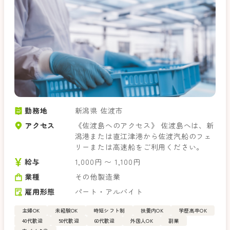
勤務地
新潟県 佐渡市
アクセス
《佐渡島へのアクセス》 佐渡島へは、新
潟港または直江津港から佐渡汽船のフェ
リーまたは高速船をご利用ください。
給与
1,000円 〜 1,100円
業種
その他製造業
雇用形態
パート・アルバイト
主婦OK
未経験OK
時短シフト制
扶養内OK
学歴高卒OK
40代歓迎
50代歓迎
60代歓迎
外国人OK
副業