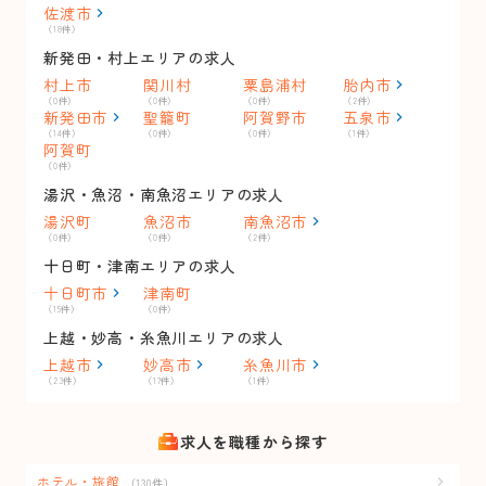
佐渡市
（18件）
新発田・村上エリアの求人
村上市
関川村
粟島浦村
胎内市
（0件）
（0件）
（0件）
（2件）
新発田市
聖籠町
阿賀野市
五泉市
（14件）
（0件）
（0件）
（1件）
阿賀町
（0件）
湯沢・魚沼・南魚沼エリアの求人
湯沢町
魚沼市
南魚沼市
（0件）
（0件）
（2件）
十日町・津南エリアの求人
十日町市
津南町
（15件）
（0件）
上越・妙高・糸魚川エリアの求人
上越市
妙高市
糸魚川市
（23件）
（17件）
（1件）
求人を職種から探す
ホテル・旅館
（130件）