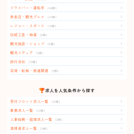
ドライバー・運転手
（46件）
飲食店・観光グルメ
（41件）
レジャー・スポーツ
（16件）
伝統工芸・特産
（8件）
観光施設・ショップ
（8件）
観光メディア
（3件）
旅行会社
（10件）
空港・船舶・鉄道関連
（2件）
求人を人気条件から探す
受付フロント求人一覧
（13件）
事務求人一覧
（13件）
人事総務・経理求人一覧
（3件）
清掃員求人一覧
（5件）