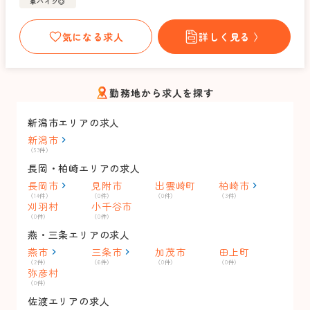
車バイク◎
気になる求人
詳しく見る 〉
勤務地から求人を探す
新潟市エリアの求人
新潟市
（53件）
長岡・柏崎エリアの求人
長岡市
見附市
出雲崎町
柏崎市
（14件）
（0件）
（0件）
（3件）
刈羽村
小千谷市
（0件）
（0件）
燕・三条エリアの求人
燕市
三条市
加茂市
田上町
（2件）
（6件）
（0件）
（0件）
弥彦村
（0件）
佐渡エリアの求人