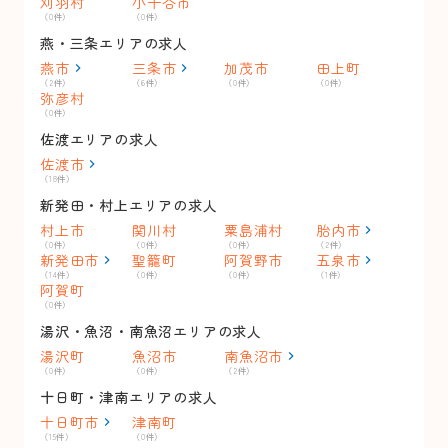
刈羽村
小千谷市
（0件）
（0件）
燕・三条エリアの求人
燕市
三条市
加茂市
田上町
（2件）
（6件）
（0件）
（0件）
弥彦村
（0件）
佐渡エリアの求人
佐渡市
（18件）
新発田・村上エリアの求人
村上市
関川村
粟島浦村
胎内市
（0件）
（0件）
（0件）
（2件）
新発田市
聖籠町
阿賀野市
五泉市
（14件）
（0件）
（0件）
（1件）
阿賀町
（0件）
湯沢・魚沼・南魚沼エリアの求人
湯沢町
魚沼市
南魚沼市
（0件）
（0件）
（2件）
十日町・津南エリアの求人
十日町市
津南町
（15件）
（0件）