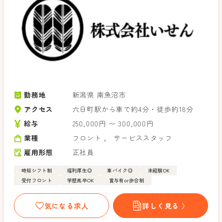
勤務地
新潟県 南魚沼市
アクセス
六日町駅から車で約4分・徒歩約18分
給与
250,000円 〜 300,000円
業種
フロント
，
サービススタッフ
雇用形態
正社員
時短シフト制
福利厚生◎
車バイク◎
未経験OK
受付フロント
学歴高卒OK
賞与有or歩合制
気になる求人
詳しく見る 〉