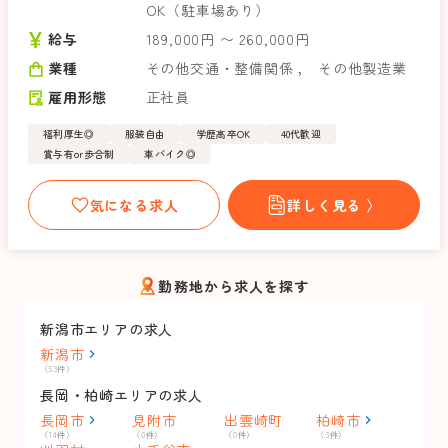
OK（駐車場あり）
給与
189,000円 〜 260,000円
業種
その他交通・整備関係
，
その他製造業
雇用形態
正社員
福利厚生◎
服装自由
学歴高卒OK
40代歓迎
賞与有or歩合制
車バイク◎
気になる求人
詳しく見る 〉
勤務地から求人を探す
新潟市エリアの求人
新潟市
（53件）
長岡・柏崎エリアの求人
長岡市
見附市
出雲崎町
柏崎市
（14件）
（0件）
（0件）
（3件）