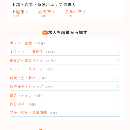
上越・妙高・糸魚川エリアの求人
上越市
妙高市
糸魚川市
（23件）
（17件）
（1件）
求人を職種から探す
ホテル・旅館
（130件）
ドライバー・運転手
（46件）
飲食店・観光グルメ
（41件）
レジャー・スポーツ
（16件）
伝統工芸・特産
（8件）
観光施設・ショップ
（8件）
観光メディア
（3件）
旅行会社
（10件）
空港・船舶・鉄道関連
（2件）