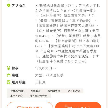
アクセス
⚫︎ 勤務地は新潟県下越エリア内のいずれ
かの営業所になります ＜営業所一覧＞
・【本社営業所】新潟市東区寺山3-7-
1（最寄：東新潟駅より車で約8分） ・
【潟東営業所】新潟市西蒲区大原338 ・
【京ヶ瀬営業所】阿賀野市京ヶ瀬工業団
地1045-6 ・【新発田営業所】新発田市豊
町1-3-14 ・【村上営業所】村上市田端町
6-37 ・【勝木営業所】村上市下大蔵130
※ ご自宅からの通勤距離や希望を考慮
し、通勤圏内で柔軟に配属を決定します
（転居を伴う異動はありません）
給与
180,000円 〜
業種
大型・バス運転手
雇用形態
正社員
学歴高卒OK
40代歓迎
福利厚生◎
アクセス◎
車バイク◎
賞与有or歩合制
気になる求人
詳しく見る 〉