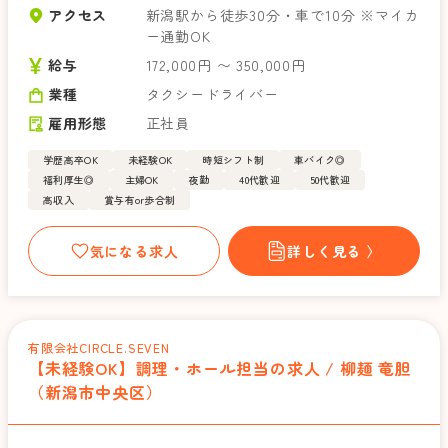
アクセス
新潟駅から徒歩30分・車で10分 ※マイカ
ー通勤OK
給与
172,000円 〜 350,000円
業種
タクシードライバー
雇用形態
正社員
学歴高卒OK
未経験OK
時短シフト制
車バイク◎
福利厚生◎
主婦OK
夜勤
40代歓迎
50代歓迎
高収入
賞与有or歩合制
気になる求人
詳しく見る 〉
有限会社CIRCLE.SEVEN
【未経験OK】調理・ホール担当の求人 / 柳麺 竜胆
（新潟市中央区）