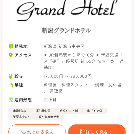
勤務地
新潟県 新潟市中央区
アクセス
⚫︎ JR新潟駅から車で10分 ⚫︎ 新潟交通バ
ス「礎町」停留所 徒歩2分 ※マイカー通
勤OK
給与
175,000円 〜 280,000円
業種
料理長・料理スタッフ
，
調理・洗い場
，
調理師
雇用形態
正社員
未経験OK
福利厚生◎
時短シフト制
車バイク◎
学歴高卒OK
賞与有or歩合制
気になる求人
詳しく見る 〉