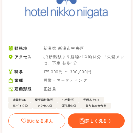
勤務地
新潟県 新潟市中央区
アクセス
JR新潟駅より路線バス約14分 「朱鷺メッ
セ」下車 徒歩1分
給与
175,000円 〜 300,000円
業種
営業・マーケティング
雇用形態
正社員
未経験OK
留学経験歓迎
40代歓迎
学歴高卒OK
車バイク◎
アクセス◎
福利厚生◎
賞与有or歩合制
気になる求人
詳しく見る 〉