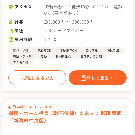
アクセス
JR新潟駅から徒歩10分 ※マイカー通勤
OK（駐車場あり）
給与
230,000円 〜 300,000円
業種
タクシードライバー
雇用形態
正社員
車バイク◎
未経験OK
学歴高卒OK
50代歓迎
40代歓迎
時短シフト制
夜勤
福利厚生◎
賞与有or歩合制
アクセス◎
気になる求人
詳しく見る 〉
有限会社CIRCLE.SEVEN
調理・ホール担当（幹部候補）の求人 / 柳麺 竜胆
（新潟市中央区）