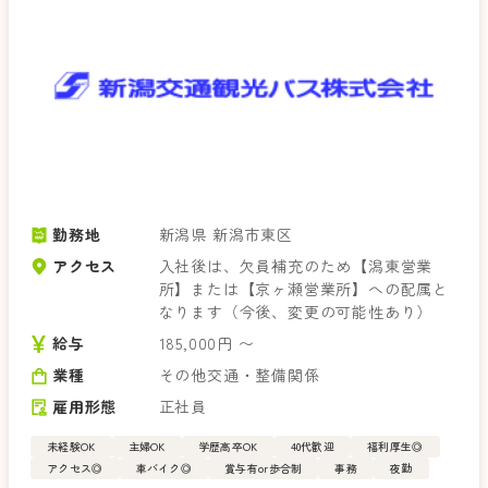
勤務地
新潟県 新潟市東区
アクセス
入社後は、欠員補充のため【潟東営業
所】または【京ヶ瀬営業所】への配属と
なります（今後、変更の可能性あり）
給与
185,000円 〜
業種
その他交通・整備関係
雇用形態
正社員
未経験OK
主婦OK
学歴高卒OK
40代歓迎
福利厚生◎
アクセス◎
車バイク◎
賞与有or歩合制
事務
夜勤