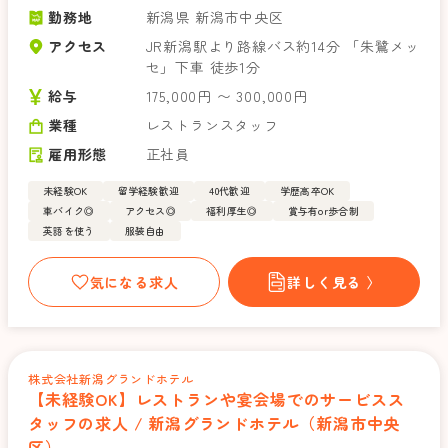
勤務地
新潟県 新潟市中央区
アクセス
JR新潟駅より路線バス約14分 「朱鷺メッ
セ」下車 徒歩1分
給与
175,000円 〜 300,000円
業種
レストランスタッフ
雇用形態
正社員
未経験OK
留学経験歓迎
40代歓迎
学歴高卒OK
車バイク◎
アクセス◎
福利厚生◎
賞与有or歩合制
英語を使う
服装自由
気になる求人
詳しく見る 〉
株式会社新潟グランドホテル
【未経験OK】レストランや宴会場でのサービスス
タッフの求人 / 新潟グランドホテル（新潟市中央
区）