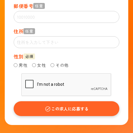
郵便番号
任意
住所
任意
性別
必須
男性
女性
その他
この求人に応募する