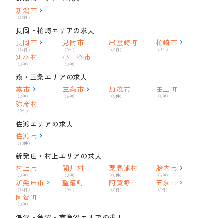
新潟市
（53件）
長岡・柏崎エリアの求人
長岡市
見附市
出雲崎町
柏崎市
（14件）
（0件）
（0件）
（3件）
刈羽村
小千谷市
（0件）
（0件）
燕・三条エリアの求人
燕市
三条市
加茂市
田上町
（2件）
（6件）
（0件）
（0件）
弥彦村
（0件）
佐渡エリアの求人
佐渡市
（18件）
新発田・村上エリアの求人
村上市
関川村
粟島浦村
胎内市
（0件）
（0件）
（0件）
（2件）
新発田市
聖籠町
阿賀野市
五泉市
（14件）
（0件）
（0件）
（1件）
阿賀町
（0件）
湯沢・魚沼・南魚沼エリアの求人