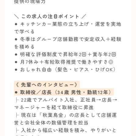
提供の現場力
＼ この求人の注目ポイント ／
⚫︎ キッチンカー業態の立ち上げ・運営を実地
で学べる
⚫︎ 冬季はグループ店舗勤務で安定収入＋経験
を積める
⚫︎ 明確な評価制度で昇給年2回＋賞与年2回
⚫︎ 月7休み＋有給取得推奨で働きやすさ◎
⚫︎ おしゃれ自由（髪色・ピアス・ひげOK）
《 先輩へのインタビュー》
⚫︎ 取締役／店長（34歳 男性・勤続12年）
├ 22歳でアルバイト入社、正社員→店長→
マネージャーを経て取締役に昇進
├ 現在は「秋葉鳥金」の店長として店舗運
営と会社全体の数値管理を担当
├ 入社から幅広い経験を積み、やりがいと