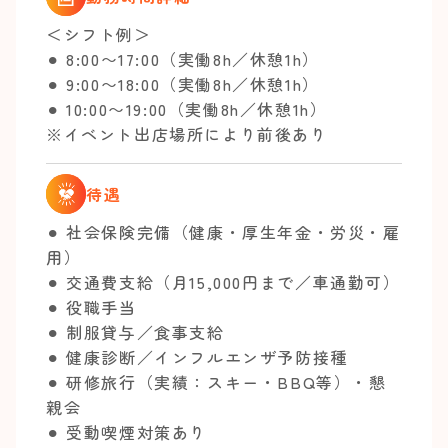
＜シフト例＞
⚫︎ 8:00〜17:00（実働8h／休憩1h）
⚫︎ 9:00〜18:00（実働8h／休憩1h）
⚫︎ 10:00〜19:00（実働8h／休憩1h）
※イベント出店場所により前後あり
待遇
⚫︎ 社会保険完備（健康・厚生年金・労災・雇
用）
⚫︎ 交通費支給（月15,000円まで／車通勤可）
⚫︎ 役職手当
⚫︎ 制服貸与／食事支給
⚫︎ 健康診断／インフルエンザ予防接種
⚫︎ 研修旅行（実績：スキー・BBQ等）・懇
親会
⚫︎ 受動喫煙対策あり