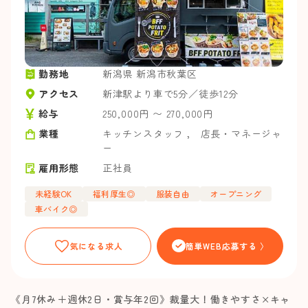
勤務地
新潟県 新潟市秋葉区
アクセス
新津駅より車で5分／徒歩12分
給与
250,000円 〜 270,000円
業種
キッチンスタッフ
，
店長・マネージャ
ー
雇用形態
正社員
未経験OK
福利厚生◎
服装自由
オープニング
車バイク◎
気になる求人
簡単WEB応募する 〉
《月7休み＋週休2日・賞与年2回》裁量大！働きやすさ×キャ