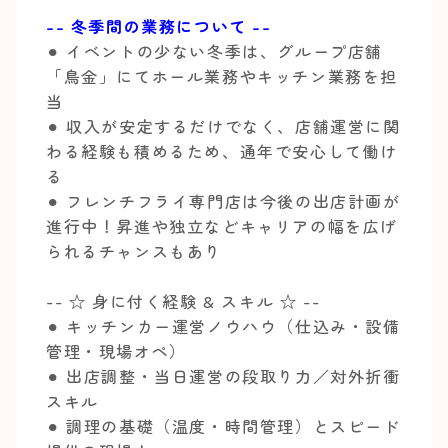
-- 冬季間の業務について --
⚫︎ イベントの少ない冬季は、グループ店舗
「鳥金」にてホール業務やキッチン業務を担
当
⚫︎ 収入が安定するだけでなく、店舗運営に関
わる経験も積めるため、通年で安心して働け
る
⚫︎ フレンチフライ専門店は今後の出店計画が
進行中！昇進や独立などキャリアの幅を広げ
られるチャンスもあり
-- ☆ 身に付く経験 & スキル ☆ --
⚫︎ キッチンカー運営ノウハウ（仕込み・設備
管理・現場オペ）
⚫︎ 出店調整・当日運営の段取り力／対外折衝
スキル
⚫︎ 調理の基礎（温度・時間管理）とスピード