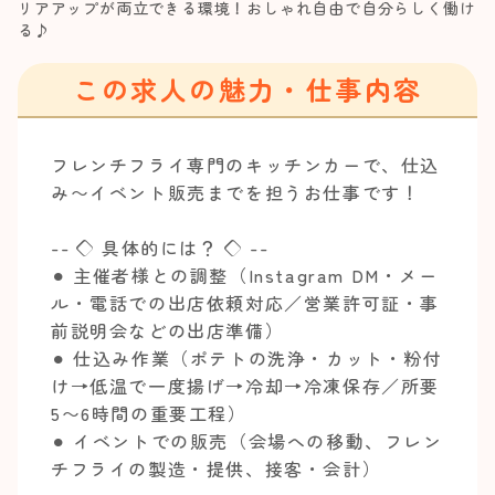
リアアップが両立できる環境！おしゃれ自由で自分らしく働け
る♪
この求人の魅力・仕事内容
フレンチフライ専門のキッチンカーで、仕込
み〜イベント販売までを担うお仕事です！
-- ◇ 具体的には？ ◇ --
⚫︎ 主催者様との調整（Instagram DM・メー
ル・電話での出店依頼対応／営業許可証・事
前説明会などの出店準備）
⚫︎ 仕込み作業（ポテトの洗浄・カット・粉付
け→低温で一度揚げ→冷却→冷凍保存／所要
5〜6時間の重要工程）
⚫︎ イベントでの販売（会場への移動、フレン
チフライの製造・提供、接客・会計）