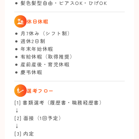
⚫︎ 髪色髪型自由・ピアスOK・ひげOK
休日休暇
⚫︎ 月7休み（シフト制）
⚫︎ 週休2日制
⚫︎ 年末年始休暇
⚫︎ 有給休暇（取得推奨）
⚫︎ 産前産後・育児休暇
⚫︎ 慶弔休暇
選考フロー
[1] 書類選考（履歴書・職務経歴書）
↓
[2] 面接（1回予定）
↓
[3] 内定