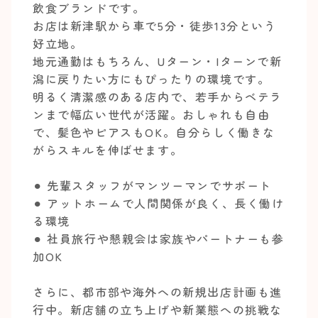
飲食ブランドです。
お店は新津駅から車で5分・徒歩13分という
好立地。
地元通勤はもちろん、Uターン・Iターンで新
潟に戻りたい方にもぴったりの環境です。
明るく清潔感のある店内で、若手からベテラ
ンまで幅広い世代が活躍。おしゃれも自由
で、髪色やピアスもOK。自分らしく働きな
がらスキルを伸ばせます。
⚫︎ 先輩スタッフがマンツーマンでサポート
⚫︎ アットホームで人間関係が良く、長く働け
る環境
⚫︎ 社員旅行や懇親会は家族やパートナーも参
加OK
さらに、都市部や海外への新規出店計画も進
行中。新店舗の立ち上げや新業態への挑戦な