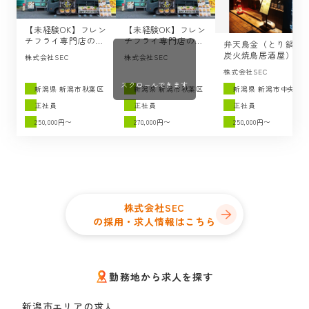
【未経験OK】フレン
【未経験OK】フレン
チフライ専門店のキ
チフライ専門店の店
弁天鳥金（とり鍋と
ッチンスタッフの求
長候補の求人 /
炭火焼鳥居酒屋）の
株式会社SEC
株式会社SEC
人 / SEC（新潟市秋
SEC（新潟市秋葉
キッチンスタッフの
株式会社SEC
葉区）
区）
求人 / SEC（新潟市
スクロールできます
中央区）
新潟県 新潟市秋葉区
新潟県 新潟市秋葉区
新潟県 新潟市中央区
正社員
正社員
正社員
250,000円〜
270,000円〜
250,000円〜
株式会社SEC
の採用・求人情報はこちら
勤務地から求人を探す
新潟市エリアの求人