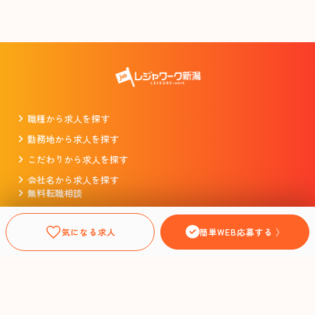
職種から求人を探す
勤務地から求人を探す
こだわりから求人を探す
会社名から求人を探す
無料転職相談
掲載をお考えの企業様
プライバシーポリシー
気になる求人
簡単WEB応募する 〉
利用規約
運営会社
Copyright ©LeisureWork AllRights Reserved.