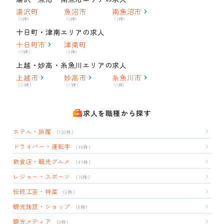
湯沢町
魚沼市
南魚沼市
（0件）
（0件）
（2件）
十日町・津南エリアの求人
十日町市
津南町
（15件）
（0件）
上越・妙高・糸魚川エリアの求人
上越市
妙高市
糸魚川市
（23件）
（17件）
（1件）
求人を職種から探す
ホテル・旅館
（130件）
ドライバー・運転手
（46件）
飲食店・観光グルメ
（41件）
レジャー・スポーツ
（16件）
伝統工芸・特産
（8件）
観光施設・ショップ
（8件）
観光メディア
（3件）