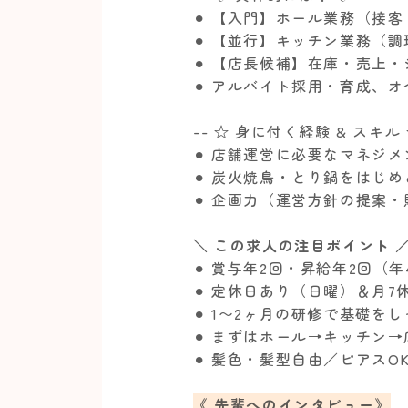
⚫︎ 【入門】ホール業務（接
⚫︎ 【並行】キッチン業務（
⚫︎ 【店長候補】在庫・売上
⚫︎ アルバイト採用・育成、
-- ☆ 身に付く経験 & スキル 
⚫︎ 店舗運営に必要なマネジ
⚫︎ 炭火焼鳥・とり鍋をはじ
⚫︎ 企画力（運営方針の提案
＼ この求人の注目ポイント 
⚫︎ 賞与年2回・昇給年2回（
⚫︎ 定休日あり（日曜）＆月
⚫︎ 1〜2ヶ月の研修で基礎
⚫︎ まずはホール→キッチン
⚫︎ 髪色・髪型自由／ピアスO
《 先輩へのインタビュー》