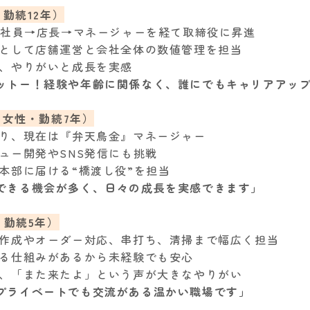
・勤続12年）
正社員→店長→マネージャーを経て取締役に昇進
長として店舗運営と会社全体の数値管理を担当
み、やりがいと成長を実感
ットー！経験や年齢に関係なく、誰にでもキャリアアッ
歳 女性・勤続7年）
なり、現在は『弁天鳥金』マネージャー
ュー開発やSNS発信にも挑戦
本部に届ける“橋渡し役”を担当
できる機会が多く、日々の成長を実感できます」
・勤続5年）
ク作成やオーダー対応、串打ち、清掃まで幅広く担当
える仕組みがあるから未経験でも安心
く、「また来たよ」という声が大きなやりがい
プライベートでも交流がある温かい職場です」