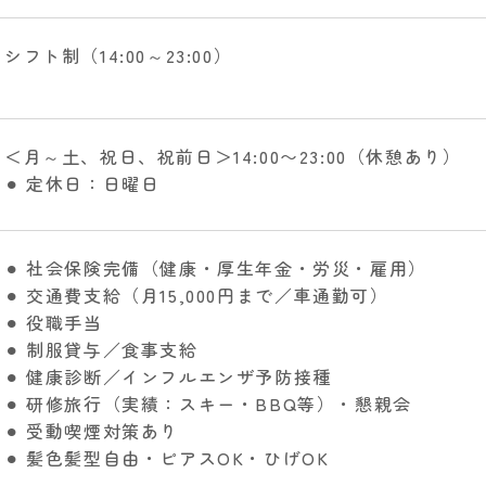
シフト制（14:00～23:00）
＜月～土、祝日、祝前日＞14:00〜23:00（休憩あり）
⚫︎ 定休日：日曜日
⚫︎ 社会保険完備（健康・厚生年金・労災・雇用）
⚫︎ 交通費支給（月15,000円まで／車通勤可）
⚫︎ 役職手当
⚫︎ 制服貸与／食事支給
⚫︎ 健康診断／インフルエンザ予防接種
⚫︎ 研修旅行（実績：スキー・BBQ等）・懇親会
⚫︎ 受動喫煙対策あり
⚫︎ 髪色髪型自由・ピアスOK・ひげOK