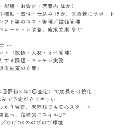
客・配膳・お会計・席案内 ほか）
調理補助・盛付・仕込み ほか）※柔軟にサポート
・シフト等のコスト管理／設備管理
オペレーション改善、施策立案 など
☆ --
メント（数値・人材・オペ管理）
めとする調理・キッチン実務
・販促施策の立案）
／
年4回評価×年2回査定）で成長を可視化
7休みで予定が立てやすい
をしっかり習得、未経験でも安心スタート
→店長へ、段階的にスキルUP
K／ひげOKののびのび環境