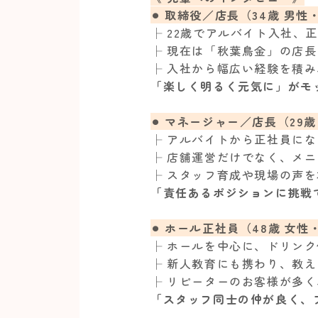
⚫︎ 取締役／店長（34歳 男性
├ 22歳でアルバイト入社、
├ 現在は「秋葉鳥金」の店
├ 入社から幅広い経験を積
「楽しく明るく元気に」がモ
⚫︎ マネージャー／店長（29
├ アルバイトから正社員に
├ 店舗運営だけでなく、メニ
├ スタッフ育成や現場の声を
「責任あるポジションに挑戦
⚫︎ ホール正社員（48歳 女性
├ ホールを中心に、ドリン
├ 新人教育にも携わり、教
├ リピーターのお客様が多
「スタッフ同士の仲が良く、