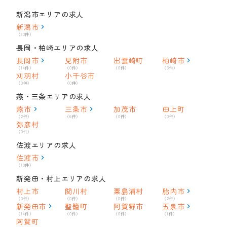
新潟市エリアの求人
新潟市
（53件）
長岡・柏崎エリアの求人
長岡市
見附市
出雲崎町
柏崎市
（14件）
（0件）
（0件）
（3件）
刈羽村
小千谷市
（0件）
（0件）
燕・三条エリアの求人
燕市
三条市
加茂市
田上町
（2件）
（6件）
（0件）
（0件）
弥彦村
（0件）
佐渡エリアの求人
佐渡市
（18件）
新発田・村上エリアの求人
村上市
関川村
粟島浦村
胎内市
（0件）
（0件）
（0件）
（2件）
新発田市
聖籠町
阿賀野市
五泉市
（14件）
（0件）
（0件）
（1件）
阿賀町