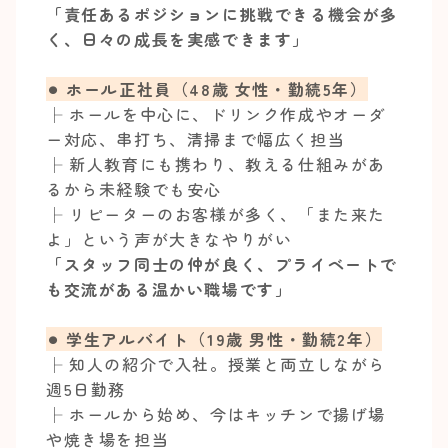
「責任あるポジションに挑戦できる機会が多
く、日々の成長を実感できます」
⚫︎ ホール正社員（48歳 女性・勤続5年）
├ ホールを中心に、ドリンク作成やオーダ
ー対応、串打ち、清掃まで幅広く担当
├ 新人教育にも携わり、教える仕組みがあ
るから未経験でも安心
├ リピーターのお客様が多く、「また来た
よ」という声が大きなやりがい
「スタッフ同士の仲が良く、プライベートで
も交流がある温かい職場です」
⚫︎ 学生アルバイト（19歳 男性・勤続2年）
├ 知人の紹介で入社。授業と両立しながら
週5日勤務
├ ホールから始め、今はキッチンで揚げ場
や焼き場を担当