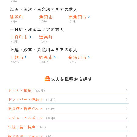
（0件）
湯沢・魚沼・南魚沼エリアの求人
湯沢町
魚沼市
南魚沼市
（0件）
（0件）
（2件）
十日町・津南エリアの求人
十日町市
津南町
（15件）
（0件）
上越・妙高・糸魚川エリアの求人
上越市
妙高市
糸魚川市
（23件）
（17件）
（1件）
求人を職種から探す
ホテル・旅館
（130件）
ドライバー・運転手
（46件）
飲食店・観光グルメ
（41件）
レジャー・スポーツ
（16件）
伝統工芸・特産
（8件）
観光施設・ショップ
（8件）