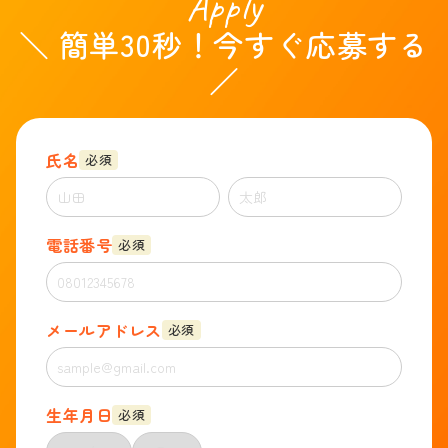
Apply
＼ 簡単30秒！今すぐ応募する
／
氏名
必須
電話番号
必須
メールアドレス
必須
生年月日
必須