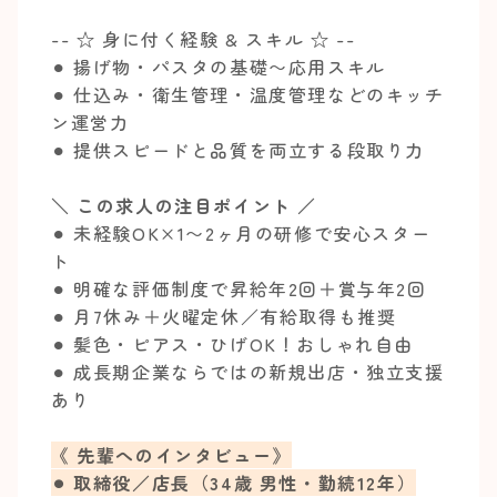
-- ☆ 身に付く経験 & スキル ☆ --
⚫︎ 揚げ物・パスタの基礎〜応用スキル
⚫︎ 仕込み・衛生管理・温度管理などのキッチ
ン運営力
⚫︎ 提供スピードと品質を両立する段取り力
＼ この求人の注目ポイント ／
⚫︎ 未経験OK×1〜2ヶ月の研修で安心スター
ト
⚫︎ 明確な評価制度で昇給年2回＋賞与年2回
⚫︎ 月7休み＋火曜定休／有給取得も推奨
⚫︎ 髪色・ピアス・ひげOK！おしゃれ自由
⚫︎ 成長期企業ならではの新規出店・独立支援
あり
《 先輩へのインタビュー》
⚫︎ 取締役／店長（34歳 男性・勤続12年）