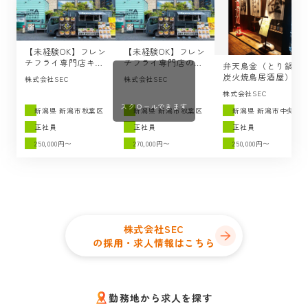
【未経験OK】フレン
【未経験OK】フレン
チフライ専門店キッ
チフライ専門店の店
弁天鳥金（とり鍋と
チンカーのメインス
長候補の求人 /
炭火焼鳥居酒屋）の
株式会社SEC
株式会社SEC
タッフの求人 /
SEC（新潟市秋葉
キッチンスタッフの
株式会社SEC
SEC（新潟市秋葉
区）
求人 / SEC（新潟市
区）
スクロールできます
中央区）
新潟県 新潟市秋葉区
新潟県 新潟市秋葉区
新潟県 新潟市中央区
正社員
正社員
正社員
250,000円〜
270,000円〜
250,000円〜
株式会社SEC
の採用・求人情報はこちら
勤務地から求人を探す