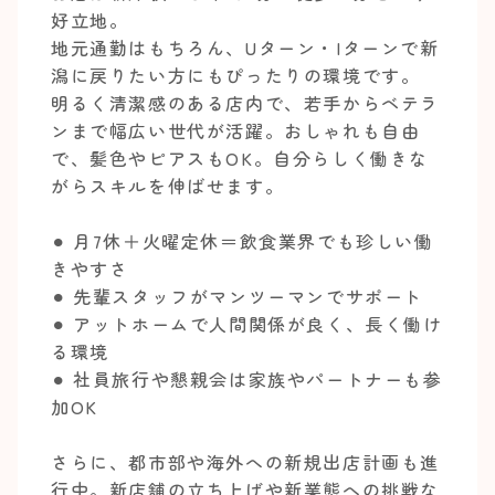
好立地。
地元通勤はもちろん、Uターン・Iターンで新
潟に戻りたい方にもぴったりの環境です。
明るく清潔感のある店内で、若手からベテラ
ンまで幅広い世代が活躍。おしゃれも自由
で、髪色やピアスもOK。自分らしく働きな
がらスキルを伸ばせます。
⚫︎ 月7休＋火曜定休＝飲食業界でも珍しい働
きやすさ
⚫︎ 先輩スタッフがマンツーマンでサポート
⚫︎ アットホームで人間関係が良く、長く働け
る環境
⚫︎ 社員旅行や懇親会は家族やパートナーも参
加OK
さらに、都市部や海外への新規出店計画も進
行中。新店舗の立ち上げや新業態への挑戦な