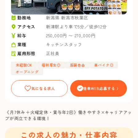
勤務地
新潟県 新潟市秋葉区
アクセス
新津駅より車で5分／徒歩12分
給与
250,000円 〜 270,000円
業種
キッチンスタッフ
雇用形態
正社員
未経験OK
福利厚生◎
服装自由
車バイク◎
オープニング
気になる求人
簡単WEB応募する 〉
《月7休み＋火曜定休・賞与年2回》働きやすさ×キャリアアッ
プが両立できる環境！
この求人の魅力・仕事内容