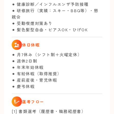
⚫︎ 健康診断／インフルエンザ予防接種
⚫︎ 研修旅行（実績：スキー・BBQ等）・懇
親会
⚫︎ 受動喫煙対策あり
⚫︎ 髪色髪型自由・ピアスOK・ひげOK
休日休暇
⚫︎ 月7休み（シフト制＋火曜定休）
⚫︎ 週休2日制
⚫︎ 年末年始休暇
⚫︎ 有給休暇（取得推奨）
⚫︎ 産前産後・育児休暇
⚫︎ 慶弔休暇
選考フロー
[1] 書類選考（履歴書・職務経歴書）