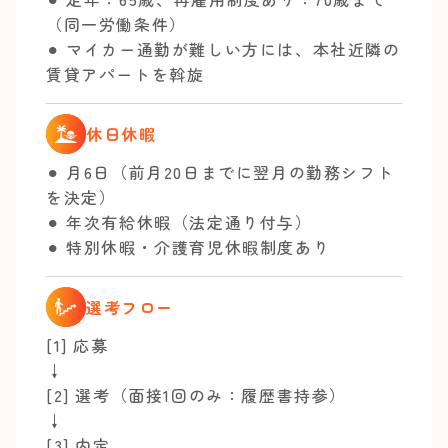
（同一労働条件）
⚫︎ マイカー通勤が難しい方には、本社近隣の
賃貸アパートを斡旋
休日休暇
⚫︎ 月6日（前月20日までに翌月の勤務シフト
を決定）
⚫︎ 年次有給休暇（法定通り付与）
⚫︎ 特別休暇・介護育児休暇制度あり
選考フロー
[1] 応募
↓
[2] 選考（面接1回のみ：履歴書持参）
↓
[3] 内定