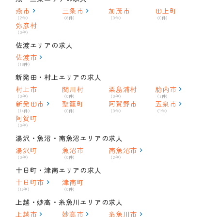
燕市
三条市
加茂市
田上町
（2件）
（6件）
（0件）
（0件）
弥彦村
（0件）
佐渡エリアの求人
佐渡市
（18件）
新発田・村上エリアの求人
村上市
関川村
粟島浦村
胎内市
（0件）
（0件）
（0件）
（2件）
新発田市
聖籠町
阿賀野市
五泉市
（14件）
（0件）
（0件）
（1件）
阿賀町
（0件）
湯沢・魚沼・南魚沼エリアの求人
湯沢町
魚沼市
南魚沼市
（0件）
（0件）
（2件）
十日町・津南エリアの求人
十日町市
津南町
（15件）
（0件）
上越・妙高・糸魚川エリアの求人
上越市
妙高市
糸魚川市