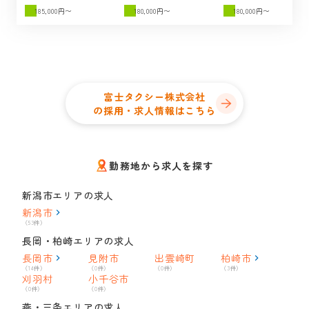
185,000円〜
180,000円〜
180,000円〜
富士タクシー株式会社
の採用・求人情報はこちら
勤務地から求人を探す
新潟市エリアの求人
新潟市
（53件）
長岡・柏崎エリアの求人
長岡市
見附市
出雲崎町
柏崎市
（14件）
（0件）
（0件）
（3件）
刈羽村
小千谷市
（0件）
（0件）
燕・三条エリアの求人