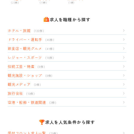
（23件）
（17件）
（1件）
求人を職種から探す
ホテル・旅館
（130件）
ドライバー・運転手
（46件）
飲食店・観光グルメ
（41件）
レジャー・スポーツ
（16件）
伝統工芸・特産
（8件）
観光施設・ショップ
（8件）
観光メディア
（3件）
旅行会社
（10件）
空港・船舶・鉄道関連
（2件）
求人を人気条件から探す
受付フロント求人一覧
（13件）