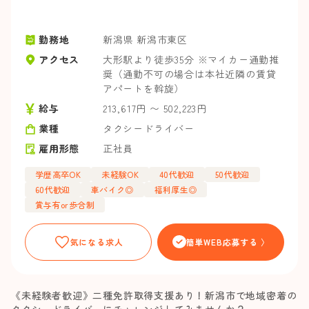
勤務地
新潟県 新潟市東区
アクセス
大形駅より徒歩35分 ※マイカー通勤推
奨（通勤不可の場合は本社近隣の賃貸
アパートを斡旋）
給与
213,617円 〜 502,223円
業種
タクシードライバー
雇用形態
正社員
学歴高卒OK
未経験OK
40代歓迎
50代歓迎
60代歓迎
車バイク◎
福利厚生◎
賞与有or歩合制
気になる求人
簡単WEB応募する 〉
《未経験者歓迎》二種免許取得支援あり！新潟市で地域密着の