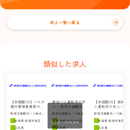
求人一覧へ戻る
類似した求人
【未経験OK】バスの
貸切バス運転手の求
【未経験OK】路線バ
運行管理事務員の求
人 / 新潟交通観光バ
ス運転手の求人 / 新
人 / 新潟交通観光バ
ス（新潟市東区）
潟交通観光バス（新
新潟交通観光バス株式会
新潟交通観光バス株式会
新潟交通観光バス株式会
ス（新潟市東区）
潟市東区）
社
社
社
新潟県 新潟市東区
新潟県 新潟市東区
新潟県 新潟市東区
スクロールできます
正社員
正社員
正社員