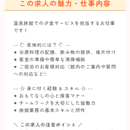
この求人の魅力・仕事内容
温泉旅館での夕食サービスを担当するお仕事
です！
-- ◇ 具体的には？ ◇ --
⚫︎ 会席料理の配膳、飲み物の提供、後片付け
⚫︎ 客室の準備や簡単な清掃補助
⚫︎ ご宿泊のお客様対応（館内のご案内や質問
への対応など）
-- ☆ 身に付く経験 & スキル ☆ --
⚫︎ おもてなしの心と接客マナー
⚫︎ チームワークを大切にした協働力
⚫︎ 旅館業務の基本スキルと所作
＼ この求人の注目ポイント ／