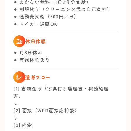
⚫︎ まかない無料（1日2食分支給）
⚫︎ 制服貸与（クリーニング代は自己負担）
⚫︎ 通勤費支給（300円／日）
⚫︎ マイカー通勤OK
休日休暇
⚫︎ 月8日休み
⚫︎ 有給休暇あり
選考フロー
[1] 書類選考（写真付き履歴書・職務経歴
書）
↓
[2] 面接（WEB面接応相談）
↓
[3] 内定