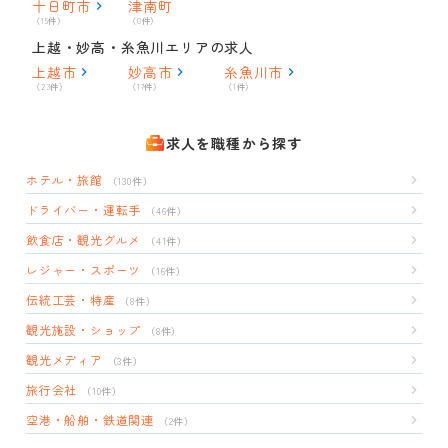
十日町市
津南町
（15件）
（0件）
上越・妙高・糸魚川エリアの求人
上越市
妙高市
糸魚川市
（23件）
（17件）
（1件）
求人を職種から探す
ホテル・旅館
（130件）
ドライバー・運転手
（46件）
飲食店・観光グルメ
（41件）
レジャー・スポーツ
（16件）
伝統工芸・特産
（8件）
観光施設・ショップ
（8件）
観光メディア
（3件）
旅行会社
（10件）
空港・船舶・鉄道関連
（2件）