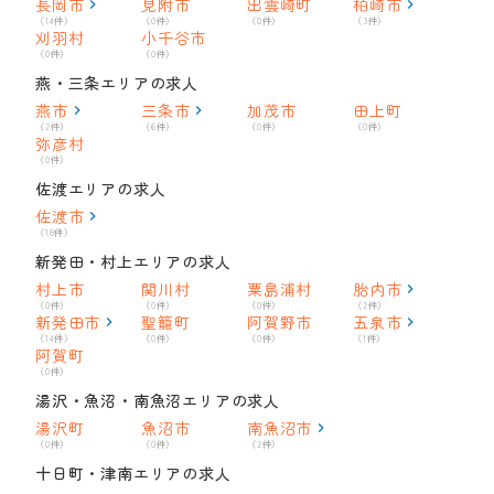
長岡市
見附市
出雲崎町
柏崎市
（14件）
（0件）
（0件）
（3件）
刈羽村
小千谷市
（0件）
（0件）
燕・三条エリアの求人
燕市
三条市
加茂市
田上町
（2件）
（6件）
（0件）
（0件）
弥彦村
（0件）
佐渡エリアの求人
佐渡市
（18件）
新発田・村上エリアの求人
村上市
関川村
粟島浦村
胎内市
（0件）
（0件）
（0件）
（2件）
新発田市
聖籠町
阿賀野市
五泉市
（14件）
（0件）
（0件）
（1件）
阿賀町
（0件）
湯沢・魚沼・南魚沼エリアの求人
湯沢町
魚沼市
南魚沼市
（0件）
（0件）
（2件）
十日町・津南エリアの求人