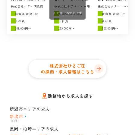
理スタッフの求人 /
フの求人 / 湯あそび
フの求人 / 湯あそび
株式会社ホテル清風苑
株式会社ホテルニュー曙
株式会社ホテルニュー曙
ホテル清風苑（新発
宿 曙（新発田市）
宿 曙（新発田市）
スクロールできます
田市）
新潟県 新発田市
新潟県 新発田市
新潟県 新発田市
正社員
正社員
正社員
208,000円〜
239,000円〜
250,000円〜
株式会社ひさご荘
の採用・求人情報はこちら
勤務地から求人を探す
新潟市エリアの求人
新潟市
（53件）
長岡・柏崎エリアの求人