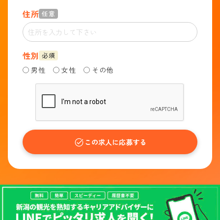
住所
任意
性別
必須
男性
女性
その他
この求人に応募する