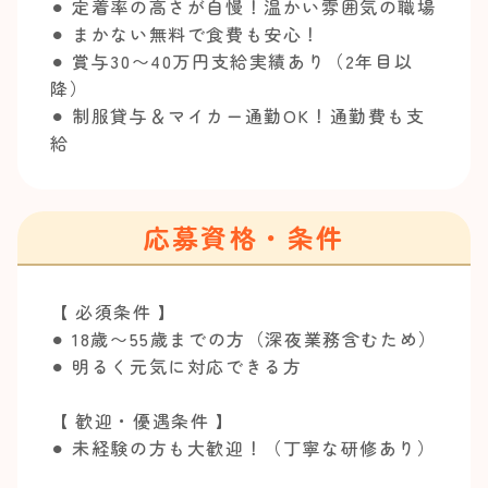
⚫︎ 定着率の高さが自慢！温かい雰囲気の職場
⚫︎ まかない無料で食費も安心！
⚫︎ 賞与30〜40万円支給実績あり（2年目以
降）
⚫︎ 制服貸与＆マイカー通勤OK！通勤費も支
給
応募資格・条件
【 必須条件 】
⚫︎ 18歳〜55歳までの方（深夜業務含むため）
⚫︎ 明るく元気に対応できる方
【 歓迎・優遇条件 】
⚫︎ 未経験の方も大歓迎！（丁寧な研修あり）