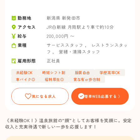
勤務地
新潟県 新発田市
アクセス
JR白新線 月岡駅より車で約10分
給与
200,000円 〜
業種
サービススタッフ
，
レストランスタッ
フ
，
営繕・清掃スタッフ
雇用形態
正社員
未経験OK
時短シフト制
服装自由
学歴高卒OK
車バイク◎
福利厚生◎
賞与有or歩合制
気になる求人
簡単WEB応募する 〉
《未経験OK！》温泉旅館の“顔”としてお客様を笑顔に。安定
収入と充実待遇で新しい一歩を応援します！