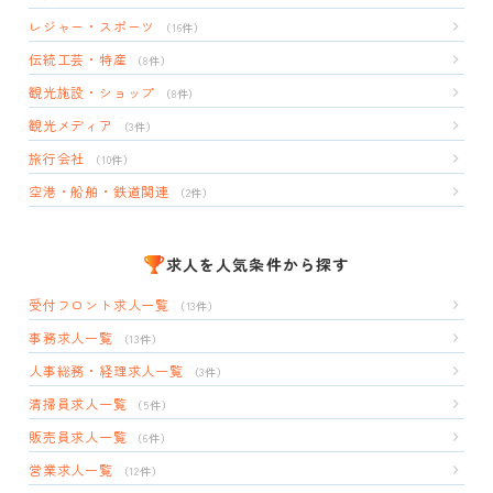
レジャー・スポーツ
（16件）
伝統工芸・特産
（8件）
観光施設・ショップ
（8件）
観光メディア
（3件）
旅行会社
（10件）
空港・船舶・鉄道関連
（2件）
求人を人気条件から探す
受付フロント求人一覧
（13件）
事務求人一覧
（13件）
人事総務・経理求人一覧
（3件）
清掃員求人一覧
（5件）
販売員求人一覧
（6件）
営業求人一覧
（12件）