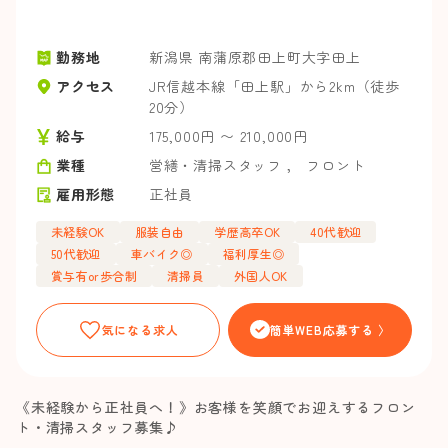
勤務地
新潟県 南蒲原郡田上町大字田上
アクセス
JR信越本線「田上駅」から2km（徒歩
20分）
給与
175,000円 〜 210,000円
業種
営繕・清掃スタッフ
，
フロント
雇用形態
正社員
未経験OK
服装自由
学歴高卒OK
40代歓迎
50代歓迎
車バイク◎
福利厚生◎
賞与有or歩合制
清掃員
外国人OK
気になる求人
簡単WEB応募する 〉
《未経験から正社員へ！》お客様を笑顔でお迎えするフロン
ト・清掃スタッフ募集♪