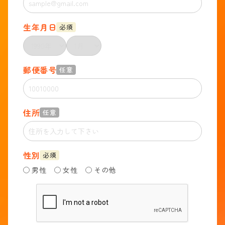
生年月日
必須
郵便番号
任意
住所
任意
性別
必須
男性
女性
その他