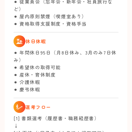
⚫︎ 従業員会（忘年会・新年会・社員旅行な
ど）
⚫︎ 屋内原則禁煙（喫煙室あり）
⚫︎ 資格取得支援制度・資格手当
休日休暇
⚫︎ 年間休日95日（月8日休み、3月のみ7日休
み）
⚫︎ 希望休の取得可能
⚫︎ 産休・育休制度
⚫︎ 介護休暇
⚫︎ 慶弔休暇
選考フロー
[1] 書類選考（履歴書・職務経歴書）
↓