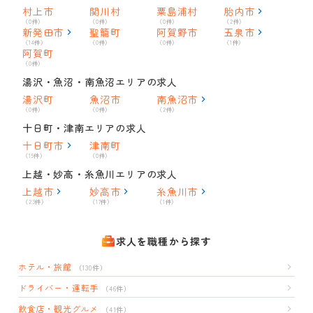
村上市
関川村
粟島浦村
胎内市
（0件）
（0件）
（0件）
（2件）
新発田市
聖籠町
阿賀野市
五泉市
（14件）
（0件）
（0件）
（1件）
阿賀町
（0件）
湯沢・魚沼・南魚沼エリアの求人
湯沢町
魚沼市
南魚沼市
（0件）
（0件）
（2件）
十日町・津南エリアの求人
十日町市
津南町
（15件）
（0件）
上越・妙高・糸魚川エリアの求人
上越市
妙高市
糸魚川市
（23件）
（17件）
（1件）
求人を職種から探す
ホテル・旅館
（130件）
ドライバー・運転手
（46件）
飲食店・観光グルメ
（41件）