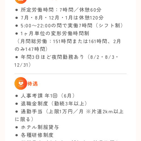
⚫︎ 所定労働時間：7時間／休憩60分
⚫︎ 7月・8月・12月・1月は休憩120分
⚫︎ 5:00〜22:00の間で実働7時間（シフト制）
⚫︎ 1ヶ月単位の変形労働時間制
（月間総労働：151時間または161時間、2月
のみ147時間）
⚫︎ 年間3日ほど夜間勤務あり（8/2・8/3・
12/31）
待遇
⚫︎ 人事考課 年1回（6月）
⚫︎ 退職金制度（勤続3年以上）
⚫︎ 通勤手当（上限1万円／月 ※片道2km以上
に限る）
⚫︎ ホテル制服貸与
⚫︎ 各種研修制度