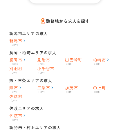
勤務地から求人を探す
新潟市エリアの求人
新潟市
（53件）
長岡・柏崎エリアの求人
長岡市
見附市
出雲崎町
柏崎市
（14件）
（0件）
（0件）
（3件）
刈羽村
小千谷市
（0件）
（0件）
燕・三条エリアの求人
燕市
三条市
加茂市
田上町
（2件）
（6件）
（0件）
（0件）
弥彦村
（0件）
佐渡エリアの求人
佐渡市
（18件）
新発田・村上エリアの求人