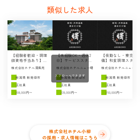
類似した求人
【経験者歓迎・調理
【未経験OK・週休2
【夜勤なし・寮完
師資格手当あり】調
日】サービススタッ
備】和食調理スタッ
理スタッフの求人 /
フの求人 / 湯あそび
フの求人 / 湯あそび
株式会社ホテル清風苑
株式会社ホテルニュー曙
株式会社ホテルニュー曙
ホテル清風苑（新発
宿 曙（新発田市）
宿 曙（新発田市）
田市）
スクロールできます
新潟県 新発田市
新潟県 新発田市
新潟県 新発田市
正社員
正社員
正社員
208,000円〜
239,000円〜
250,000円〜
株式会社ホテル小柳
の採用・求人情報はこちら