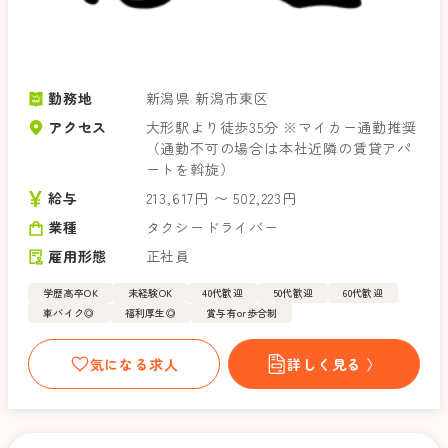
勤務地
新潟県 新潟市東区
アクセス
大形駅より徒歩35分 ※マイカー通勤推奨
（通勤不可の場合は本社近隣の賃貸アパ
ートを斡旋）
給与
213,617円 〜 502,223円
業種
タクシードライバー
雇用形態
正社員
学歴高卒OK
未経験OK
40代歓迎
50代歓迎
60代歓迎
車バイク◎
福利厚生◎
賞与有or歩合制
気になる求人
詳しく見る 〉