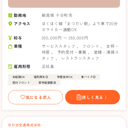
勤務地
新潟県 十日町市
アクセス
ほくほく線「まつだい駅」より車で20分
※マイカー通勤OK
給与
200,000円 〜 250,000円
業種
サービススタッフ
，
フロント
，
女将・
仲居
，
予約受付・事務
，
営繕・清掃ス
タッフ
，
レストランスタッフ
雇用形態
正社員
未経験OK
福利厚生◎
学歴高卒OK
車バイク◎
受付フロント
留学経験歓迎
気になる求人
詳しく見る 〉
日の出交通株式会社