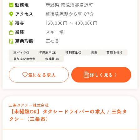
勤務地
新潟県 南魚沼郡湯沢町
アクセス
越後湯沢駅から車で7分
給与
180,000円 〜 400,000円
業種
スキー場
雇用形態
正社員
車バイク◎
学歴高卒OK
福利厚生◎
営業
英語を使う
賞与有or歩合制
未経験OK
気になる求人
詳しく見る 〉
三条タクシー株式会社
【未経験OK】タクシードライバーの求人 / 三条タ
クシー（三条市）