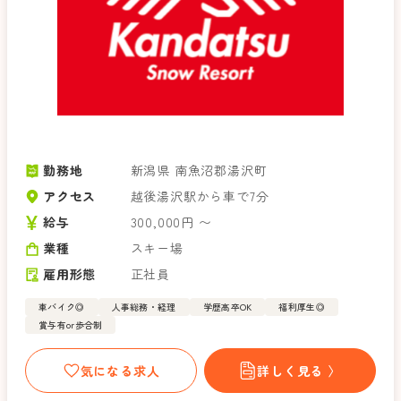
勤務地
新潟県 南魚沼郡湯沢町
アクセス
越後湯沢駅から車で7分
給与
300,000円 〜
業種
スキー場
雇用形態
正社員
車バイク◎
人事総務・経理
学歴高卒OK
福利厚生◎
賞与有or歩合制
気になる求人
詳しく見る 〉