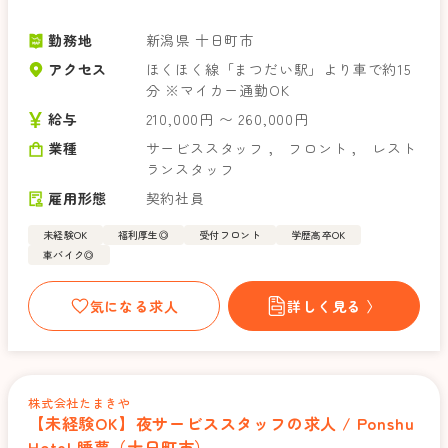
勤務地
新潟県 十日町市
アクセス
ほくほく線「まつだい駅」より車で約15
分 ※マイカー通勤OK
給与
210,000円 〜 260,000円
業種
サービススタッフ
，
フロント
，
レスト
ランスタッフ
雇用形態
契約社員
未経験OK
福利厚生◎
受付フロント
学歴高卒OK
車バイク◎
気になる求人
詳しく見る 〉
株式会社たまきや
【未経験OK】夜サービススタッフの求人 / Ponshu
Hotel 睡夢（十日町市）