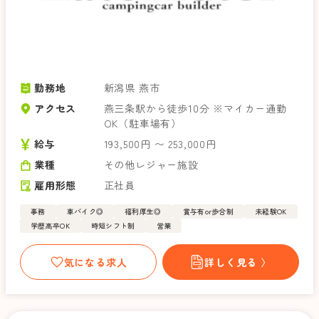
勤務地
新潟県 燕市
アクセス
燕三条駅から徒歩10分 ※マイカー通勤
OK（駐車場有）
給与
193,500円 〜 253,000円
業種
その他レジャー施設
雇用形態
正社員
事務
車バイク◎
福利厚生◎
賞与有or歩合制
未経験OK
学歴高卒OK
時短シフト制
営業
気になる求人
詳しく見る 〉