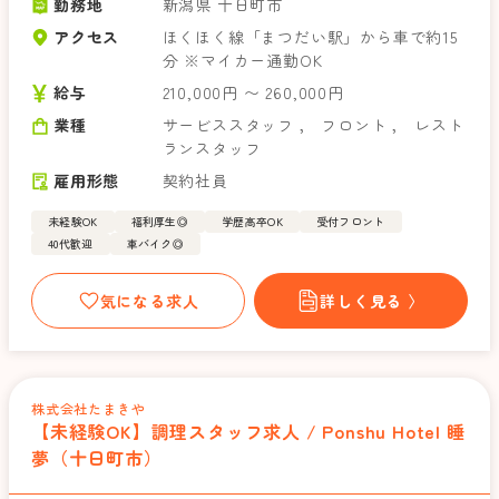
勤務地
新潟県 十日町市
アクセス
ほくほく線「まつだい駅」から車で約15
分 ※マイカー通勤OK
給与
210,000円 〜 260,000円
業種
サービススタッフ
，
フロント
，
レスト
ランスタッフ
雇用形態
契約社員
未経験OK
福利厚生◎
学歴高卒OK
受付フロント
40代歓迎
車バイク◎
気になる求人
詳しく見る 〉
株式会社たまきや
【未経験OK】調理スタッフ求人 / Ponshu Hotel 睡
夢（十日町市）