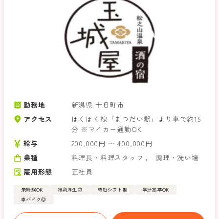
勤務地
新潟県 十日町市
アクセス
ほくほく線「まつだい駅」より車で約15
分 ※マイカー通勤OK
給与
200,000円 〜 400,000円
業種
料理長・料理スタッフ
，
調理・洗い場
雇用形態
正社員
未経験OK
福利厚生◎
時短シフト制
学歴高卒OK
車バイク◎