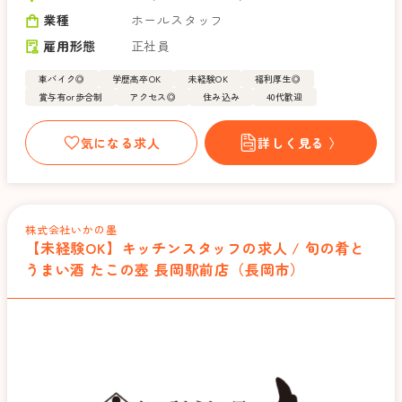
業種
ホールスタッフ
雇用形態
正社員
車バイク◎
学歴高卒OK
未経験OK
福利厚生◎
賞与有or歩合制
アクセス◎
住み込み
40代歓迎
気になる求人
詳しく見る 〉
株式会社いかの墨
【未経験OK】キッチンスタッフの求人 / 旬の肴と
うまい酒 たこの壺 長岡駅前店（長岡市）