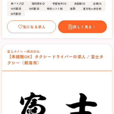
車バイク◎
福利厚生◎
学歴高卒OK
未経験OK
主婦OK
40代歓迎
50代歓迎
時短シフト制
夜勤
賞与有or歩合制
60代歓迎
気になる求人
詳しく見る 〉
富士タクシー株式会社
【未経験OK】タクシードライバーの求人 / 富士タ
クシー（新潟市）