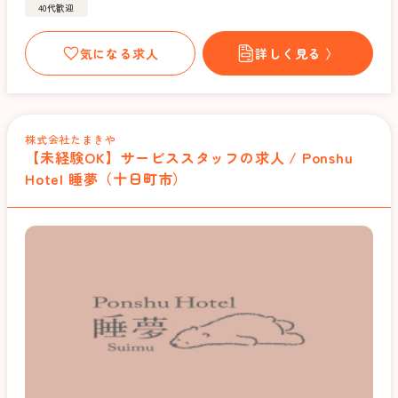
40代歓迎
気になる求人
詳しく見る 〉
株式会社たまきや
【未経験OK】サービススタッフの求人 / Ponshu
Hotel 睡夢（十日町市）