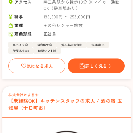
アクセス
燕三条駅から徒歩10分 ※マイカー通勤
OK（駐車場あり）
給与
193,500円 〜 253,000円
業種
その他レジャー施設
雇用形態
正社員
車バイク◎
福利厚生◎
賞与有or歩合制
未経験OK
学歴高卒OK
時短シフト制
気になる求人
詳しく見る 〉
株式会社たまきや
【未経験OK】キッチンスタッフの求人 / 酒の宿 玉
城屋（十日町市）