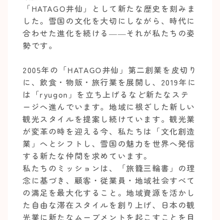
「HATAGO井仙」として新たな歴史を刻みま
した。雪国の文化を大切にしながら、時代に
合わせた進化を続ける――それが私たちの姿
勢です。
2005年の「HATAGO井仙」第二創業を皮切り
に、飲食・物販・旅行業を展開し、2019年に
は「ryugon」を立ち上げるなど新たなステ
ージへ進んでいます。地域に根ざした新しい
観光スタイルを提案し続けています。観光業
が変革の時を迎える今、私たちは「文化創造
業」へとシフトし、雪国の魅力を世界へ発信
する新たな仲間を求めています。
私たちのミッションは、「旅籠三輪書」の理
念に基づき、顧客・従業員・地域社会すべて
の満足を最大化すること。地域資源を活かし
た自由な滞在スタイルを創り上げ、日本の観
光業に新たなムーブメントを起こすことを目