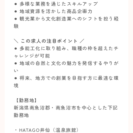
⚫︎ 多様な業務を通じたスキルアップ
⚫︎ 地域資源を活かした商品企画力
⚫︎ 観光業から文化創造業へのシフトを担う経
験
＼ この求人の注目ポイント ／
⚫︎ 多能工化に取り組み、職種の枠を超えたチ
ャレンジが可能
⚫︎ 地域の自然と文化の魅力を発信するやりが
い
⚫︎ 将来、地方での創業を目指す方に最適な環
境
【勤務地】
新潟県南魚沼郡・南魚沼市を中心とした下記
勤務地
・HATAGO井仙（温泉旅館）