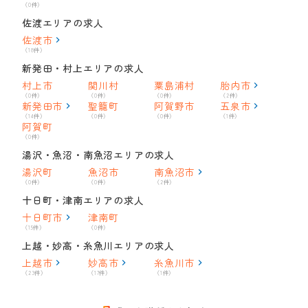
（0件）
佐渡エリアの求人
佐渡市
（18件）
新発田・村上エリアの求人
村上市
関川村
粟島浦村
胎内市
（0件）
（0件）
（0件）
（2件）
新発田市
聖籠町
阿賀野市
五泉市
（14件）
（0件）
（0件）
（1件）
阿賀町
（0件）
湯沢・魚沼・南魚沼エリアの求人
湯沢町
魚沼市
南魚沼市
（0件）
（0件）
（2件）
十日町・津南エリアの求人
十日町市
津南町
（15件）
（0件）
上越・妙高・糸魚川エリアの求人
上越市
妙高市
糸魚川市
（23件）
（17件）
（1件）