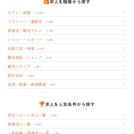
求人を職種から探す
ホテル・旅館
（130件）
ドライバー・運転手
（46件）
飲食店・観光グルメ
（41件）
レジャー・スポーツ
（16件）
伝統工芸・特産
（8件）
観光施設・ショップ
（8件）
観光メディア
（3件）
旅行会社
（10件）
空港・船舶・鉄道関連
（2件）
求人を人気条件から探す
受付フロント求人一覧
（13件）
事務求人一覧
（13件）
人事総務・経理求人一覧
（3件）