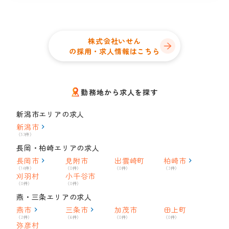
株式会社いせん
の採用・求人情報はこちら
勤務地から求人を探す
新潟市エリアの求人
新潟市
（53件）
長岡・柏崎エリアの求人
長岡市
見附市
出雲崎町
柏崎市
（14件）
（0件）
（0件）
（3件）
刈羽村
小千谷市
（0件）
（0件）
燕・三条エリアの求人
燕市
三条市
加茂市
田上町
（2件）
（6件）
（0件）
（0件）
弥彦村