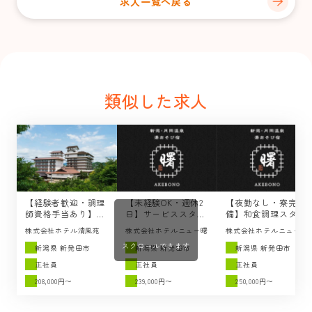
求人一覧へ戻る
類似した求人
【経験者歓迎・調理
【未経験OK・週休2
【夜勤なし・寮完
師資格手当あり】調
日】サービススタッ
備】和食調理スタッ
理スタッフの求人 /
フの求人 / 湯あそび
フの求人 / 湯あそび
株式会社ホテル清風苑
株式会社ホテルニュー曙
株式会社ホテルニュー曙
ホテル清風苑（新発
宿 曙（新発田市）
宿 曙（新発田市）
スクロールできます
田市）
新潟県 新発田市
新潟県 新発田市
新潟県 新発田市
正社員
正社員
正社員
208,000円〜
239,000円〜
250,000円〜