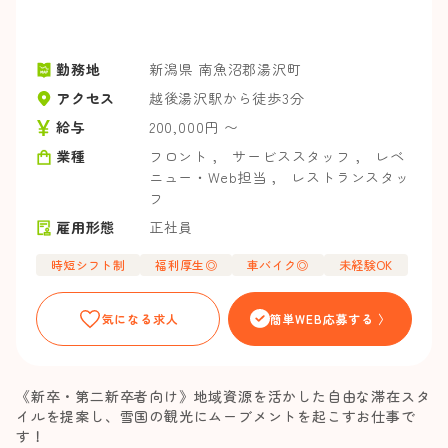
勤務地
新潟県 南魚沼郡湯沢町
アクセス
越後湯沢駅から徒歩3分
給与
200,000円 〜
業種
フロント
，
サービススタッフ
，
レベ
ニュー・Web担当
，
レストランスタッ
フ
雇用形態
正社員
時短シフト制
福利厚生◎
車バイク◎
未経験OK
気になる求人
簡単WEB応募する 〉
《新卒・第二新卒者向け》地域資源を活かした自由な滞在スタ
イルを提案し、雪国の観光にムーブメントを起こすお仕事で
す！