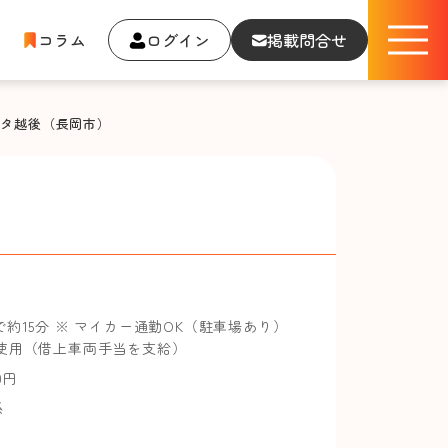
コラム
ログイン
掲載問合せ
ヨタ越後（長岡市）
約15分 ※ マイカー通勤OK（駐車場あり）
使用（借上車両手当を支給）
00円
係