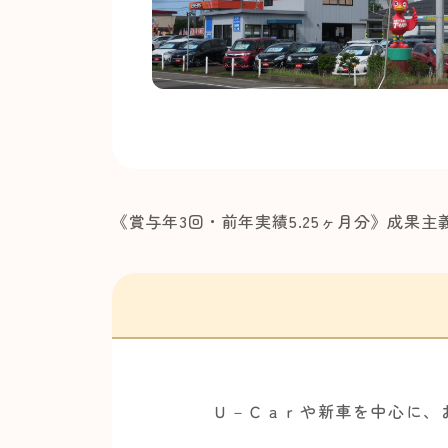
《賞与年3回・前年実績5.25ヶ月分》成果
Ｕ－Ｃａｒや新車を中心に、