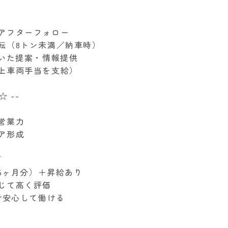
、アフターフォロー
運転（8トン未満／納車時）
用いた提案・情報提供
借上車両手当を支給）
☆ --
・営業力
リア形成
／
.25ヶ月分）＋昇給あり
応じて高く評価
着で安心して働ける