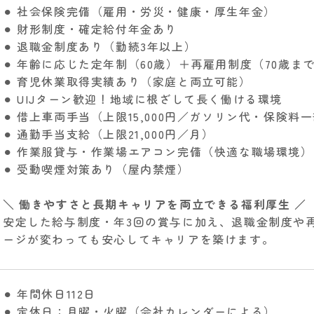
⚫︎ 社会保険完備（雇用・労災・健康・厚生年金）
⚫︎ 財形制度・確定給付年金あり
⚫︎ 退職金制度あり（勤続3年以上）
⚫︎ 年齢に応じた定年制（60歳）＋再雇用制度（70歳ま
⚫︎ 育児休業取得実績あり（家庭と両立可能）
⚫︎ UIJターン歓迎！地域に根ざして長く働ける環境
⚫︎ 借上車両手当（上限15,000円／ガソリン代・保険料
⚫︎ 通勤手当支給（上限21,000円／月）
⚫︎ 作業服貸与・作業場エアコン完備（快適な職場環境）
⚫︎ 受動喫煙対策あり（屋内禁煙）
＼ 働きやすさと長期キャリアを両立できる福利厚生 ／
安定した給与制度・年3回の賞与に加え、退職金制度や
ージが変わっても安心してキャリアを築けます。
⚫︎ 年間休日112日
⚫︎ 定休日：月曜・火曜（会社カレンダーによる）