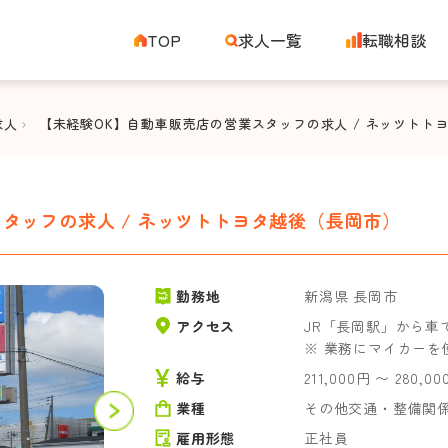
TOP
求人一覧
転職相談
求人
【未経験OK】自動車販売店の営業スタッフの求人 / ネッツトト
タッフの求人 / ネッツトトヨタ越後（長岡市）
勤務地
新潟県 長岡市
アクセス
JR「長岡駅」から車で
※ 業務にマイカーを
給与
211,000円 〜 280,0
業種
その他交通・整備関
雇用形態
正社員