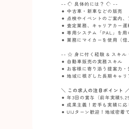
-- ◇ 具体的には？ ◇ --
⚫︎ 中古車・新車などの販売
⚫︎ 点検やイベントのご案内
⚫︎ 査定業務、キャリアカー
⚫︎ 専用システム「PAL」を
⚫︎ 業務にマイカーを使用（
-- ☆ 身に付く経験 & スキル 
⚫︎ 自動車販売の実務スキル
⚫︎ お客様に寄り添う提案力
⚫︎ 地域に根ざした長期キャ
＼ この求人の注目ポイント 
⚫︎ 年3回の賞与（前年実績5
⚫︎ 成果主義！若手も実績に
⚫︎ UIJターン歓迎！地域密