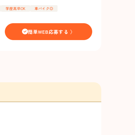
学歴高卒OK
車バイク◎
簡単WEB応募する 〉