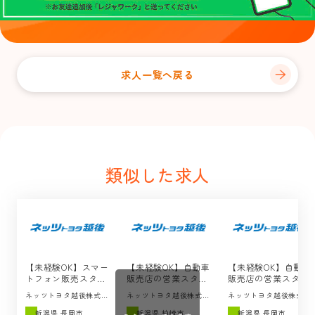
求人一覧へ戻る
類似した求人
【未経験OK】スマー
【未経験OK】自動車
【未経験OK】自動車
トフォン販売スタッ
販売店の営業スタッ
販売店の営業スタッ
フの求人 / ネッツト
フの求人 / ネッツト
フの求人 / ネッツト
ネッツトヨタ越後株式会
ネッツトヨタ越後株式会
ネッツトヨタ越後株式会
ヨタ越後（長岡市）
ヨタ越後（柏崎市）
ヨタ越後（長岡市・
杜
杜
杜
小千谷市）
新潟県 長岡市
新潟県 柏崎市
新潟県 長岡市