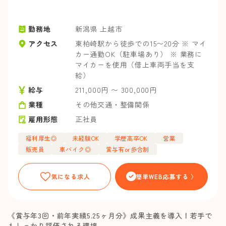
勤務地
新潟県 上越市
アクセス
東柏崎駅から徒歩での15〜20分 ※ マイ
カー通勤OK（駐車場あり） ※ 業務に
マイカーを使用（借上車両手当を支
給）
給与
211,000円 〜 300,000円
業種
その他交通・整備関係
雇用形態
正社員
福利厚生◎
未経験OK
学歴高卒OK
営業
販売員
車バイク◎
賞与有or歩合制
気になる求人
簡単WEB応募する 〉
《賞与年3回・前年実績5.25ヶ月分》成果主義を導入！若手で
もしっかり評価される環境