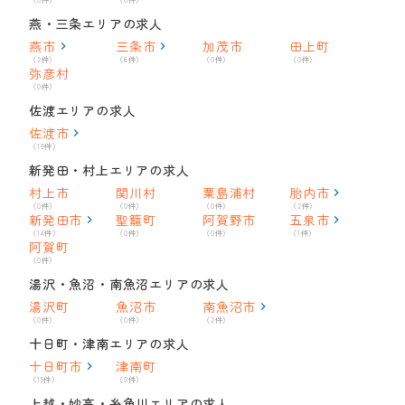
燕・三条エリアの求人
燕市
三条市
加茂市
田上町
（2件）
（6件）
（0件）
（0件）
弥彦村
（0件）
佐渡エリアの求人
佐渡市
（18件）
新発田・村上エリアの求人
村上市
関川村
粟島浦村
胎内市
（0件）
（0件）
（0件）
（2件）
新発田市
聖籠町
阿賀野市
五泉市
（14件）
（0件）
（0件）
（1件）
阿賀町
（0件）
湯沢・魚沼・南魚沼エリアの求人
湯沢町
魚沼市
南魚沼市
（0件）
（0件）
（2件）
十日町・津南エリアの求人
十日町市
津南町
（15件）
（0件）
上越・妙高・糸魚川エリアの求人