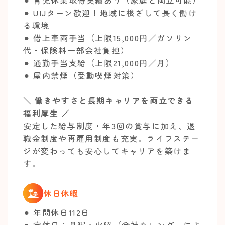
⚫︎ 育児休業取得実績あり（家庭と両立可能）
⚫︎ UIJターン歓迎！地域に根ざして長く働け
る環境
⚫︎ 借上車両手当（上限15,000円／ガソリン
代・保険料一部会社負担）
⚫︎ 通勤手当支給（上限21,000円／月）
⚫︎ 屋内禁煙（受動喫煙対策）
＼ 働きやすさと長期キャリアを両立できる
福利厚生 ／
安定した給与制度・年3回の賞与に加え、退
職金制度や再雇用制度も充実。ライフステー
ジが変わっても安心してキャリアを築けま
す。
休日休暇
⚫︎ 年間休日112日