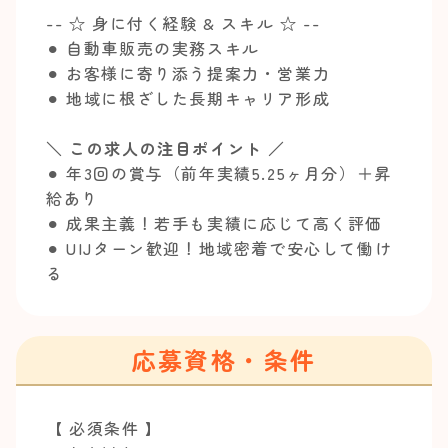
-- ☆ 身に付く経験 & スキル ☆ --
⚫︎ 自動車販売の実務スキル
⚫︎ お客様に寄り添う提案力・営業力
⚫︎ 地域に根ざした長期キャリア形成
＼ この求人の注目ポイント ／
⚫︎ 年3回の賞与（前年実績5.25ヶ月分）＋昇
給あり
⚫︎ 成果主義！若手も実績に応じて高く評価
⚫︎ UIJターン歓迎！地域密着で安心して働け
る
応募資格・条件
【 必須条件 】