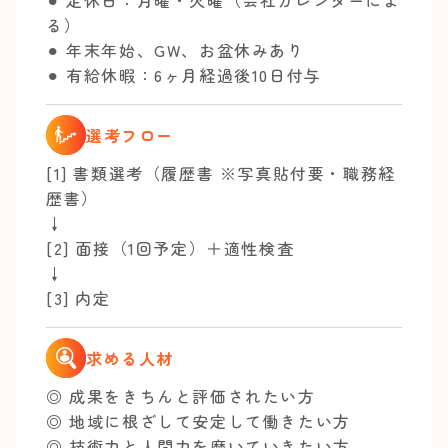
⚫︎ 定休日：月曜・火曜（会社カレンダーによ
る）
⚫︎ 年末年始、GW、お盆休みあり
⚫︎ 有給休暇：6ヶ月経過後10日付与
選考フロー
[1] 書類選考（履歴書 ※写真貼付要・職務経
歴書）
↓
[2] 面接（1回予定）＋適性検査
↓
[3] 内定
求める人材
◎ 成果をきちんと評価されたい方
◎ 地域に根ざして安定して働きたい方
◎ 技術力と人間力を磨いていきたい方