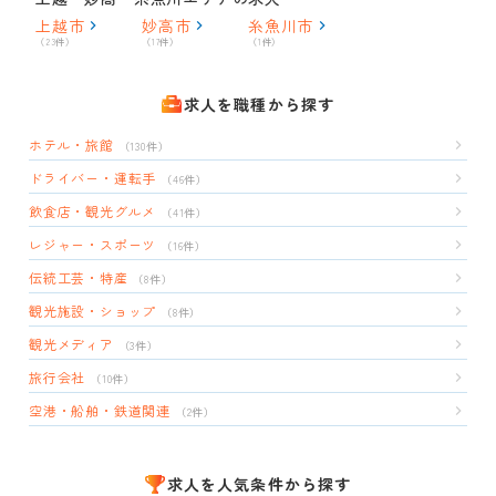
上越市
妙高市
糸魚川市
（23件）
（17件）
（1件）
求人を職種から探す
ホテル・旅館
（130件）
ドライバー・運転手
（46件）
飲食店・観光グルメ
（41件）
レジャー・スポーツ
（16件）
伝統工芸・特産
（8件）
観光施設・ショップ
（8件）
観光メディア
（3件）
旅行会社
（10件）
空港・船舶・鉄道関連
（2件）
求人を人気条件から探す