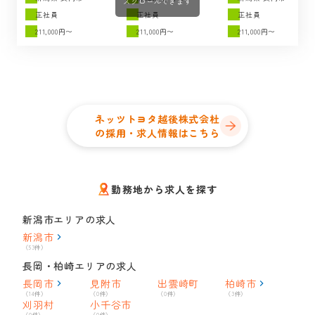
スクロールできます
正社員
正社員
正社員
211,000円〜
211,000円〜
211,000円〜
ネッツトヨタ越後株式会杜
の採用・求人情報はこちら
勤務地から求人を探す
新潟市エリアの求人
新潟市
（53件）
長岡・柏崎エリアの求人
長岡市
見附市
出雲崎町
柏崎市
（14件）
（0件）
（0件）
（3件）
刈羽村
小千谷市
（0件）
（0件）