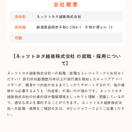
会社概要
会社名
ネッツトヨタ越後株式会杜
所在地
新潟県長岡市千秋2-2788-1 千秋が原ビル１F
代表
【ネッツトヨタ越後株式会杜 の就職・採用につい
て】
ネッツトヨタ越後株式会杜への転職・就職ならレジャワークにお任せく
ださい！ 旅行会社勤務歴20年以上の旅行業を熟知したキャリアアドバ
イザーが、親身かつ内定が出るまでしっかりサポートするので、他の媒
体から応募するよりも「内定率」が高いのが強みです。 ネッツトヨタ
越後株式会杜の仕事内容や職場環境をしっかりと理解・把握しているの
で、適切な求人を案内することができます。 ネッツトヨタ越後株式会
杜への就職・採用をご検討の方は、ぜひレジャワークよりご応募くださ
い。