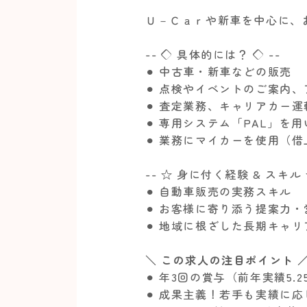
Ｕ－Ｃａｒや新車を中心に、
-- ◇ 具体的には？ ◇ --
⚫︎ 中古車・新車などの販売
⚫︎ 点検やイベントのご案内
⚫︎ 査定業務、キャリアカー
⚫︎ 専用システム「PAL」を
⚫︎ 業務にマイカーを使用（
-- ☆ 身に付く経験 & スキル 
⚫︎ 自動車販売の実務スキル
⚫︎ お客様に寄り添う提案力
⚫︎ 地域に根ざした長期キャ
＼ この求人の注目ポイント 
⚫︎ 年3回の賞与（前年実績5
⚫︎ 成果主義！若手も実績に