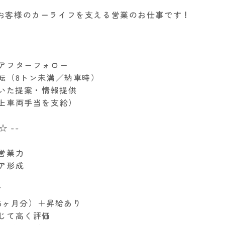
お客様のカーライフを支える営業のお仕事です！
、アフターフォロー
運転（8トン未満／納車時）
用いた提案・情報提供
借上車両手当を支給）
☆ --
・営業力
リア形成
／
.25ヶ月分）＋昇給あり
応じて高く評価