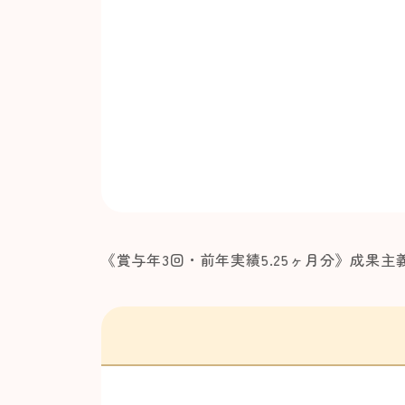
《賞与年3回・前年実績5.25ヶ月分》成果