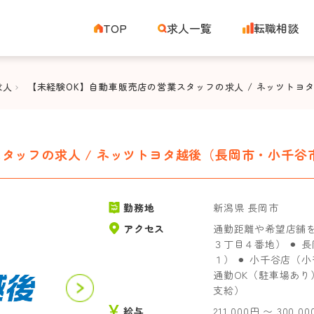
TOP
求人一覧
転職相談
求人
【未経験OK】自動車販売店の営業スタッフの求人 / ネッツトヨ
タッフの求人 / ネッツトヨタ越後（長岡市・小千谷
勤務地
新潟県 長岡市
アクセス
通勤距離や希望店舗を
３丁目４番地） ⚫︎
１） ⚫︎ 小千谷店
通勤OK（駐車場あり
支給）
給与
211,000円 〜 300,0