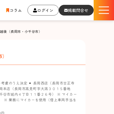
コラム
ログイン
掲載問合せ
タ越後（長岡市・小千谷市）
市）
考慮のうえ決定 ⚫︎ 長岡西店（長岡市古正寺
 長岡本店（長岡市高見町字大潟３０１５番地
（小千谷市城内４丁目１１番２６号） ※ マイカー
） ※ 業務にマイカーを使用（借上車両手当を
00円