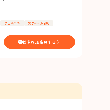
係
学歴高卒OK
賞与有or歩合制
簡単WEB応募する 〉