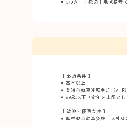
⚫︎ UIJターン歓迎！地域密
【 必須条件 】
⚫︎ 高卒以上
⚫︎ 普通自動車運転免許（AT
⚫︎ 59歳以下（定年を上限と
【 歓迎・優遇条件 】
⚫︎ 準中型自動車免許（入社