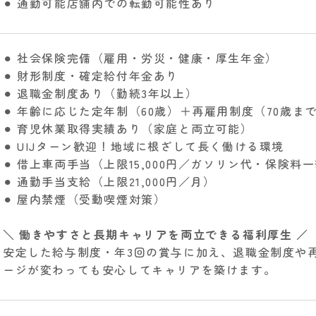
⚫︎ 通勤可能店舗内での転勤可能性あり
⚫︎ 社会保険完備（雇用・労災・健康・厚生年金）
⚫︎ 財形制度・確定給付年金あり
⚫︎ 退職金制度あり（勤続3年以上）
⚫︎ 年齢に応じた定年制（60歳）＋再雇用制度（70歳ま
⚫︎ 育児休業取得実績あり（家庭と両立可能）
⚫︎ UIJターン歓迎！地域に根ざして長く働ける環境
⚫︎ 借上車両手当（上限15,000円／ガソリン代・保険料
⚫︎ 通勤手当支給（上限21,000円／月）
⚫︎ 屋内禁煙（受動喫煙対策）
＼ 働きやすさと長期キャリアを両立できる福利厚生 ／
安定した給与制度・年3回の賞与に加え、退職金制度や
ージが変わっても安心してキャリアを築けます。