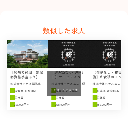
類似した求人
【経験者歓迎・調理
【未経験OK・週休2
【夜勤なし・寮完
師資格手当あり】調
日】サービススタッ
備】和食調理スタッ
理スタッフの求人 /
フの求人 / 湯あそび
フの求人 / 湯あそび
株式会社ホテル清風苑
株式会社ホテルニュー曙
株式会社ホテルニュー曙
ホテル清風苑（新発
宿 曙（新発田市）
宿 曙（新発田市）
スクロールできます
田市）
新潟県 新発田市
新潟県 新発田市
新潟県 新発田市
正社員
正社員
正社員
208,000円〜
239,000円〜
250,000円〜