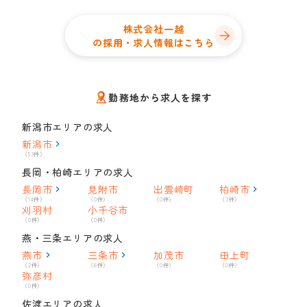
株式会社一越
の採用・求人情報はこちら
勤務地から求人を探す
新潟市エリアの求人
新潟市
（53件）
長岡・柏崎エリアの求人
長岡市
見附市
出雲崎町
柏崎市
（14件）
（0件）
（0件）
（3件）
刈羽村
小千谷市
（0件）
（0件）
燕・三条エリアの求人
燕市
三条市
加茂市
田上町
（2件）
（6件）
（0件）
（0件）
弥彦村
（0件）
佐渡エリアの求人