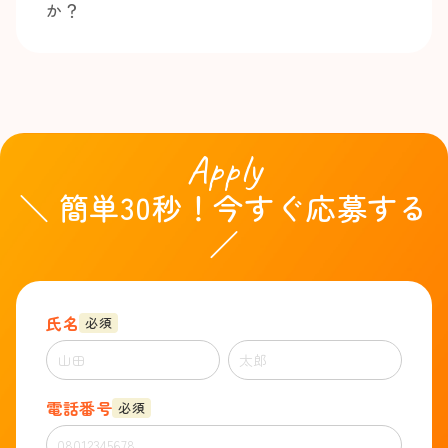
か？
Apply
＼ 簡単30秒！今すぐ応募する
／
氏名
必須
電話番号
必須