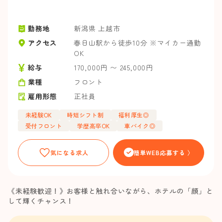
勤務地
新潟県 上越市
アクセス
春日山駅から徒歩10分 ※マイカー通勤
OK
給与
170,000円 〜 245,000円
業種
フロント
雇用形態
正社員
未経験OK
時短シフト制
福利厚生◎
受付フロント
学歴高卒OK
車バイク◎
気になる求人
簡単WEB応募する 〉
《未経験歓迎！》お客様と触れ合いながら、ホテルの「顔」と
して輝くチャンス！