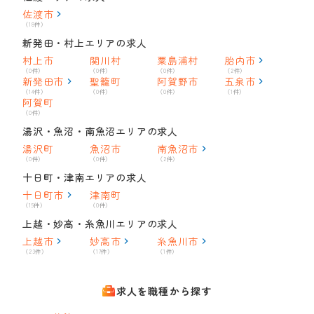
佐渡市
（18件）
新発田・村上エリアの求人
村上市
関川村
粟島浦村
胎内市
（0件）
（0件）
（0件）
（2件）
新発田市
聖籠町
阿賀野市
五泉市
（14件）
（0件）
（0件）
（1件）
阿賀町
（0件）
湯沢・魚沼・南魚沼エリアの求人
湯沢町
魚沼市
南魚沼市
（0件）
（0件）
（2件）
十日町・津南エリアの求人
十日町市
津南町
（15件）
（0件）
上越・妙高・糸魚川エリアの求人
上越市
妙高市
糸魚川市
（23件）
（17件）
（1件）
求人を職種から探す