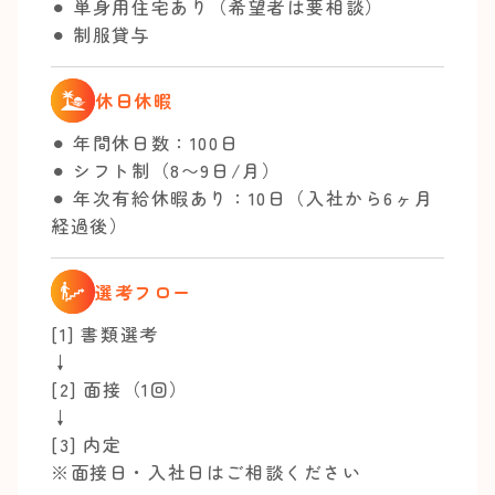
⚫︎ 単身用住宅あり（希望者は要相談）
⚫︎ 制服貸与
休日休暇
⚫︎ 年間休日数：100日
⚫︎ シフト制（8〜9日/月）
⚫︎ 年次有給休暇あり：10日（入社から6ヶ月
経過後）
選考フロー
[1] 書類選考
↓
[2] 面接（1回）
↓
[3] 内定
※面接日・入社日はご相談ください