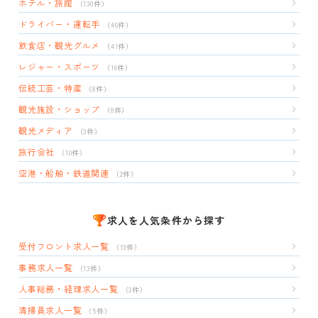
ホテル・旅館
（130件）
ドライバー・運転手
（46件）
飲食店・観光グルメ
（41件）
レジャー・スポーツ
（16件）
伝統工芸・特産
（8件）
観光施設・ショップ
（8件）
観光メディア
（3件）
旅行会社
（10件）
空港・船舶・鉄道関連
（2件）
求人を人気条件から探す
受付フロント求人一覧
（13件）
事務求人一覧
（13件）
人事総務・経理求人一覧
（3件）
清掃員求人一覧
（5件）