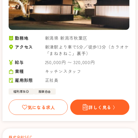
勤務地
新潟県 新潟市秋葉区
アクセス
新津駅より車で5分／徒歩13分（カラオケ
「まねきねこ」裏手）
給与
250,000円 〜 320,000円
業種
キッチンスタッフ
雇用形態
正社員
福利厚生◎
服装自由
気になる求人
詳しく見る 〉
株式会社SEC