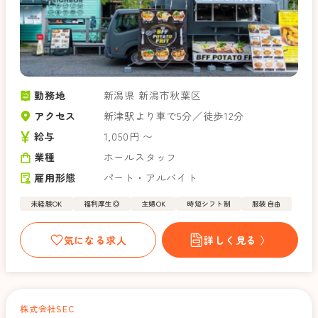
勤務地
新潟県 新潟市秋葉区
アクセス
新津駅より車で5分／徒歩12分
給与
1,050円 〜
業種
ホールスタッフ
雇用形態
パート・アルバイト
未経験OK
福利厚生◎
主婦OK
時短シフト制
服装自由
気になる求人
詳しく見る 〉
株式会社SEC