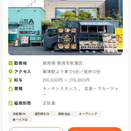
勤務地
新潟県 新潟市秋葉区
アクセス
新津駅より車で5分／徒歩12分
給与
250,000円 〜 270,000円
業種
キッチンスタッフ
，
店長・マネージャ
ー
雇用形態
正社員
未経験OK
福利厚生◎
服装自由
オープニング
車バイク◎