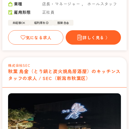
業種
店長・マネージャー
，
ホールスタッフ
雇用形態
正社員
未経験OK
福利厚生◎
服装自由
気になる求人
詳しく見る 〉
株式会社SEC
秋葉 鳥金（とり鍋と炭火焼鳥居酒屋）のキッチンス
タッフの求人 / SEC（新潟市秋葉区）