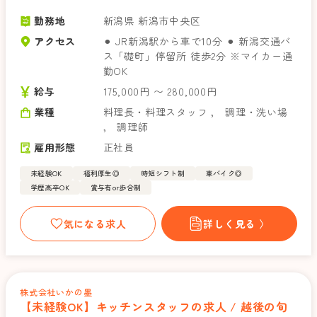
勤務地
新潟県 新潟市中央区
アクセス
⚫︎ JR新潟駅から車で10分 ⚫︎ 新潟交通バ
ス「礎町」停留所 徒歩2分 ※マイカー通
勤OK
給与
175,000円 〜 280,000円
業種
料理長・料理スタッフ
，
調理・洗い場
，
調理師
雇用形態
正社員
未経験OK
福利厚生◎
時短シフト制
車バイク◎
学歴高卒OK
賞与有or歩合制
気になる求人
詳しく見る 〉
株式会社いかの墨
【未経験OK】キッチンスタッフの求人 / 越後の旬