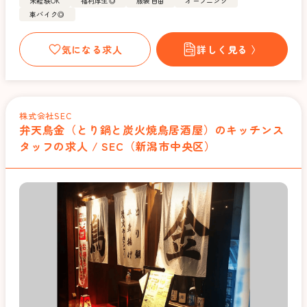
未経験OK
福利厚生◎
服装自由
オープニング
車バイク◎
気になる求人
詳しく見る 〉
株式会社SEC
弁天鳥金（とり鍋と炭火焼鳥居酒屋）のキッチンス
タッフの求人 / SEC（新潟市中央区）