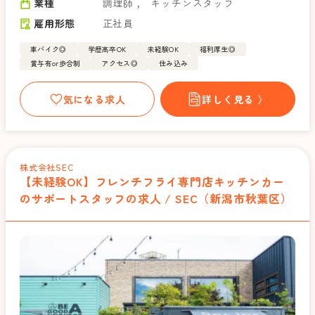
業種
調理師
，
キッチンスタッフ
雇用形態
正社員
車バイク◎
学歴高卒OK
未経験OK
福利厚生◎
賞与有or歩合制
アクセス◎
住み込み
気になる求人
詳しく見る 〉
株式会社SEC
【未経験OK】フレンチフライ専門店キッチンカー
のサポートスタッフの求人 / SEC（新潟市秋葉区）