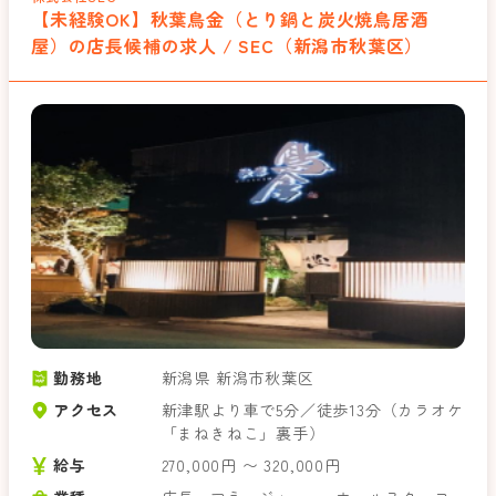
【未経験OK】秋葉鳥金（とり鍋と炭火焼鳥居酒
屋）の店長候補の求人 / SEC（新潟市秋葉区）
勤務地
新潟県 新潟市秋葉区
アクセス
新津駅より車で5分／徒歩13分（カラオケ
「まねきねこ」裏手）
給与
270,000円 〜 320,000円