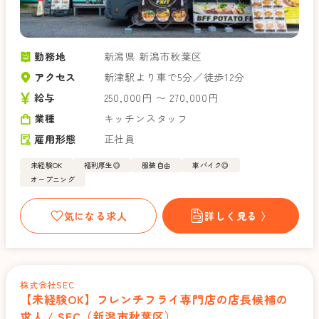
勤務地
新潟県 新潟市秋葉区
アクセス
新津駅より車で5分／徒歩12分
給与
250,000円 〜 270,000円
業種
キッチンスタッフ
雇用形態
正社員
未経験OK
福利厚生◎
服装自由
車バイク◎
オープニング
気になる求人
詳しく見る 〉
株式会社SEC
【未経験OK】フレンチフライ専門店の店長候補の
求人 / SEC（新潟市秋葉区）