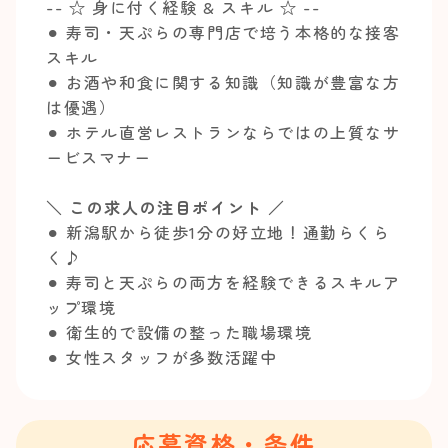
-- ☆ 身に付く経験 & スキル ☆ --
⚫︎ 寿司・天ぷらの専門店で培う本格的な接客
スキル
⚫︎ お酒や和食に関する知識（知識が豊富な方
は優遇）
⚫︎ ホテル直営レストランならではの上質なサ
ービスマナー
＼ この求人の注目ポイント ／
⚫︎ 新潟駅から徒歩1分の好立地！通勤らくら
く♪
⚫︎ 寿司と天ぷらの両方を経験できるスキルア
ップ環境
⚫︎ 衛生的で設備の整った職場環境
⚫︎ 女性スタッフが多数活躍中
応募資格・条件