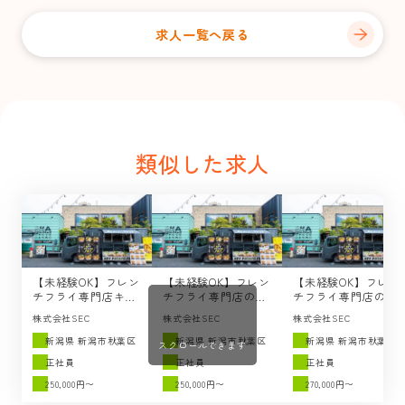
求人一覧へ戻る
類似した求人
【未経験OK】フレン
【未経験OK】フレン
【未経験OK】フレン
チフライ専門店キッ
チフライ専門店のキ
チフライ専門店の店
チンカーのメインス
ッチンスタッフの求
長候補の求人 /
株式会社SEC
株式会社SEC
株式会社SEC
タッフの求人 /
人 / SEC（新潟市秋
SEC（新潟市秋葉
SEC（新潟市秋葉
葉区）
区）
新潟県 新潟市秋葉区
新潟県 新潟市秋葉区
新潟県 新潟市秋葉区
スクロールできます
区）
正社員
正社員
正社員
250,000円〜
250,000円〜
270,000円〜