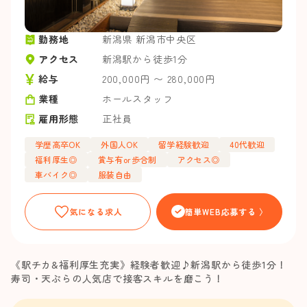
勤務地
新潟県 新潟市中央区
アクセス
新潟駅から徒歩1分
給与
200,000円 〜 280,000円
業種
ホールスタッフ
雇用形態
正社員
学歴高卒OK
外国人OK
留学経験歓迎
40代歓迎
福利厚生◎
賞与有or歩合制
アクセス◎
車バイク◎
服装自由
気になる求人
簡単WEB応募する 〉
《駅チカ&福利厚生充実》経験者歓迎♪新潟駅から徒歩1分！
寿司・天ぷらの人気店で接客スキルを磨こう！