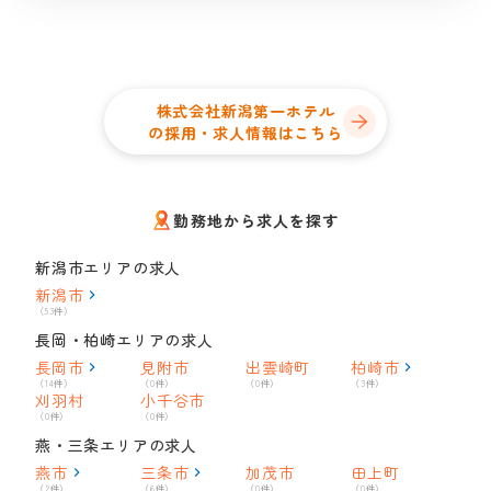
株式会社新潟第一ホテル
の採用・求人情報はこちら
勤務地から求人を探す
新潟市エリアの求人
新潟市
（53件）
長岡・柏崎エリアの求人
長岡市
見附市
出雲崎町
柏崎市
（14件）
（0件）
（0件）
（3件）
刈羽村
小千谷市
（0件）
（0件）
燕・三条エリアの求人
燕市
三条市
加茂市
田上町
（2件）
（6件）
（0件）
（0件）