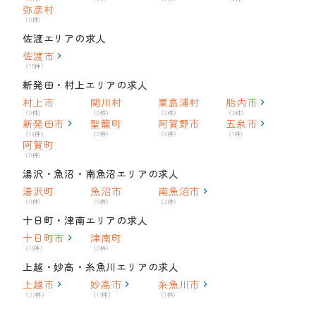
弥彦村
（0件）
佐渡エリアの求人
佐渡市
（18件）
新発田・村上エリアの求人
村上市
関川村
粟島浦村
胎内市
（0件）
（0件）
（0件）
（2件）
新発田市
聖籠町
阿賀野市
五泉市
（14件）
（0件）
（0件）
（1件）
阿賀町
（0件）
湯沢・魚沼・南魚沼エリアの求人
湯沢町
魚沼市
南魚沼市
（0件）
（0件）
（2件）
十日町・津南エリアの求人
十日町市
津南町
（15件）
（0件）
上越・妙高・糸魚川エリアの求人
上越市
妙高市
糸魚川市
（23件）
（17件）
（1件）