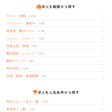
求人を職種から探す
ホテル・旅館
（130件）
ドライバー・運転手
（46件）
飲食店・観光グルメ
（41件）
レジャー・スポーツ
（16件）
伝統工芸・特産
（8件）
観光施設・ショップ
（8件）
観光メディア
（3件）
旅行会社
（10件）
空港・船舶・鉄道関連
（2件）
求人を人気条件から探す
受付フロント求人一覧
（13件）
事務求人一覧
（13件）