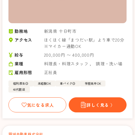
勤務地
新潟県 十日町市
アクセス
ほくほく線「まつだい駅」より車で20分
※マイカー通勤OK
給与
200,000円 〜 400,000円
業種
料理長・料理スタッフ
，
調理・洗い場
雇用形態
正社員
福利厚生◎
未経験OK
車バイク◎
学歴高卒OK
40代歓迎
気になる求人
詳しく見る 〉
頸城自動車株式会社