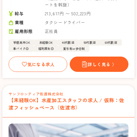
ートを斡旋）
給与
213,617円 〜 502,223円
業種
タクシードライバー
雇用形態
正社員
学歴高卒OK
未経験OK
40代歓迎
50代歓迎
60代歓迎
車バイク◎
福利厚生◎
賞与有or歩合制
気になる求人
詳しく見る 〉
サンフロンティア佐渡株式会社
【未経験OK】水産加工スタッフの求人 / 仮称：佐
渡フィッシュベース（佐渡市）