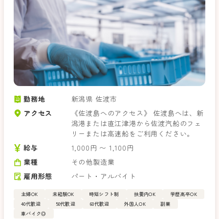
勤務地
新潟県 佐渡市
アクセス
《佐渡島へのアクセス》 佐渡島へは、新
潟港または直江津港から佐渡汽船のフェ
リーまたは高速船をご利用ください。
給与
1,000円 〜 1,100円
業種
その他製造業
雇用形態
パート・アルバイト
主婦OK
未経験OK
時短シフト制
扶養内OK
学歴高卒OK
40代歓迎
50代歓迎
60代歓迎
外国人OK
副業
車バイク◎