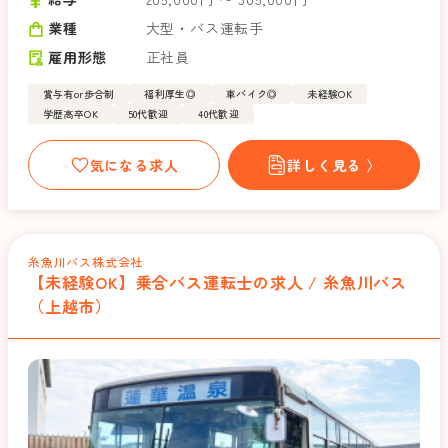
業種
大型・バス運転手
雇用形態
正社員
賞与有or歩合制
福利厚生◎
車バイク◎
未経験OK
学歴高卒OK
50代歓迎
40代歓迎
気になる求人
詳しく見る 〉
糸魚川バス株式会社
【未経験OK】乗合バス運転士の求人 / 糸魚川バス
（上越市）