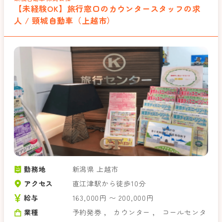
【未経験OK】旅行窓口のカウンタースタッフの求
人 / 頸城自動車（上越市）
勤務地
新潟県 上越市
アクセス
直江津駅から徒歩10分
給与
163,000円 〜 200,000円
業種
予約発券
，
カウンター
，
コールセンタ