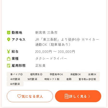
勤務地
新潟県 三条市
アクセス
JR「東三条駅」より徒歩5分 ※マイカー
通勤OK（駐車場あり）
給与
200,000円 〜 300,000円
業種
タクシードライバー
雇用形態
正社員
車バイク◎
福利厚生◎
学歴高卒OK
未経験OK
主婦OK
40代歓迎
50代歓迎
時短シフト制
夜勤
賞与有or歩合制
60代歓迎
気になる求人
詳しく見る 〉