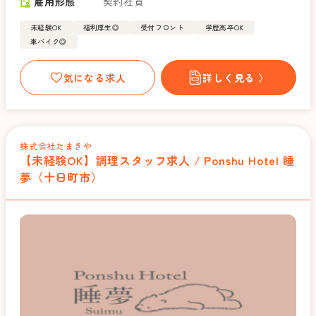
雇用形態
契約社員
未経験OK
福利厚生◎
受付フロント
学歴高卒OK
車バイク◎
気になる求人
詳しく見る 〉
株式会社たまきや
【未経験OK】調理スタッフ求人 / Ponshu Hotel 睡
夢（十日町市）