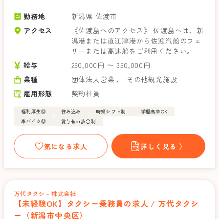
勤務地
新潟県 佐渡市
アクセス
《佐渡島へのアクセス》 佐渡島へは、新
潟港または直江津港から佐渡汽船のフェ
リーまたは高速船をご利用ください。
給与
250,000円 〜 350,000円
業種
団体法人営業
，
その他観光施設
雇用形態
契約社員
福利厚生◎
住み込み
時短シフト制
学歴高卒OK
車バイク◎
賞与有or歩合制
気になる求人
詳しく見る 〉
万代タクシ－株式会社
【未経験OK】タクシー乗務員の求人 / 万代タクシ
ー（新潟市中央区）