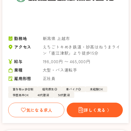
勤務地
新潟県 上越市
アクセス
えちごトキめき鉄道・妙高はねうまライ
ン「直江津駅」より徒歩15分
給与
198,000円 〜 465,000円
業種
大型・バス運転手
雇用形態
正社員
賞与有or歩合制
福利厚生◎
車バイク◎
未経験OK
学歴高卒OK
40代歓迎
50代歓迎
気になる求人
詳しく見る 〉