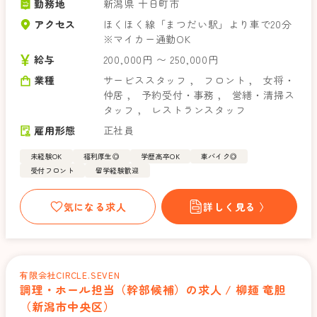
勤務地
新潟県 十日町市
アクセス
ほくほく線「まつだい駅」より車で20分
※マイカー通勤OK
給与
200,000円 〜 250,000円
業種
サービススタッフ
，
フロント
，
女将・
仲居
，
予約受付・事務
，
営繕・清掃ス
タッフ
，
レストランスタッフ
雇用形態
正社員
未経験OK
福利厚生◎
学歴高卒OK
車バイク◎
受付フロント
留学経験歓迎
気になる求人
詳しく見る 〉
有限会社CIRCLE.SEVEN
調理・ホール担当（幹部候補）の求人 / 柳麺 竜胆
（新潟市中央区）