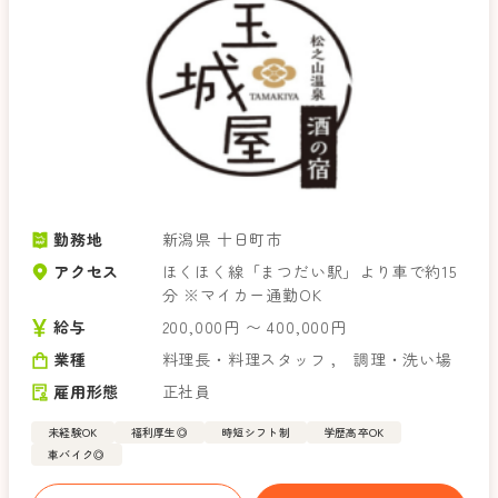
勤務地
新潟県 十日町市
アクセス
ほくほく線「まつだい駅」より車で約15
分 ※マイカー通勤OK
給与
200,000円 〜 400,000円
業種
料理長・料理スタッフ
，
調理・洗い場
雇用形態
正社員
未経験OK
福利厚生◎
時短シフト制
学歴高卒OK
車バイク◎