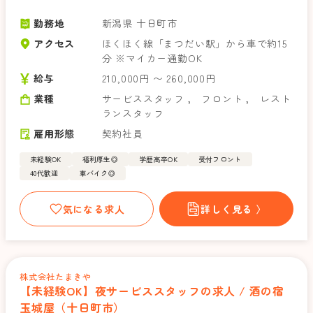
勤務地
新潟県 十日町市
アクセス
ほくほく線「まつだい駅」から車で約15
分 ※マイカー通勤OK
給与
210,000円 〜 260,000円
業種
サービススタッフ
，
フロント
，
レスト
ランスタッフ
雇用形態
契約社員
未経験OK
福利厚生◎
学歴高卒OK
受付フロント
40代歓迎
車バイク◎
気になる求人
詳しく見る 〉
株式会社たまきや
【未経験OK】夜サービススタッフの求人 / 酒の宿
玉城屋（十日町市）