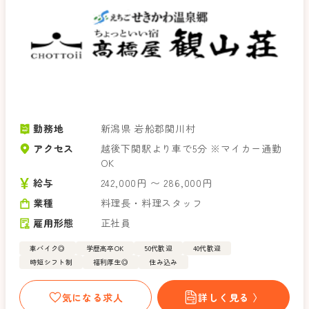
勤務地
新潟県 岩船郡関川村
アクセス
越後下関駅より車で5分 ※マイカー通勤
OK
給与
242,000円 〜 286,000円
業種
料理長・料理スタッフ
雇用形態
正社員
車バイク◎
学歴高卒OK
50代歓迎
40代歓迎
時短シフト制
福利厚生◎
住み込み
気になる求人
詳しく見る 〉