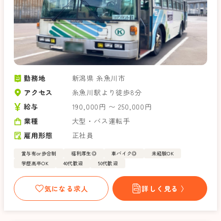
勤務地
新潟県 糸魚川市
アクセス
糸魚川駅より徒歩8分
給与
190,000円 〜 250,000円
業種
大型・バス運転手
雇用形態
正社員
賞与有or歩合制
福利厚生◎
車バイク◎
未経験OK
学歴高卒OK
40代歓迎
50代歓迎
気になる求人
詳しく見る 〉