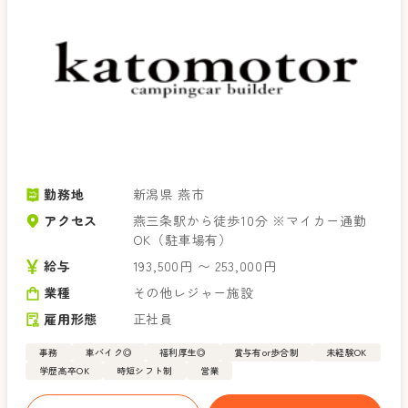
勤務地
新潟県 燕市
アクセス
燕三条駅から徒歩10分 ※マイカー通勤
OK（駐車場有）
給与
193,500円 〜 253,000円
業種
その他レジャー施設
雇用形態
正社員
事務
車バイク◎
福利厚生◎
賞与有or歩合制
未経験OK
学歴高卒OK
時短シフト制
営業