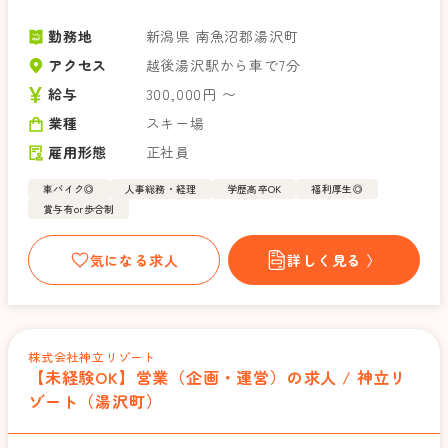
勤務地
新潟県 南魚沼郡湯沢町
アクセス
越後湯沢駅から車で7分
給与
300,000円 〜
業種
スキー場
雇用形態
正社員
車バイク◎
人事総務・経理
学歴高卒OK
福利厚生◎
賞与有or歩合制
気になる求人
詳しく見る 〉
株式会社神立リゾート
【未経験OK】営業（企画・運営）の求人 / 神立リ
ゾート（湯沢町）