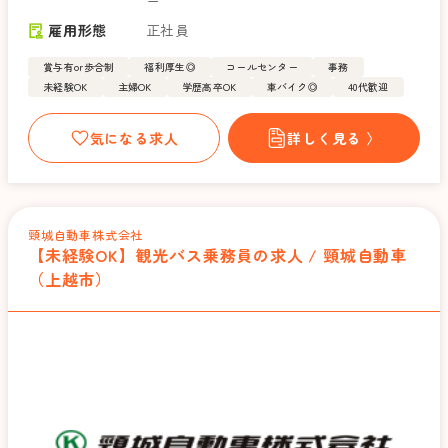
ー
雇用形態
正社員
賞与有or歩合制
福利厚生◎
コールセンター
事務
未経験OK
主婦OK
学歴高卒OK
車バイク◎
40代歓迎
気になる求人
詳しく見る 〉
頸城自動車株式会社
【未経験OK】観光バス乗務員の求人 / 頸城自動車
（上越市）