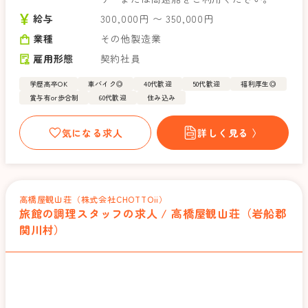
給与
300,000円 〜 350,000円
業種
その他製造業
雇用形態
契約社員
学歴高卒OK
車バイク◎
40代歓迎
50代歓迎
福利厚生◎
賞与有or歩合制
60代歓迎
住み込み
気になる求人
詳しく見る 〉
高橋屋観山荘（株式会社CHOTTOii）
旅館の調理スタッフの求人 / 高橋屋観山荘（岩船郡
関川村）