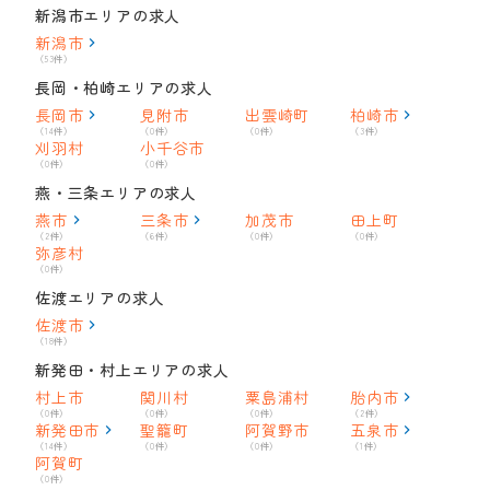
新潟市エリアの求人
新潟市
（53件）
長岡・柏崎エリアの求人
長岡市
見附市
出雲崎町
柏崎市
（14件）
（0件）
（0件）
（3件）
刈羽村
小千谷市
（0件）
（0件）
燕・三条エリアの求人
燕市
三条市
加茂市
田上町
（2件）
（6件）
（0件）
（0件）
弥彦村
（0件）
佐渡エリアの求人
佐渡市
（18件）
新発田・村上エリアの求人
村上市
関川村
粟島浦村
胎内市
（0件）
（0件）
（0件）
（2件）
新発田市
聖籠町
阿賀野市
五泉市
（14件）
（0件）
（0件）
（1件）
阿賀町
（0件）