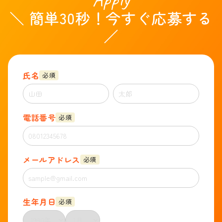
＼ 簡単30秒！今すぐ応募する
／
氏名
必須
電話番号
必須
メールアドレス
必須
生年月日
必須