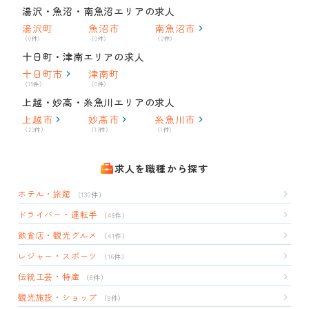
湯沢・魚沼・南魚沼エリアの求人
湯沢町
魚沼市
南魚沼市
（0件）
（0件）
（2件）
十日町・津南エリアの求人
十日町市
津南町
（15件）
（0件）
上越・妙高・糸魚川エリアの求人
上越市
妙高市
糸魚川市
（23件）
（17件）
（1件）
求人を職種から探す
ホテル・旅館
（130件）
ドライバー・運転手
（46件）
飲食店・観光グルメ
（41件）
レジャー・スポーツ
（16件）
伝統工芸・特産
（8件）
観光施設・ショップ
（8件）