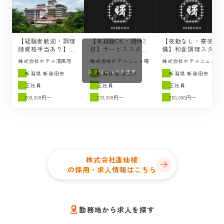
【経験者歓迎・調理
【未経験OK・週休2
【夜勤なし・寮完
師資格手当あり】調
日】サービススタッ
備】和食調理スタッ
理スタッフの求人 /
フの求人 / 湯あそび
フの求人 / 湯あそび
株式会社ホテル清風苑
株式会社ホテルニュー曙
株式会社ホテルニュー曙
ホテル清風苑（新発
宿 曙（新発田市）
宿 曙（新発田市）
スクロールできます
田市）
新潟県 新発田市
新潟県 新発田市
新潟県 新発田市
正社員
正社員
正社員
208,000円〜
239,000円〜
250,000円〜
株式会社蓬仙楼
の採用・求人情報はこちら
勤務地から求人を探す