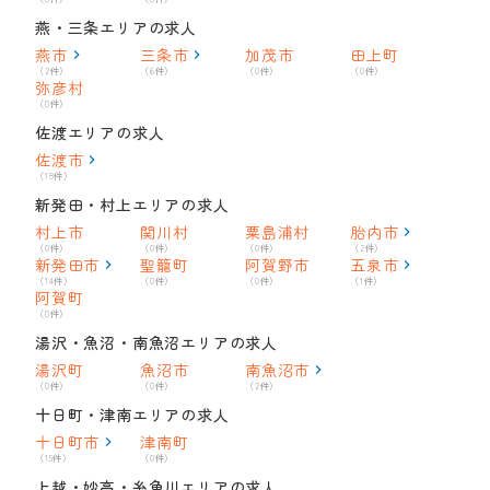
燕・三条エリアの求人
燕市
三条市
加茂市
田上町
（2件）
（6件）
（0件）
（0件）
弥彦村
（0件）
佐渡エリアの求人
佐渡市
（18件）
新発田・村上エリアの求人
村上市
関川村
粟島浦村
胎内市
（0件）
（0件）
（0件）
（2件）
新発田市
聖籠町
阿賀野市
五泉市
（14件）
（0件）
（0件）
（1件）
阿賀町
（0件）
湯沢・魚沼・南魚沼エリアの求人
湯沢町
魚沼市
南魚沼市
（0件）
（0件）
（2件）
十日町・津南エリアの求人
十日町市
津南町
（15件）
（0件）
上越・妙高・糸魚川エリアの求人