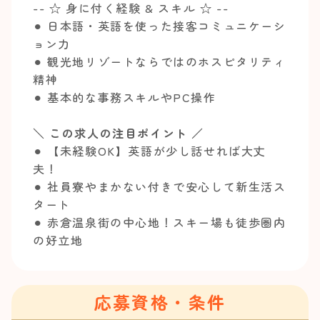
-- ☆ 身に付く経験 & スキル ☆ --
⚫︎ 日本語・英語を使った接客コミュニケーシ
ョン力
⚫︎ 観光地リゾートならではのホスピタリティ
精神
⚫︎ 基本的な事務スキルやPC操作
＼ この求人の注目ポイント ／
⚫︎ 【未経験OK】英語が少し話せれば大丈
夫！
⚫︎ 社員寮やまかない付きで安心して新生活ス
タート
⚫︎ 赤倉温泉街の中心地！スキー場も徒歩圏内
の好立地
応募資格・条件