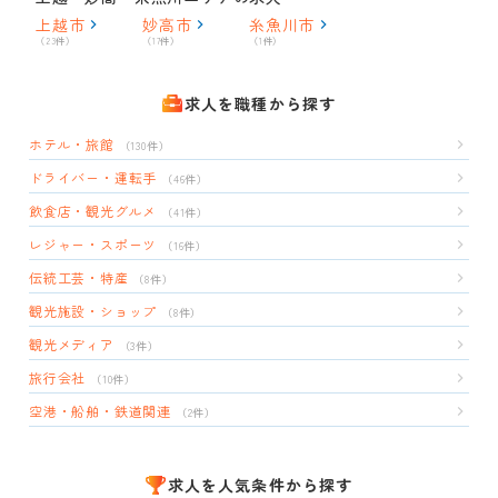
上越市
妙高市
糸魚川市
（23件）
（17件）
（1件）
求人を職種から探す
ホテル・旅館
（130件）
ドライバー・運転手
（46件）
飲食店・観光グルメ
（41件）
レジャー・スポーツ
（16件）
伝統工芸・特産
（8件）
観光施設・ショップ
（8件）
観光メディア
（3件）
旅行会社
（10件）
空港・船舶・鉄道関連
（2件）
求人を人気条件から探す