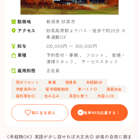
勤務地
新潟県 妙高市
アクセス
妙高高原駅よりバス・徒歩で約20分 ※
車通勤OK
給与
220,000円 〜 300,000円
業種
予約受付・事務
，
フロント
，
営繕・
清掃スタッフ
，
サービススタッフ
雇用形態
正社員
受付フロント
事務
清掃員
未経験OK
学歴高卒OK
留学経験歓迎
車バイク◎
服装自由
福利厚生◎
住み込み
英語を使う
外国人OK
気になる求人
簡単WEB応募する 〉
《未経験OK》英語が少し話せれば大丈夫◎ 妙高の自然に囲ま