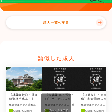
求人一覧へ戻る
類似した求人
【経験者歓迎・調理
【未経験OK・週休2
【夜勤なし・寮完
師資格手当あり】調
日】サービススタッ
備】和食調理スタッ
理スタッフの求人 /
フの求人 / 湯あそび
フの求人 / 湯あそび
株式会社ホテル清風苑
株式会社ホテルニュー曙
株式会社ホテルニュー曙
ホテル清風苑（新発
宿 曙（新発田市）
宿 曙（新発田市）
スクロールできます
田市）
新潟県 新発田市
新潟県 新発田市
新潟県 新発田市