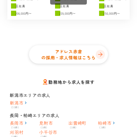
正社員
正社員
正社員
208,000円〜
239,000円〜
250,000円〜
アドレス赤倉
の採用・求人情報はこちら
勤務地から求人を探す
新潟市エリアの求人
新潟市
（53件）
長岡・柏崎エリアの求人
長岡市
見附市
出雲崎町
柏崎市
（14件）
（0件）
（0件）
（3件）
刈羽村
小千谷市
（0件）
（0件）