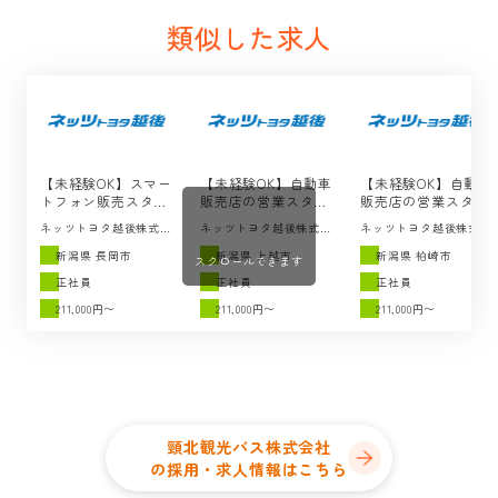
類似した求人
【未経験OK】スマー
【未経験OK】自動車
【未経験OK】自動車
トフォン販売スタッ
販売店の営業スタッ
販売店の営業スタッ
フの求人 / ネッツト
フの求人 / ネッツト
フの求人 / ネッツト
ネッツトヨタ越後株式会
ネッツトヨタ越後株式会
ネッツトヨタ越後株式会
ヨタ越後（長岡市）
ヨタ越後（上越市）
ヨタ越後（柏崎市）
杜
杜
杜
新潟県 長岡市
新潟県 上越市
新潟県 柏崎市
スクロールできます
正社員
正社員
正社員
211,000円〜
211,000円〜
211,000円〜
頸北観光バス株式会社
の採用・求人情報はこちら