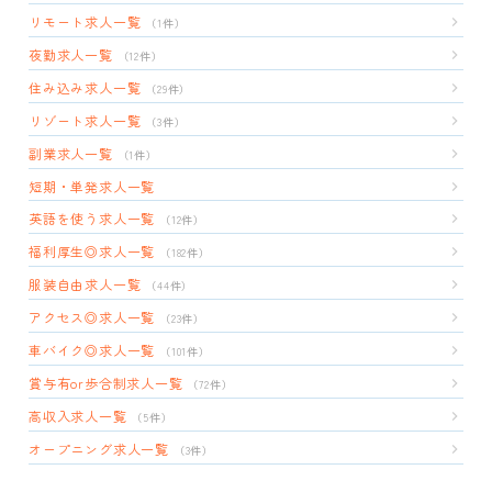
リモート求人一覧
（1件）
夜勤求人一覧
（12件）
住み込み求人一覧
（29件）
リゾート求人一覧
（3件）
副業求人一覧
（1件）
短期・単発求人一覧
英語を使う求人一覧
（12件）
福利厚生◎求人一覧
（182件）
服装自由求人一覧
（44件）
アクセス◎求人一覧
（23件）
車バイク◎求人一覧
（101件）
賞与有or歩合制求人一覧
（72件）
高収入求人一覧
（5件）
オープニング求人一覧
（3件）