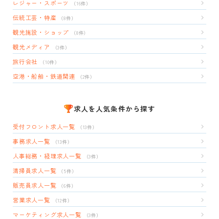
レジャー・スポーツ
（16件）
伝統工芸・特産
（8件）
観光施設・ショップ
（8件）
観光メディア
（3件）
旅行会社
（10件）
空港・船舶・鉄道関連
（2件）
求人を人気条件から探す
受付フロント求人一覧
（13件）
事務求人一覧
（13件）
人事総務・経理求人一覧
（3件）
清掃員求人一覧
（5件）
販売員求人一覧
（6件）
営業求人一覧
（12件）
マーケティング求人一覧
（3件）