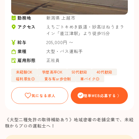
勤務地
新潟県 上越市
アクセス
えちごトキめき鉄道・妙高はねうまラ
イン「直江津駅」より徒歩15分
給与
205,000円 〜
業種
大型・バス運転手
雇用形態
正社員
未経験OK
学歴高卒OK
50代歓迎
40代歓迎
福利厚生◎
賞与有or歩合制
車バイク◎
気になる求人
簡単WEB応募する 〉
《大型二種免許の取得補助あり》地域密着の老舗企業で、未経
験からプロの運転士へ！