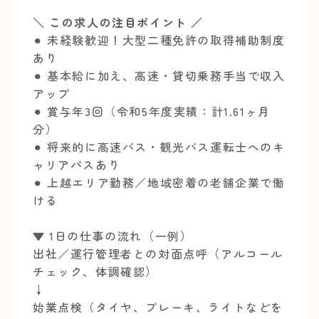
＼ この求人の注目ポイント ／
⚫︎ 未経験歓迎！大型二種免許の取得補助制度
あり
⚫︎ 基本給に加え、高速・貸切乗務手当で収入
アップ
⚫︎ 賞与年3回（令和5年度実績：計1.61ヶ月
分）
⚫︎ 将来的に高速バス・観光バス運転士へのキ
ャリアパスあり
⚫︎ 上越エリア勤務／地域密着の老舗企業で働
ける
▼ 1日の仕事の流れ（一例）
出社／運行管理者との対面点呼（アルコール
チェック、体調確認）
↓
始業点検（タイヤ、ブレーキ、ライトなどを