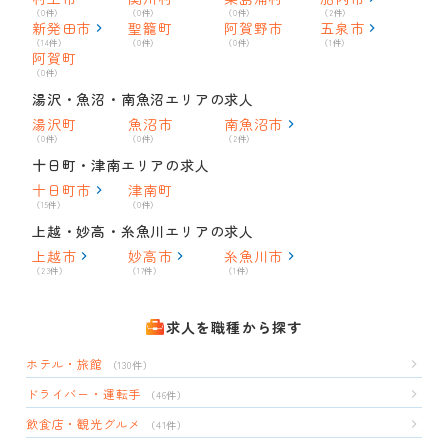
（0件）
（0件）
（0件）
（2件）
新発田市
聖籠町
阿賀野市
五泉市
（14件）
（0件）
（0件）
（1件）
阿賀町
（0件）
湯沢・魚沼・南魚沼エリアの求人
湯沢町
魚沼市
南魚沼市
（0件）
（0件）
（2件）
十日町・津南エリアの求人
十日町市
津南町
（15件）
（0件）
上越・妙高・糸魚川エリアの求人
上越市
妙高市
糸魚川市
（23件）
（17件）
（1件）
求人を職種から探す
ホテル・旅館
（130件）
ドライバー・運転手
（46件）
飲食店・観光グルメ
（41件）