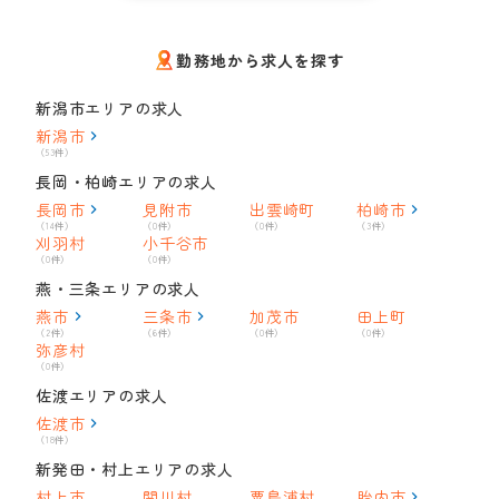
勤務地から求人を探す
新潟市エリアの求人
新潟市
（53件）
長岡・柏崎エリアの求人
長岡市
見附市
出雲崎町
柏崎市
（14件）
（0件）
（0件）
（3件）
刈羽村
小千谷市
（0件）
（0件）
燕・三条エリアの求人
燕市
三条市
加茂市
田上町
（2件）
（6件）
（0件）
（0件）
弥彦村
（0件）
佐渡エリアの求人
佐渡市
（18件）
新発田・村上エリアの求人
村上市
関川村
粟島浦村
胎内市