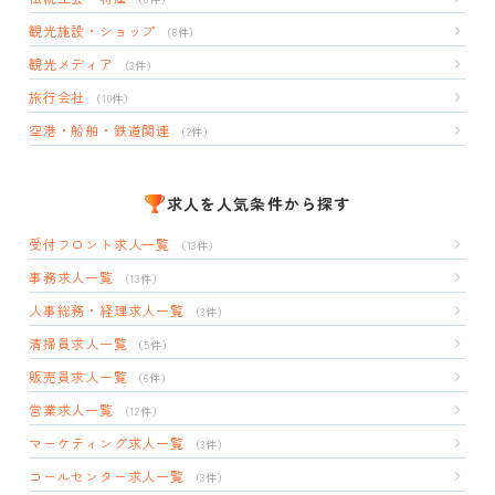
観光施設・ショップ
（8件）
観光メディア
（3件）
旅行会社
（10件）
空港・船舶・鉄道関連
（2件）
求人を人気条件から探す
受付フロント求人一覧
（13件）
事務求人一覧
（13件）
人事総務・経理求人一覧
（3件）
清掃員求人一覧
（5件）
販売員求人一覧
（6件）
営業求人一覧
（12件）
マーケティング求人一覧
（3件）
コールセンター求人一覧
（3件）