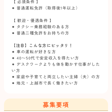
【 必須条件 】
⚫︎ 普通運転免許（取得後1年以上）
【 歓迎・優遇条件 】
⚫︎ タクシー乗務経験のある方
⚫︎ 普通二種免許をお持ちの方
【注目】こんな方にピッタリ！
⚫︎ 車の運転が好きな方
⚫︎ 40〜50代で安定収入を得たい方
⚫︎ デスクワークよりも体を動かす仕事がした
い方
⚫︎ 家庭や子育てと両立したい主婦（夫）の方
⚫︎ 地元・上越市で長く働きたい方
募集要項