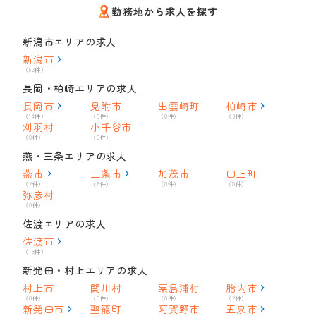
勤務地から求人を探す
新潟市エリアの求人
新潟市
（53件）
長岡・柏崎エリアの求人
長岡市
見附市
出雲崎町
柏崎市
（14件）
（0件）
（0件）
（3件）
刈羽村
小千谷市
（0件）
（0件）
燕・三条エリアの求人
燕市
三条市
加茂市
田上町
（2件）
（6件）
（0件）
（0件）
弥彦村
（0件）
佐渡エリアの求人
佐渡市
（18件）
新発田・村上エリアの求人
村上市
関川村
粟島浦村
胎内市
（0件）
（0件）
（0件）
（2件）
新発田市
聖籠町
阿賀野市
五泉市