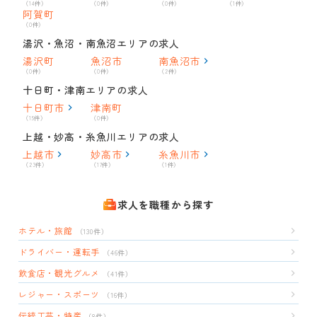
（14件）
（0件）
（0件）
（1件）
阿賀町
（0件）
湯沢・魚沼・南魚沼エリアの求人
湯沢町
魚沼市
南魚沼市
（0件）
（0件）
（2件）
十日町・津南エリアの求人
十日町市
津南町
（15件）
（0件）
上越・妙高・糸魚川エリアの求人
上越市
妙高市
糸魚川市
（23件）
（17件）
（1件）
求人を職種から探す
ホテル・旅館
（130件）
ドライバー・運転手
（46件）
飲食店・観光グルメ
（41件）
レジャー・スポーツ
（16件）
伝統工芸・特産
（8件）