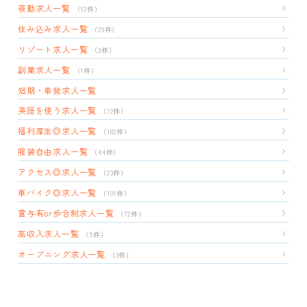
夜勤求人一覧
（12件）
住み込み求人一覧
（29件）
リゾート求人一覧
（3件）
副業求人一覧
（1件）
短期・単発求人一覧
英語を使う求人一覧
（12件）
福利厚生◎求人一覧
（182件）
服装自由求人一覧
（44件）
アクセス◎求人一覧
（23件）
車バイク◎求人一覧
（101件）
賞与有or歩合制求人一覧
（72件）
高収入求人一覧
（5件）
オープニング求人一覧
（3件）