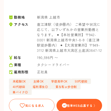
勤務地
新潟県 上越市
アクセス
直江津駅（徒歩圏内） ご希望や状況に
応じて、以下いずれかの営業所勤務と
なります。 ⚫︎【本社営業所】〒942-
0001 新潟県上越市中央1-8-9（直江津
駅徒歩圏内） ⚫︎【大潟営業所】〒949-
3112 新潟県上越市大潟区土底浜3847-12
給与
190,598円 〜
業種
タクシードライバー
雇用形態
正社員
未経験OK
主婦OK
学歴高卒OK
50代歓迎
40代歓迎
福利厚生◎
賞与有or歩合制
車バイク◎
気になる求人
簡単WEB応募する 〉