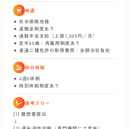
待遇
⚫︎ 社会保険完備
⚫︎ 退職金制度あり
⚫︎ 通勤手当支給（上限7,000円／月）
⚫︎ 定年65歳・再雇用制度あり
⚫︎ 普通二種免許の取得費用：全額会社負担
休日休暇
⚫︎ 4週6休制
⚫︎ 特別休暇制度あり
選考フロー
[1] 履歴書提出
↓
[2] 運転適性診断（専門機関にて実施）