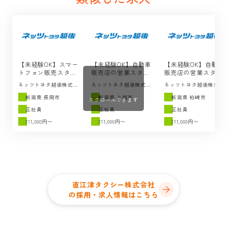
【未経験OK】スマー
【未経験OK】自動車
【未経験OK】自動車
トフォン販売スタッ
販売店の営業スタッ
販売店の営業スタッ
フの求人 / ネッツト
フの求人 / ネッツト
フの求人 / ネッツト
ネッツトヨタ越後株式会
ネッツトヨタ越後株式会
ネッツトヨタ越後株式会
ヨタ越後（長岡市）
ヨタ越後（上越市）
ヨタ越後（柏崎市）
杜
杜
杜
新潟県 長岡市
新潟県 上越市
新潟県 柏崎市
スクロールできます
正社員
正社員
正社員
211,000円〜
211,000円〜
211,000円〜
直江津タクシー株式会社
の採用・求人情報はこちら