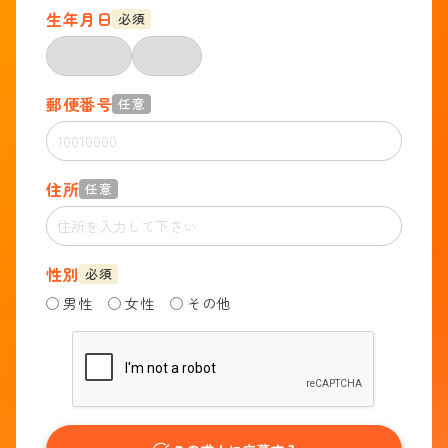
生年月日
必須
郵便番号
任意
住所
任意
性別
必須
男性
女性
その他