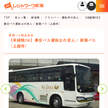
TOP
求人一覧
新潟県
ドライバー・運転手の求人
【未経験OK】
乗合バス運転士の求人 / 東頸バス（上越市）
東頸バス株式会社
【未経験OK】乗合バス運転士の求人 / 東頸バス
（上越市）