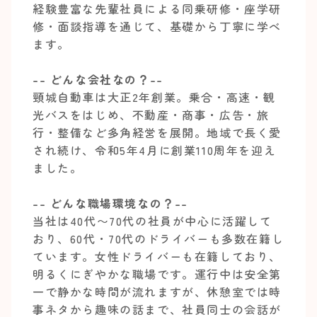
経験豊富な先輩社員による同乗研修・座学研
修・面談指導を通じて、基礎から丁寧に学べ
ます。
-- どんな会社なの？--
頸城自動車は大正2年創業。乗合・高速・観
光バスをはじめ、不動産・商事・広告・旅
行・整備など多角経営を展開。地域で長く愛
され続け、令和5年4月に創業110周年を迎え
ました。
-- どんな職場環境なの？--
当社は40代〜70代の社員が中心に活躍して
おり、60代・70代のドライバーも多数在籍し
ています。女性ドライバーも在籍しており、
明るくにぎやかな職場です。運行中は安全第
一で静かな時間が流れますが、休憩室では時
事ネタから趣味の話まで、社員同士の会話が