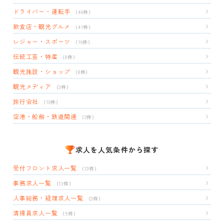
ドライバー・運転手
（46件）
飲食店・観光グルメ
（41件）
レジャー・スポーツ
（16件）
伝統工芸・特産
（8件）
観光施設・ショップ
（8件）
観光メディア
（3件）
旅行会社
（10件）
空港・船舶・鉄道関連
（2件）
求人を人気条件から探す
受付フロント求人一覧
（13件）
事務求人一覧
（13件）
人事総務・経理求人一覧
（3件）
清掃員求人一覧
（5件）