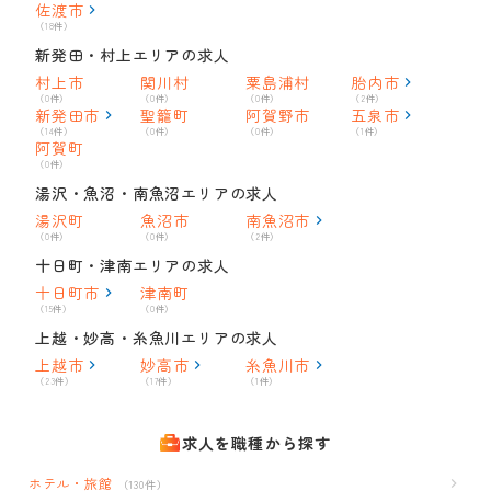
佐渡市
（18件）
新発田・村上エリアの求人
村上市
関川村
粟島浦村
胎内市
（0件）
（0件）
（0件）
（2件）
新発田市
聖籠町
阿賀野市
五泉市
（14件）
（0件）
（0件）
（1件）
阿賀町
（0件）
湯沢・魚沼・南魚沼エリアの求人
湯沢町
魚沼市
南魚沼市
（0件）
（0件）
（2件）
十日町・津南エリアの求人
十日町市
津南町
（15件）
（0件）
上越・妙高・糸魚川エリアの求人
上越市
妙高市
糸魚川市
（23件）
（17件）
（1件）
求人を職種から探す
ホテル・旅館
（130件）