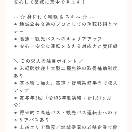
安心して業務に集中できます！
-- ☆ 身に付く経験 & スキル ☆ --
⚫︎ 地域公共交通のプロとしての運転技術とマ
ナー
⚫︎ 高速・観光バスへのキャリアアップ
⚫︎ 安心・安全な運転を支える対応力と責任感
＼ この求人の注目ポイント ／
⚫︎ 未経験歓迎！大型二種免許の取得補助制度
あり
⚫︎ 基本給に加え、高速・貸切乗務手当で収入
アップ
⚫︎ 賞与年3回（令和5年度実績：計1.61ヶ月
分）
⚫︎ 将来的に高速バス・観光バス運転士へのキ
ャリアパスあり
⚫︎ 上越エリア勤務／地域密着の老舗企業で働