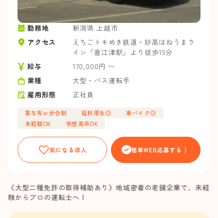
勤務地
新潟県 上越市
アクセス
えちごトキめき鉄道・妙高はねうまラ
イン「直江津駅」より徒歩15分
給与
170,000円 〜
業種
大型・バス運転手
雇用形態
正社員
賞与有or歩合制
福利厚生◎
車バイク◎
未経験OK
学歴高卒OK
気になる求人
簡単WEB応募する 〉
《大型二種免許の取得補助あり》地域密着の老舗企業で、未経
験からプロの運転士へ！