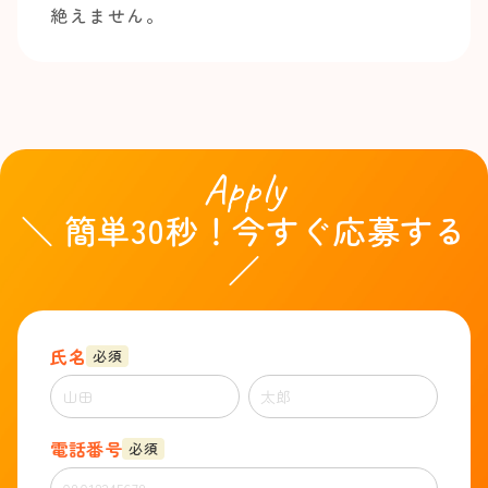
絶えません。
Apply
＼ 簡単30秒！今すぐ応募する
／
氏名
必須
電話番号
必須