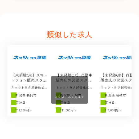
類似した求人
【未経験OK】スマー
【未経験OK】自動車
【未経験OK】自動車
トフォン販売スタッ
販売店の営業スタッ
販売店の営業スタッ
フの求人 / ネッツト
フの求人 / ネッツト
フの求人 / ネッツト
ネッツトヨタ越後株式会
ネッツトヨタ越後株式会
ネッツトヨタ越後株式会
ヨタ越後（長岡市）
ヨタ越後（上越市）
ヨタ越後（柏崎市）
杜
杜
杜
新潟県 長岡市
新潟県 上越市
新潟県 柏崎市
スクロールできます
正社員
正社員
正社員
211,000円〜
211,000円〜
211,000円〜