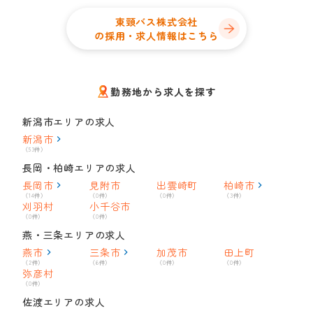
東頸バス株式会社
の採用・求人情報はこちら
勤務地から求人を探す
新潟市エリアの求人
新潟市
（53件）
長岡・柏崎エリアの求人
長岡市
見附市
出雲崎町
柏崎市
（14件）
（0件）
（0件）
（3件）
刈羽村
小千谷市
（0件）
（0件）
燕・三条エリアの求人
燕市
三条市
加茂市
田上町
（2件）
（6件）
（0件）
（0件）
弥彦村
（0件）
佐渡エリアの求人