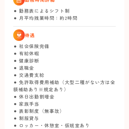
⚫︎ 勤務表によるシフト制
⚫︎ 月平均残業時間：約2時間
待遇
⚫︎ 社会保険完備
⚫︎ 有給休暇
⚫︎ 健康診断
⚫︎ 退職金
⚫︎ 交通費支給
⚫︎ 免許取得費用補助（大型二種がない方は全
額補助あり※規定あり）
⚫︎ 休日出勤割増金
⚫︎ 家族手当
⚫︎ 表彰制度（無事故）
⚫︎ 制服貸与
⚫︎ ロッカー・休憩室・仮眠室あり