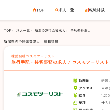
TOP
求人一覧
転職相談
TOP
求人一覧
新潟の旅行会社求人
予約発券求人
新潟県の予約発券求人 - 転職情報
株式会社コスモツーリスト
旅行手配・接客事務の求人 / コスモツーリス
勤務地
新潟
アクセス
内野
給与
1,20
業種
仕入