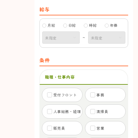
給与
月給
日給
時給
年俸
~
条件
職種・仕事内容
受付フロント
事務
人事総務・経理
清掃員
販売員
営業