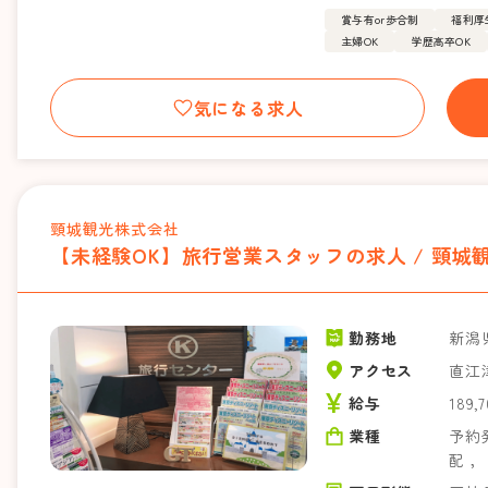
賞与有or歩合制
福利厚
主婦OK
学歴高卒OK
気になる求人
頸城観光株式会社
【未経験OK】旅行営業スタッフの求人 / 頸城
勤務地
新潟
アクセス
直江
給与
189,
業種
予約
配
，