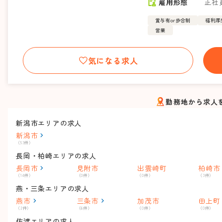
雇用形態
正社
賞与有or歩合制
福利厚
営業
気になる求人
勤務地から求人
新潟市エリアの求人
新潟市
（53件）
長岡・柏崎エリアの求人
長岡市
見附市
出雲崎町
柏崎市
（14件）
（0件）
（0件）
（3件）
燕・三条エリアの求人
燕市
三条市
加茂市
田上町
（2件）
（6件）
（0件）
（0件）
佐渡エリアの求人