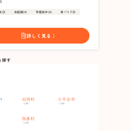
員
生◎
未経験OK
学歴高卒OK
車バイク◎
詳しく見る 〉
を探す
刈羽村
小千谷市
（0件）
（0件）
弥彦村
（0件）