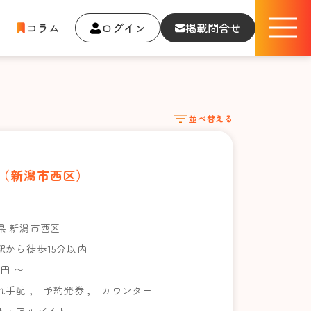
コラム
ログイン
掲載問合せ
並べ替える
ト（新潟市西区）
県 新潟市西区
駅から徒歩15分以内
0円 〜
れ手配
，
予約発券
，
カウンター