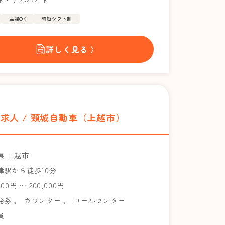
ト・アルバイト
主婦OK
時短シフト制
詳しく見る 〉
求人 / 頸城自動車（上越市）
県 上越市
津駅から徒歩10分
000円 〜 200,000円
発券
，
カウンター
，
コールセンター
員