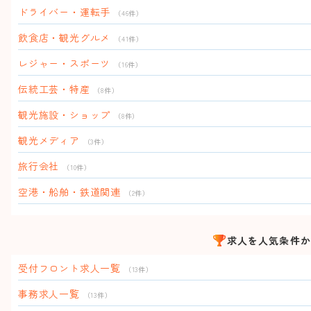
ドライバー・運転手
（46件）
飲食店・観光グルメ
（41件）
レジャー・スポーツ
（16件）
伝統工芸・特産
（8件）
観光施設・ショップ
（8件）
観光メディア
（3件）
旅行会社
（10件）
空港・船舶・鉄道関連
（2件）
求人を人気条件か
受付フロント求人一覧
（13件）
事務求人一覧
（13件）