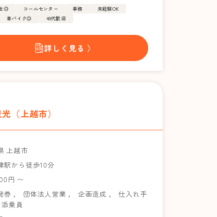
生◎
コールセンター
事務
未経験OK
車バイク◎
40代歓迎
詳しく見る 〉
観光（上越市）
県 上越市
津駅から徒歩10分
700円 〜
発券
，
団体法人営業
，
企画造成
，
仕入れ手
添乗員