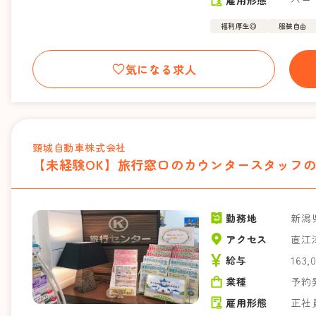
雇用形態
パー
福利厚生◎
服装自由
気になる求人
頸城自動車株式会社
【未経験OK】旅行窓口のカウンタースタッフの
勤務地
新潟
アクセス
直江
給与
163,
業種
予約
雇用形態
正社