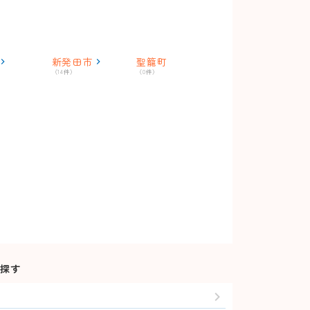
新発田市
聖籠町
（14件）
（0件）
探す