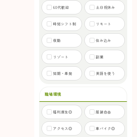
60代歓迎
土日祝休み
時短シフト制
リモート
夜勤
住み込み
リゾート
副業
短期・単発
英語を使う
職場環境
福利厚生◎
服装自由
アクセス◎
車バイク◎