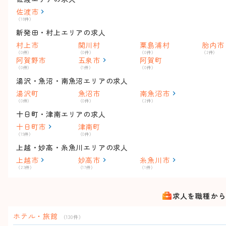
佐渡市
（18件）
新発田・村上エリアの求人
村上市
関川村
粟島浦村
胎内市
（0件）
（0件）
（0件）
（2件）
阿賀野市
五泉市
阿賀町
（0件）
（1件）
（0件）
湯沢・魚沼・南魚沼エリアの求人
湯沢町
魚沼市
南魚沼市
（0件）
（0件）
（2件）
十日町・津南エリアの求人
十日町市
津南町
（15件）
（0件）
上越・妙高・糸魚川エリアの求人
上越市
妙高市
糸魚川市
（23件）
（17件）
（1件）
求人を職種から
ホテル・旅館
（130件）