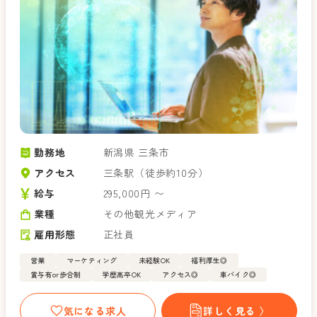
勤務地
新潟県 三条市
アクセス
三条駅（徒歩約10分）
給与
295,000円 〜
業種
その他観光メディア
雇用形態
正社員
営業
マーケティング
未経験OK
福利厚生◎
賞与有or歩合制
学歴高卒OK
アクセス◎
車バイク◎
気になる求人
詳しく見る 〉