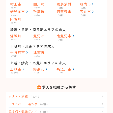
村上市
関川村
粟島浦村
胎内市
（0件）
（0件）
（0件）
（2件）
新発田市
聖籠町
阿賀野市
五泉市
（14件）
（0件）
（0件）
（1件）
阿賀町
（0件）
湯沢・魚沼・南魚沼エリアの求人
湯沢町
魚沼市
南魚沼市
（0件）
（0件）
（2件）
十日町・津南エリアの求人
十日町市
津南町
（15件）
（0件）
上越・妙高・糸魚川エリアの求人
上越市
妙高市
糸魚川市
（23件）
（17件）
（1件）
求人を職種から探す
ホテル・旅館
（130件）
ドライバー・運転手
（46件）
飲食店・観光グルメ
（41件）