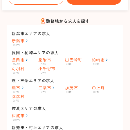
勤務地から求人を探す
新潟市エリアの求人
新潟市
（53件）
長岡・柏崎エリアの求人
長岡市
見附市
出雲崎町
柏崎市
（14件）
（0件）
（0件）
（3件）
刈羽村
小千谷市
（0件）
（0件）
燕・三条エリアの求人
燕市
三条市
加茂市
田上町
（2件）
（6件）
（0件）
（0件）
弥彦村
（0件）
佐渡エリアの求人
佐渡市
（18件）
新発田・村上エリアの求人