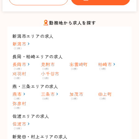
勤務地から求人を探す
新潟市エリアの求人
新潟市
（53件）
長岡・柏崎エリアの求人
長岡市
見附市
出雲崎町
柏崎市
（14件）
（0件）
（0件）
（3件）
刈羽村
小千谷市
（0件）
（0件）
燕・三条エリアの求人
燕市
三条市
加茂市
田上町
（2件）
（6件）
（0件）
（0件）
弥彦村
（0件）
佐渡エリアの求人
佐渡市
（18件）
新発田・村上エリアの求人