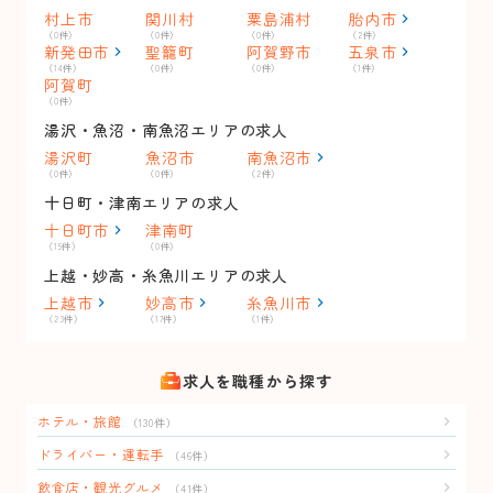
村上市
関川村
粟島浦村
胎内市
（0件）
（0件）
（0件）
（2件）
新発田市
聖籠町
阿賀野市
五泉市
（14件）
（0件）
（0件）
（1件）
阿賀町
（0件）
湯沢・魚沼・南魚沼エリアの求人
湯沢町
魚沼市
南魚沼市
（0件）
（0件）
（2件）
十日町・津南エリアの求人
十日町市
津南町
（15件）
（0件）
上越・妙高・糸魚川エリアの求人
上越市
妙高市
糸魚川市
（23件）
（17件）
（1件）
求人を職種から探す
ホテル・旅館
（130件）
ドライバー・運転手
（46件）
飲食店・観光グルメ
（41件）