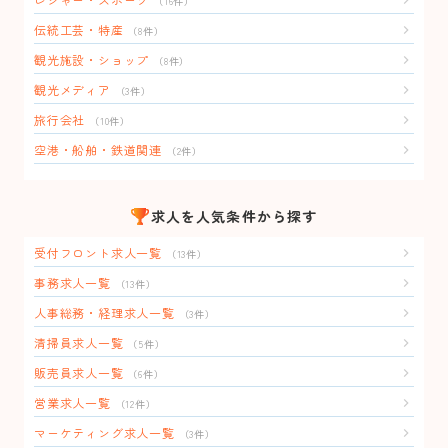
（16件）
伝統工芸・特産
（8件）
観光施設・ショップ
（8件）
観光メディア
（3件）
旅行会社
（10件）
空港・船舶・鉄道関連
（2件）
求人を人気条件から探す
受付フロント求人一覧
（13件）
事務求人一覧
（13件）
人事総務・経理求人一覧
（3件）
清掃員求人一覧
（5件）
販売員求人一覧
（6件）
営業求人一覧
（12件）
マーケティング求人一覧
（3件）