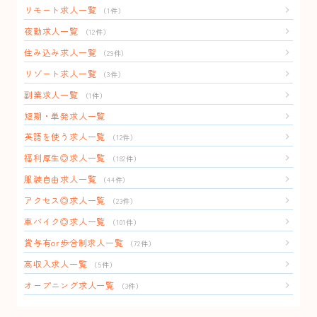
リモート求人一覧
（1件）
夜勤求人一覧
（12件）
住み込み求人一覧
（29件）
リゾート求人一覧
（3件）
副業求人一覧
（1件）
短期・単発求人一覧
英語を使う求人一覧
（12件）
福利厚生◎求人一覧
（182件）
服装自由求人一覧
（44件）
アクセス◎求人一覧
（23件）
車バイク◎求人一覧
（101件）
賞与有or歩合制求人一覧
（72件）
高収入求人一覧
（5件）
オープニング求人一覧
（3件）