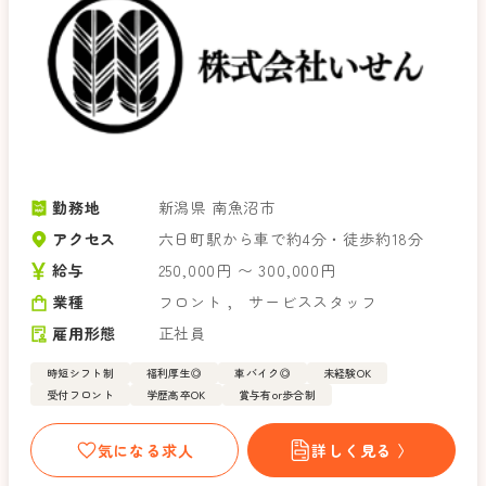
勤務地
新潟県 南魚沼市
アクセス
六日町駅から車で約4分・徒歩約18分
給与
250,000円 〜 300,000円
業種
フロント
，
サービススタッフ
雇用形態
正社員
時短シフト制
福利厚生◎
車バイク◎
未経験OK
受付フロント
学歴高卒OK
賞与有or歩合制
気になる求人
詳しく見る 〉