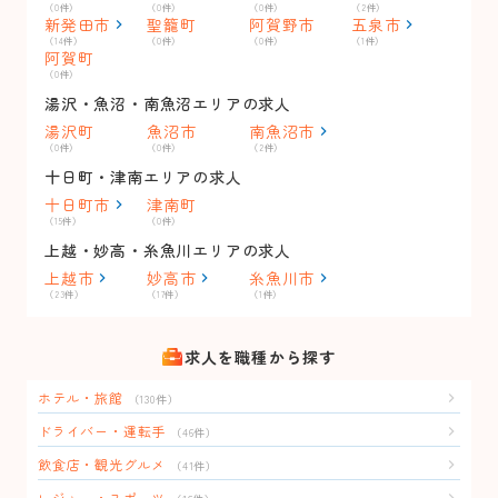
（0件）
（0件）
（0件）
（2件）
新発田市
聖籠町
阿賀野市
五泉市
（14件）
（0件）
（0件）
（1件）
阿賀町
（0件）
湯沢・魚沼・南魚沼エリアの求人
湯沢町
魚沼市
南魚沼市
（0件）
（0件）
（2件）
十日町・津南エリアの求人
十日町市
津南町
（15件）
（0件）
上越・妙高・糸魚川エリアの求人
上越市
妙高市
糸魚川市
（23件）
（17件）
（1件）
求人を職種から探す
ホテル・旅館
（130件）
ドライバー・運転手
（46件）
飲食店・観光グルメ
（41件）
レジャー・スポーツ