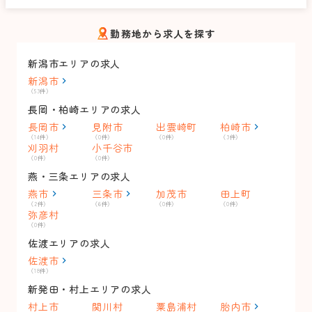
勤務地から求人を探す
新潟市エリアの求人
新潟市
（53件）
長岡・柏崎エリアの求人
長岡市
見附市
出雲崎町
柏崎市
（14件）
（0件）
（0件）
（3件）
刈羽村
小千谷市
（0件）
（0件）
燕・三条エリアの求人
燕市
三条市
加茂市
田上町
（2件）
（6件）
（0件）
（0件）
弥彦村
（0件）
佐渡エリアの求人
佐渡市
（18件）
新発田・村上エリアの求人
村上市
関川村
粟島浦村
胎内市