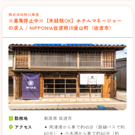
株式会社相川車座
※募集停止中※【未経験OK】ホテルマネージャー
の求人 / NIPPONIA佐渡相川金山町（佐渡市）
勤務地
新潟県 佐渡市
アクセス
⚫︎ 両津港から車で約45分（路線バスで約
60分） ⚫︎ 小木港から車で約60分（約