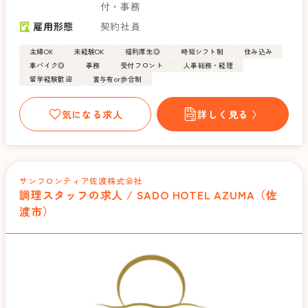
付・事務
雇用形態
契約社員
主婦OK
未経験OK
福利厚生◎
時短シフト制
住み込み
車バイク◎
事務
受付フロント
人事総務・経理
留学経験歓迎
賞与有or歩合制
気になる求人
詳しく見る 〉
サンフロンティア佐渡株式会社
調理スタッフの求人 / SADO HOTEL AZUMA（佐
渡市）