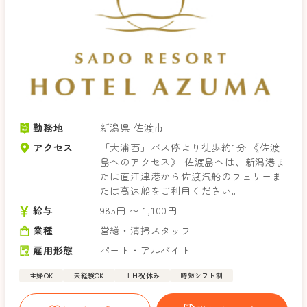
勤務地
新潟県 佐渡市
アクセス
「大浦西」バス停より徒歩約1分 《佐渡
島へのアクセス》 佐渡島へは、新潟港ま
たは直江津港から佐渡汽船のフェリーま
たは高速船をご利用ください。
給与
985円 〜 1,100円
業種
営繕・清掃スタッフ
雇用形態
パート・アルバイト
主婦OK
未経験OK
土日祝休み
時短シフト制