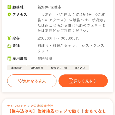
勤務地
新潟県 佐渡市
アクセス
「大浦西」バス停より徒歩約1分 《佐渡
島へのアクセス》 佐渡島へは、新潟港ま
たは直江津港から佐渡汽船のフェリーま
たは高速船をご利用ください。
給与
220,000円 〜 300,000円
業種
料理長・料理スタッフ
，
レストランス
タッフ
雇用形態
契約社員
未経験OK
福利厚生◎
時短シフト制
住み込み
気になる求人
詳しく見る 〉
サンフロンティア佐渡株式会社
【住み込み可】佐渡絶景ロッジで働く！おもてなし