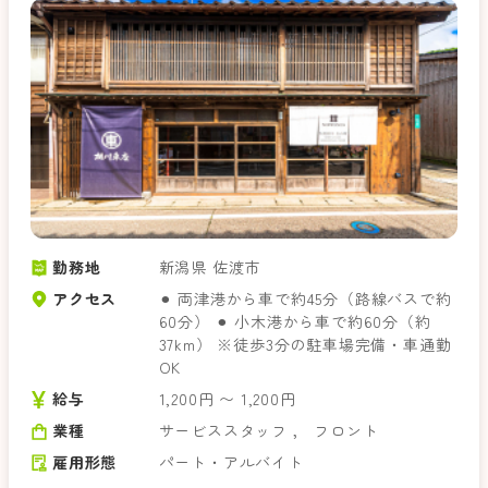
勤務地
新潟県 佐渡市
アクセス
⚫︎ 両津港から車で約45分（路線バスで約
60分） ⚫︎ 小木港から車で約60分（約
37km） ※徒歩3分の駐車場完備・車通勤
OK
給与
1,200円 〜 1,200円
業種
サービススタッフ
，
フロント
雇用形態
パート・アルバイト