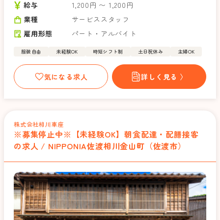
給与
1,200円 〜 1,200円
業種
サービススタッフ
雇用形態
パート・アルバイト
服装自由
未経験OK
時短シフト制
土日祝休み
主婦OK
気になる求人
詳しく見る 〉
株式会社相川車座
※募集停止中※【未経験OK】朝食配達・配膳接客
の求人 / NIPPONIA佐渡相川金山町（佐渡市）