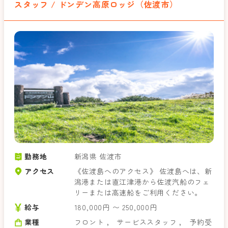
スタッフ / ドンデン高原ロッジ（佐渡市）
勤務地
新潟県 佐渡市
アクセス
《佐渡島へのアクセス》 佐渡島へは、新
潟港または直江津港から佐渡汽船のフェ
リーまたは高速船をご利用ください。
給与
180,000円 〜 250,000円
業種
フロント
，
サービススタッフ
，
予約受