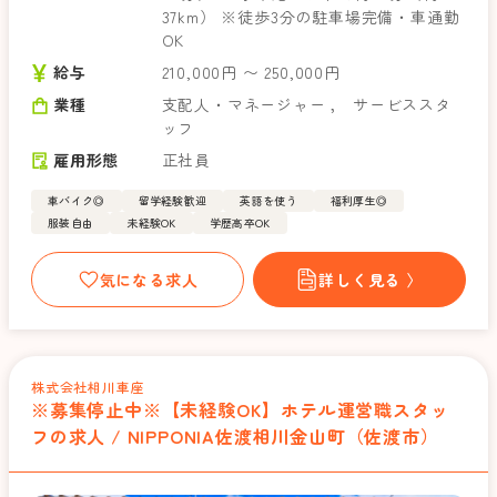
37km） ※徒歩3分の駐車場完備・車通勤
OK
給与
210,000円 〜 250,000円
業種
支配人・マネージャー
，
サービススタ
ッフ
雇用形態
正社員
車バイク◎
留学経験歓迎
英語を使う
福利厚生◎
服装自由
未経験OK
学歴高卒OK
気になる求人
詳しく見る 〉
株式会社相川車座
※募集停止中※【未経験OK】ホテル運営職スタッ
フの求人 / NIPPONIA佐渡相川金山町（佐渡市）