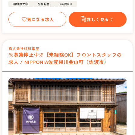
福利厚生◎
服装自由
未経験OK
気になる求人
詳しく見る 〉
株式会社相川車座
※募集停止中※【未経験OK】フロントスタッフの
求人 / NIPPONIA佐渡相川金山町（佐渡市）