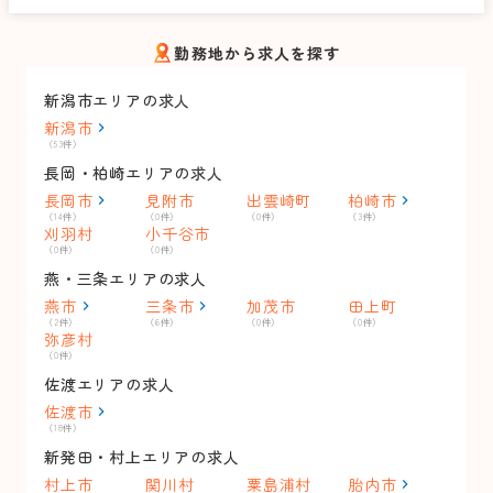
勤務地から求人を探す
新潟市エリアの求人
新潟市
（53件）
長岡・柏崎エリアの求人
長岡市
見附市
出雲崎町
柏崎市
（14件）
（0件）
（0件）
（3件）
刈羽村
小千谷市
（0件）
（0件）
燕・三条エリアの求人
燕市
三条市
加茂市
田上町
（2件）
（6件）
（0件）
（0件）
弥彦村
（0件）
佐渡エリアの求人
佐渡市
（18件）
新発田・村上エリアの求人
村上市
関川村
粟島浦村
胎内市