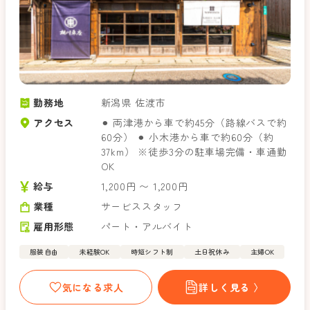
勤務地
新潟県 佐渡市
アクセス
⚫︎ 両津港から車で約45分（路線バスで約
60分） ⚫︎ 小木港から車で約60分（約
37km） ※徒歩3分の駐車場完備・車通勤
OK
給与
1,200円 〜 1,200円
業種
サービススタッフ
雇用形態
パート・アルバイト
服装自由
未経験OK
時短シフト制
土日祝休み
主婦OK
気になる求人
詳しく見る 〉