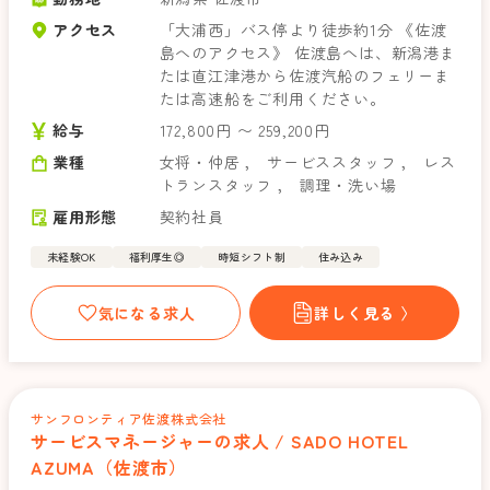
アクセス
「大浦西」バス停より徒歩約1分 《佐渡
島へのアクセス》 佐渡島へは、新潟港ま
たは直江津港から佐渡汽船のフェリーま
たは高速船をご利用ください。
給与
172,800円 〜 259,200円
業種
女将・仲居
，
サービススタッフ
，
レス
トランスタッフ
，
調理・洗い場
雇用形態
契約社員
未経験OK
福利厚生◎
時短シフト制
住み込み
気になる求人
詳しく見る 〉
サンフロンティア佐渡株式会社
サービスマネージャーの求人 / SADO HOTEL
AZUMA（佐渡市）