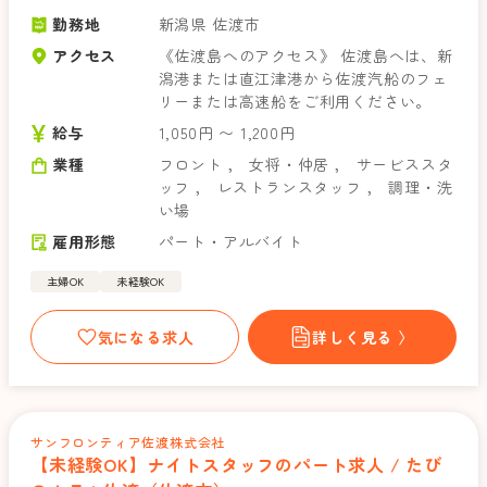
勤務地
新潟県 佐渡市
アクセス
《佐渡島へのアクセス》 佐渡島へは、新
潟港または直江津港から佐渡汽船のフェ
リーまたは高速船をご利用ください。
給与
1,050円 〜 1,200円
業種
フロント
，
女将・仲居
，
サービススタ
ッフ
，
レストランスタッフ
，
調理・洗
い場
雇用形態
パート・アルバイト
主婦OK
未経験OK
気になる求人
詳しく見る 〉
サンフロンティア佐渡株式会社
【未経験OK】ナイトスタッフのパート求人 / たび