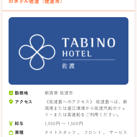
のホテル佐渡（佐渡市）
勤務地
新潟県 佐渡市
アクセス
《佐渡島へのアクセス》 佐渡島へは、新
潟港または直江津港から佐渡汽船のフェ
リーまたは高速船をご利用ください。
給与
1,050円 〜 1,500円
業種
ナイトスタッフ
，
フロント
，
サービス