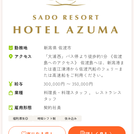
勤務地
新潟県 佐渡市
アクセス
「大浦西」バス停より徒歩約1分 《佐渡
島へのアクセス》 佐渡島へは、新潟港ま
たは直江津港から佐渡汽船のフェリーま
たは高速船をご利用ください。
給与
300,000円 〜 350,000円
業種
料理長・料理スタッフ
，
レストランス
タッフ
雇用形態
契約社員
福利厚生◎
時短シフト制
住み込み
気になる求人
詳しく見る 〉