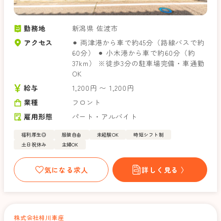
勤務地
新潟県 佐渡市
アクセス
⚫︎ 両津港から車で約45分（路線バスで約
60分） ⚫︎ 小木港から車で約60分（約
37km） ※徒歩3分の駐車場完備・車通勤
OK
給与
1,200円 〜 1,200円
業種
フロント
雇用形態
パート・アルバイト
福利厚生◎
服装自由
未経験OK
時短シフト制
土日祝休み
主婦OK
気になる求人
詳しく見る 〉
株式会社相川車座