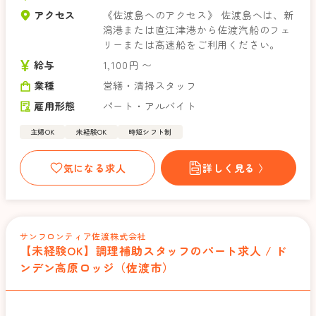
アクセス
《佐渡島へのアクセス》 佐渡島へは、新
潟港または直江津港から佐渡汽船のフェ
リーまたは高速船をご利用ください。
給与
1,100円 〜
業種
営繕・清掃スタッフ
雇用形態
パート・アルバイト
主婦OK
未経験OK
時短シフト制
気になる求人
詳しく見る 〉
サンフロンティア佐渡株式会社
【未経験OK】調理補助スタッフのパート求人 / ド
ンデン高原ロッジ（佐渡市）