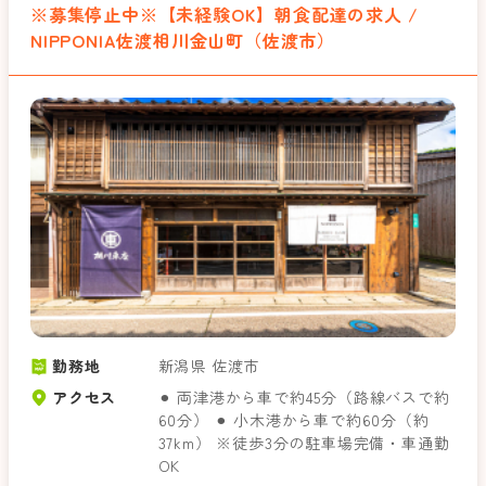
※募集停止中※【未経験OK】朝食配達の求人 /
NIPPONIA佐渡相川金山町（佐渡市）
勤務地
新潟県 佐渡市
アクセス
⚫︎ 両津港から車で約45分（路線バスで約
60分） ⚫︎ 小木港から車で約60分（約
37km） ※徒歩3分の駐車場完備・車通勤
OK