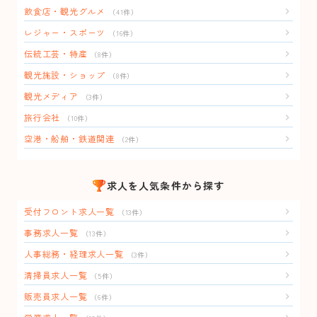
飲食店・観光グルメ
（41件）
レジャー・スポーツ
（16件）
伝統工芸・特産
（8件）
観光施設・ショップ
（8件）
観光メディア
（3件）
旅行会社
（10件）
空港・船舶・鉄道関連
（2件）
求人を人気条件から探す
受付フロント求人一覧
（13件）
事務求人一覧
（13件）
人事総務・経理求人一覧
（3件）
清掃員求人一覧
（5件）
販売員求人一覧
（6件）