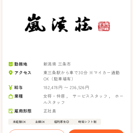
勤務地
新潟県 三条市
アクセス
東三条駅から車で30分 ※マイカー通勤
OK（駐車場有）
給与
182,478円 〜 236,526円
業種
女将・仲居
，
サービススタッフ
，
ホー
ルスタッフ
雇用形態
正社員
未経験OK
主婦OK
福利厚生◎
時短シフト制