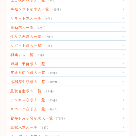
（7件）
時短シフト制求人一覧
（99件）
リモート求人一覧
（1件）
夜勤求人一覧
（12件）
住み込み求人一覧
（29件）
リゾート求人一覧
（3件）
副業求人一覧
（1件）
短期・単発求人一覧
英語を使う求人一覧
（12件）
福利厚生◎求人一覧
（182件）
服装自由求人一覧
（44件）
アクセス◎求人一覧
（23件）
車バイク◎求人一覧
（101件）
賞与有or歩合制求人一覧
（72件）
高収入求人一覧
（5件）