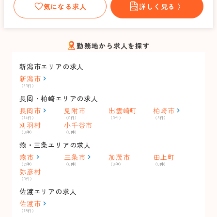
気になる求人
詳しく見る 〉
勤務地から求人を探す
新潟市エリアの求人
新潟市
（53件）
長岡・柏崎エリアの求人
長岡市
見附市
出雲崎町
柏崎市
（14件）
（0件）
（0件）
（3件）
刈羽村
小千谷市
（0件）
（0件）
燕・三条エリアの求人
燕市
三条市
加茂市
田上町
（2件）
（6件）
（0件）
（0件）
弥彦村
（0件）
佐渡エリアの求人
佐渡市
（18件）