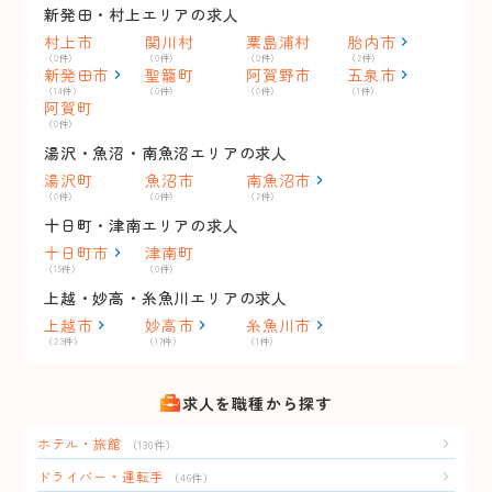
新発田・村上エリアの求人
村上市
関川村
粟島浦村
胎内市
（0件）
（0件）
（0件）
（2件）
新発田市
聖籠町
阿賀野市
五泉市
（14件）
（0件）
（0件）
（1件）
阿賀町
（0件）
湯沢・魚沼・南魚沼エリアの求人
湯沢町
魚沼市
南魚沼市
（0件）
（0件）
（2件）
十日町・津南エリアの求人
十日町市
津南町
（15件）
（0件）
上越・妙高・糸魚川エリアの求人
上越市
妙高市
糸魚川市
（23件）
（17件）
（1件）
求人を職種から探す
ホテル・旅館
（130件）
ドライバー・運転手
（46件）