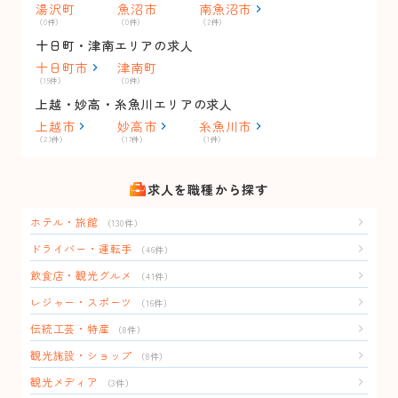
湯沢町
魚沼市
南魚沼市
（0件）
（0件）
（2件）
十日町・津南エリアの求人
十日町市
津南町
（15件）
（0件）
上越・妙高・糸魚川エリアの求人
上越市
妙高市
糸魚川市
（23件）
（17件）
（1件）
求人を職種から探す
ホテル・旅館
（130件）
ドライバー・運転手
（46件）
飲食店・観光グルメ
（41件）
レジャー・スポーツ
（16件）
伝統工芸・特産
（8件）
観光施設・ショップ
（8件）
観光メディア
（3件）