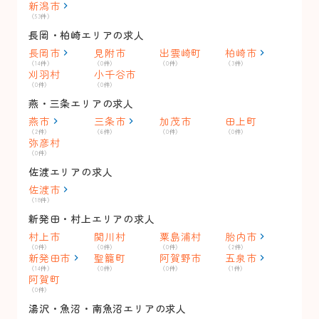
新潟市
（53件）
長岡・柏崎エリアの求人
長岡市
見附市
出雲崎町
柏崎市
（14件）
（0件）
（0件）
（3件）
刈羽村
小千谷市
（0件）
（0件）
燕・三条エリアの求人
燕市
三条市
加茂市
田上町
（2件）
（6件）
（0件）
（0件）
弥彦村
（0件）
佐渡エリアの求人
佐渡市
（18件）
新発田・村上エリアの求人
村上市
関川村
粟島浦村
胎内市
（0件）
（0件）
（0件）
（2件）
新発田市
聖籠町
阿賀野市
五泉市
（14件）
（0件）
（0件）
（1件）
阿賀町
（0件）
湯沢・魚沼・南魚沼エリアの求人