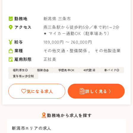
勤務地
新潟県 三条市
アクセス
燕三条駅から徒歩約5分／車で約1～2分
⚫︎ マイカー通勤OK（駐車場あり）
給与
189,000円 〜 260,000円
業種
その他交通・整備関係
，
その他製造業
雇用形態
正社員
福利厚生◎
服装自由
学歴高卒OK
40代歓迎
車バイク◎
賞与有or歩合制
気になる求人
詳しく見る 〉
勤務地から求人を探す
新潟市エリアの求人