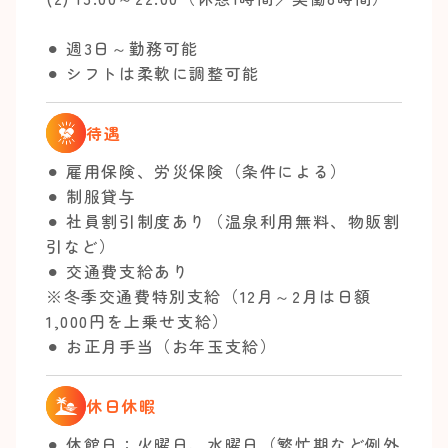
⚫︎ 週3日～勤務可能
⚫︎ シフトは柔軟に調整可能
待遇
⚫︎ 雇用保険、労災保険（条件による）
⚫︎ 制服貸与
⚫︎ 社員割引制度あり（温泉利用無料、物販割
引など）
⚫︎ 交通費支給あり
※冬季交通費特別支給（12月～2月は日額
1,000円を上乗せ支給）
⚫︎ お正月手当（お年玉支給）
休日休暇
⚫︎ 休館日：火曜日、水曜日（繁忙期など例外