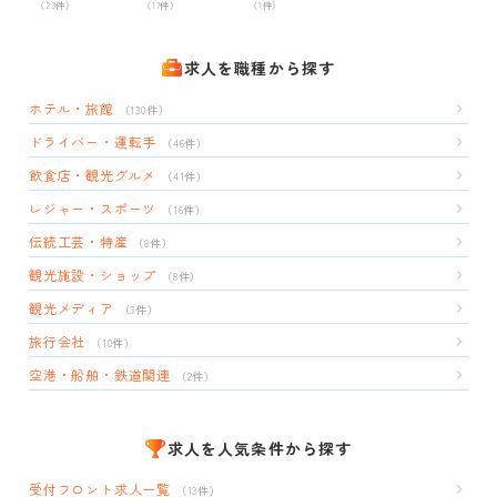
（23件）
（17件）
（1件）
求人を職種から探す
ホテル・旅館
（130件）
ドライバー・運転手
（46件）
飲食店・観光グルメ
（41件）
レジャー・スポーツ
（16件）
伝統工芸・特産
（8件）
観光施設・ショップ
（8件）
観光メディア
（3件）
旅行会社
（10件）
空港・船舶・鉄道関連
（2件）
求人を人気条件から探す
受付フロント求人一覧
（13件）