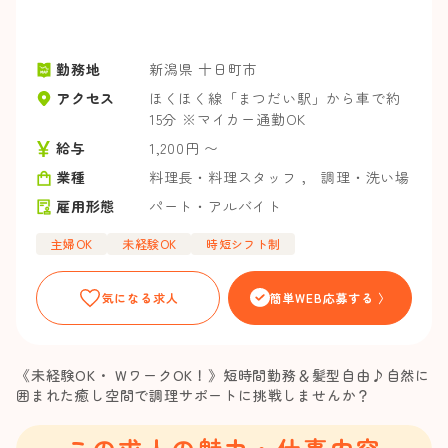
勤務地
新潟県 十日町市
アクセス
ほくほく線「まつだい駅」から車で約
15分 ※マイカー通勤OK
給与
1,200円 〜
業種
料理長・料理スタッフ
，
調理・洗い場
雇用形態
パート・アルバイト
主婦OK
未経験OK
時短シフト制
気になる求人
簡単WEB応募する 〉
《未経験OK・ WワークOK！》短時間勤務＆髪型自由♪自然に
囲まれた癒し空間で調理サポートに挑戦しませんか？