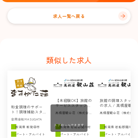
求人一覧へ戻る
類似した求人
【未経験OK】旅館の
旅館の調理スタッフ
サービススタッフの
の求人 / 高橋屋観山
和食調理のサポー
求人 / 高橋屋観山荘
荘（岩船郡関川村）
ト！調理補助スタッ
高橋屋観山荘（株式会社
高橋屋観山荘（株式会社
（岩船郡関川村）
フの求人 ／ますがた
CHOTTOii）
CHOTTOii）
合同会社MASUGATA
荘（新発田市）
スクロールできます
新潟県 新発田市
新潟県 岩船郡関川村
新潟県 岩船郡関川村
パート・アルバイト
パート・アルバイト
パート・アルバイト