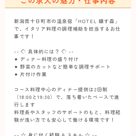
この求人の魅力・仕事内容
新潟県十日町市の温泉宿「HOTEL 醸す森」
で、イタリア料理の調理補助を担当するお仕
事です！
-- ◇ 具体的には？ ◇ --
⚫︎ ディナー料理の盛り付け
⚫︎ 野菜のカットなど簡単な調理サポート
⚫︎ 片付け作業
コース料理中心のディナー提供は2回制
（18:00と19:30）で、落ち着いたペースで進
行します
料理長やスタッフのサポートのもと、料理経
験が浅い方でも安心して働ける環境です！
-- ☆ 身に付く経験 & スキル ☆ --