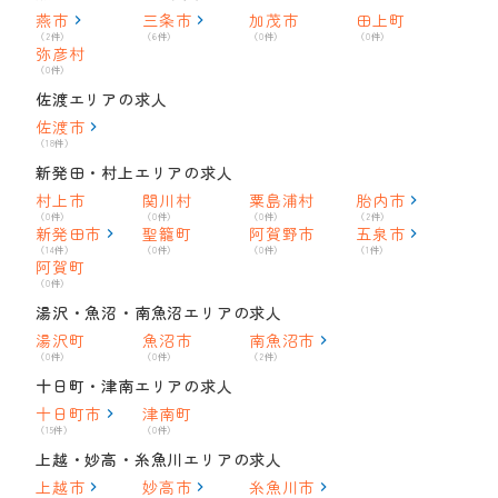
燕市
三条市
加茂市
田上町
（2件）
（6件）
（0件）
（0件）
弥彦村
（0件）
佐渡エリアの求人
佐渡市
（18件）
新発田・村上エリアの求人
村上市
関川村
粟島浦村
胎内市
（0件）
（0件）
（0件）
（2件）
新発田市
聖籠町
阿賀野市
五泉市
（14件）
（0件）
（0件）
（1件）
阿賀町
（0件）
湯沢・魚沼・南魚沼エリアの求人
湯沢町
魚沼市
南魚沼市
（0件）
（0件）
（2件）
十日町・津南エリアの求人
十日町市
津南町
（15件）
（0件）
上越・妙高・糸魚川エリアの求人
上越市
妙高市
糸魚川市