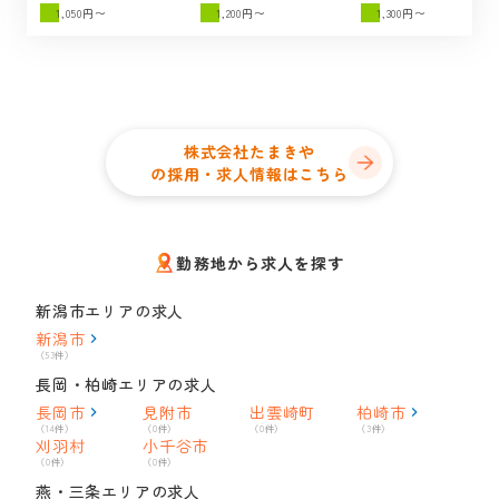
1,050円〜
1,200円〜
1,300円〜
株式会社たまきや
の採用・求人情報はこちら
勤務地から求人を探す
新潟市エリアの求人
新潟市
（53件）
長岡・柏崎エリアの求人
長岡市
見附市
出雲崎町
柏崎市
（14件）
（0件）
（0件）
（3件）
刈羽村
小千谷市
（0件）
（0件）
燕・三条エリアの求人