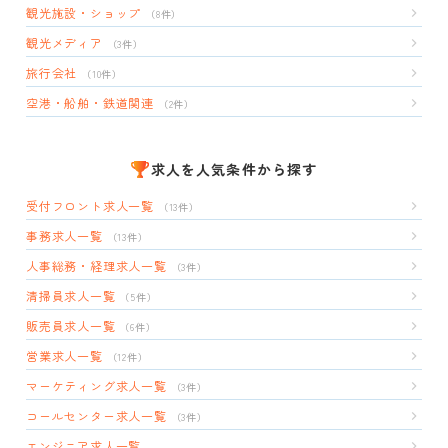
観光施設・ショップ
（8件）
観光メディア
（3件）
旅行会社
（10件）
空港・船舶・鉄道関連
（2件）
求人を人気条件から探す
受付フロント求人一覧
（13件）
事務求人一覧
（13件）
人事総務・経理求人一覧
（3件）
清掃員求人一覧
（5件）
販売員求人一覧
（6件）
営業求人一覧
（12件）
マーケティング求人一覧
（3件）
コールセンター求人一覧
（3件）
エンジニア求人一覧