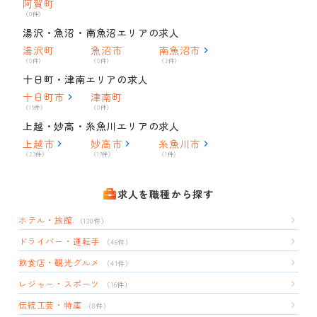
阿賀町
（0件）
湯沢・魚沼・南魚沼エリアの求人
湯沢町
魚沼市
南魚沼市
（0件）
（0件）
（2件）
十日町・津南エリアの求人
十日町市
津南町
（15件）
（0件）
上越・妙高・糸魚川エリアの求人
上越市
妙高市
糸魚川市
（23件）
（17件）
（1件）
求人を職種から探す
ホテル・旅館
（130件）
ドライバー・運転手
（46件）
飲食店・観光グルメ
（41件）
レジャー・スポーツ
（16件）
伝統工芸・特産
（8件）