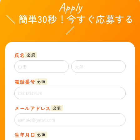
Apply
＼ 簡単30秒！今すぐ応募する
／
氏名
必須
電話番号
必須
メールアドレス
必須
生年月日
必須