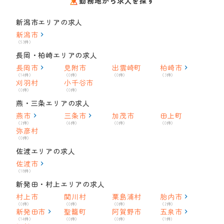
勤務地から求人を探す
新潟市エリアの求人
新潟市
（53件）
長岡・柏崎エリアの求人
長岡市
見附市
出雲崎町
柏崎市
（14件）
（0件）
（0件）
（3件）
刈羽村
小千谷市
（0件）
（0件）
燕・三条エリアの求人
燕市
三条市
加茂市
田上町
（2件）
（6件）
（0件）
（0件）
弥彦村
（0件）
佐渡エリアの求人
佐渡市
（18件）
新発田・村上エリアの求人
村上市
関川村
粟島浦村
胎内市
（0件）
（0件）
（0件）
（2件）
新発田市
聖籠町
阿賀野市
五泉市
（14件）
（0件）
（0件）
（1件）