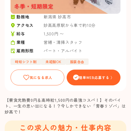
勤務地
新潟県 妙高市
アクセス
妙高高原駅から車で約10分
給与
1,500円 〜
業種
営繕・清掃スタッフ
雇用形態
パート・アルバイト
時短シフト制
未経験OK
服装自由
気になる求人
簡単WEB応募する 〉
【寮食光熱費0円＆高時給1,500円の最強コスパ！】そのバイ
ト、一生の思い出になる！？今しかできない「青春リゾバ」は
妙高で！
この求人の魅力・仕事内容