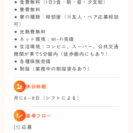
⚫︎ 食費無料（1日3食：朝・昼・夕支給）
⚫︎ 寮費無料
⚫︎ 寮の種類：相部屋（※友人・ペア応募相談
可）
⚫︎ 光熱費無料
⚫︎ ネット環境：Wi-Fi完備
⚫︎ 生活環境：コンビニ、スーパー、公共交通
機関が車で5分圏内（徒歩圏内にもあり）
⚫︎ 各種保険完備
⚫︎ 制服（業務中の制服貸与あり）
休日休暇
月に6～8日（シフトによる）
選考フロー
[1] 応募