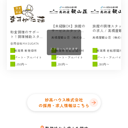
【未経験OK】旅館の
旅館の調理スタッフ
サービススタッフの
の求人 / 高橋屋観山
和食調理のサポー
求人 / 高橋屋観山荘
荘（岩船郡関川村）
ト！調理補助スタッ
高橋屋観山荘（株式会社
高橋屋観山荘（株式会社
（岩船郡関川村）
フの求人 ／ますがた
CHOTTOii）
CHOTTOii）
合同会社MASUGATA
荘（新発田市）
スクロールできます
新潟県 新発田市
新潟県 岩船郡関川村
新潟県 岩船郡関川村
パート・アルバイト
パート・アルバイト
パート・アルバイト
1,050円〜
1,200円〜
1,300円〜
妙高ハウス株式会社
の採用・求人情報はこちら