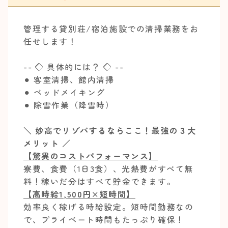
管理する貸別荘/宿泊施設での清掃業務をお
任せします！
-- ◇ 具体的には？ ◇ --
⚫︎ 客室清掃、館内清掃
⚫︎ ベッドメイキング
⚫︎ 除雪作業（降雪時）
＼ 妙高でリゾバするならここ！最強の３大
メリット ／
【驚異のコストパフォーマンス】
寮費、食費（1日3食）、光熱費がすべて無
料！稼いだ分はすべて貯金できます。
【高時給1,500円×短時間】
効率良く稼げる時給設定。短時間勤務なの
で、プライベート時間もたっぷり確保！