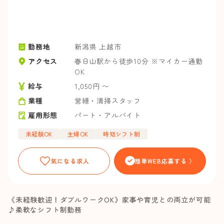
勤務地
新潟県 上越市
アクセス
春日山駅から徒歩10分 ※マイカー通勤
OK
給与
1,050円 〜
業種
営繕・清掃スタッフ
雇用形態
パート・アルバイト
未経験OK
主婦OK
時短シフト制
気になる求人
簡単WEB応募する 〉
《未経験歓迎！ダブルワークOK》家事や育児との両立が可能
♪柔軟なシフト制勤務