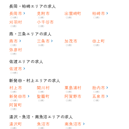
長岡・柏崎エリアの求人
長岡市
見附市
出雲崎町
柏崎市
（14件）
（0件）
（0件）
（3件）
刈羽村
小千谷市
（0件）
（0件）
燕・三条エリアの求人
燕市
三条市
加茂市
田上町
（2件）
（6件）
（0件）
（0件）
弥彦村
（0件）
佐渡エリアの求人
佐渡市
（18件）
新発田・村上エリアの求人
村上市
関川村
粟島浦村
胎内市
（0件）
（0件）
（0件）
（2件）
新発田市
聖籠町
阿賀野市
五泉市
（14件）
（0件）
（0件）
（1件）
阿賀町
（0件）
湯沢・魚沼・南魚沼エリアの求人
湯沢町
魚沼市
南魚沼市
（0件）
（0件）
（2件）