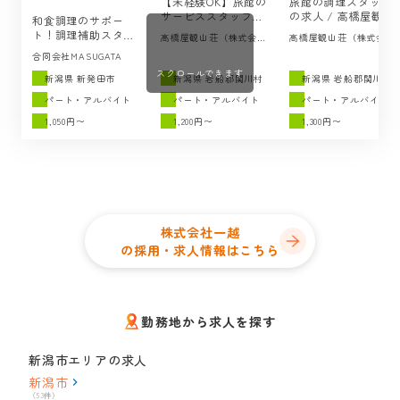
【未経験OK】旅館の
旅館の調理スタッフ
サービススタッフの
の求人 / 高橋屋観山
和食調理のサポー
求人 / 高橋屋観山荘
荘（岩船郡関川村）
ト！調理補助スタッ
高橋屋観山荘（株式会社
高橋屋観山荘（株式会社
（岩船郡関川村）
フの求人 ／ますがた
CHOTTOii）
CHOTTOii）
合同会社MASUGATA
荘（新発田市）
スクロールできます
新潟県 新発田市
新潟県 岩船郡関川村
新潟県 岩船郡関川村
パート・アルバイト
パート・アルバイト
パート・アルバイト
1,050円〜
1,200円〜
1,300円〜
株式会社一越
の採用・求人情報はこちら
勤務地から求人を探す
新潟市エリアの求人
新潟市
（53件）