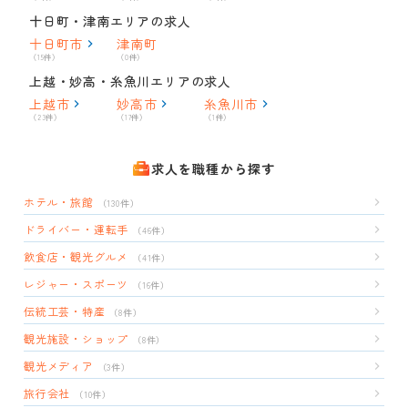
十日町・津南エリアの求人
十日町市
津南町
（15件）
（0件）
上越・妙高・糸魚川エリアの求人
上越市
妙高市
糸魚川市
（23件）
（17件）
（1件）
求人を職種から探す
ホテル・旅館
（130件）
ドライバー・運転手
（46件）
飲食店・観光グルメ
（41件）
レジャー・スポーツ
（16件）
伝統工芸・特産
（8件）
観光施設・ショップ
（8件）
観光メディア
（3件）
旅行会社
（10件）